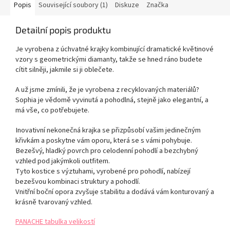
Popis
Související soubory (1)
Diskuze
Značka
Detailní popis produktu
Je vyrobena z úchvatné krajky kombinující dramatické květinové
vzory s geometrickými diamanty, takže se hned ráno budete
cítit silněji, jakmile si ji oblečete.
A už jsme zmínili, že je vyrobena z recyklovaných materiálů?
Sophia je vědomě vyvinutá a pohodlná, stejně jako elegantní, a
má vše, co potřebujete.
Inovativní nekonečná krajka se přizpůsobí vašim jedinečným
křivkám a poskytne vám oporu, která se s vámi pohybuje.
Bezešvý, hladký povrch pro celodenní pohodlí a bezchybný
vzhled pod jakýmkoli outfitem.
Tyto kostice s výztuhami, vyrobené pro pohodlí, nabízejí
bezešvou kombinaci struktury a pohodlí.
Vnitřní boční opora zvyšuje stabilitu a dodává vám konturovaný a
krásně tvarovaný vzhled.
PANACHE tabulka velikostí