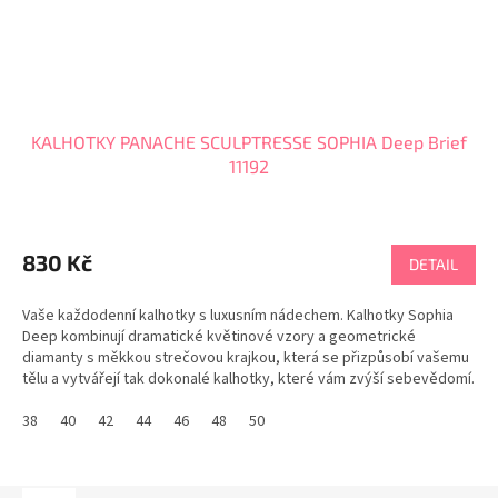
KALHOTKY PANACHE SCULPTRESSE SOPHIA Deep Brief
11192
830 Kč
DETAIL
Vaše každodenní kalhotky s luxusním nádechem. Kalhotky Sophia
Deep kombinují dramatické květinové vzory a geometrické
diamanty s měkkou strečovou krajkou, která se přizpůsobí vašemu
tělu a vytvářejí tak dokonalé kalhotky, které vám zvýší sebevědomí.
PANACHE tabulka velikostí
38
40
42
44
46
48
50