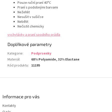
Pouze ruční praní 40°C
Praní s podobnými barvami
Nežehlit
Nesušit v sušičce
Nebělit
Nečistit chemicky
vychytávky a praní spodního prádla
Doplňkové parametry
Kategorie
:
Podprsenky
Materiál
:
68% Polyamide, 32% Elastane
Kód produktu
:
11195
Z
á
p
a
Informace pro vás
t
Kontakty
í