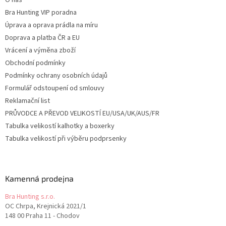
O nás
Bra Hunting VIP poradna
Úprava a oprava prádla na míru
Doprava a platba ČR a EU
Vrácení a výměna zboží
Obchodní podmínky
Podmínky ochrany osobních údajů
Formulář odstoupení od smlouvy
Reklamační list
PRŮVODCE A PŘEVOD VELIKOSTÍ EU/USA/UK/AUS/FR
Tabulka velikostí kalhotky a boxerky
Tabulka velikostí při výběru podprsenky
Kamenná prodejna
Bra Hunting s.r.o.
OC Chrpa, Krejnická 2021/1
148 00 Praha 11 - Chodov