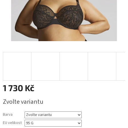
1 730 Kč
Měrná
Zvolte variantu
cena:
Barva
EU velikost