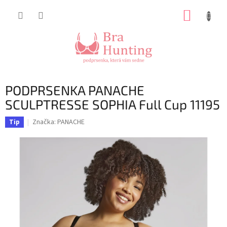
Přejít
NÁKUP
na
obsah
KOŠÍK
PODPRSENKA PANACHE
SCULPTRESSE SOPHIA Full Cup 11195
Značka:
PANACHE
Tip