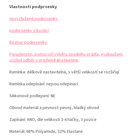
Vlastnosti podprsenky
nevyztužené podprsenky
podprsenky s kosticí
Rozbor podprsenky
Poradenství, pomoc při výběru spodního prádla, vyzkoušení,
osobní odběr v prodejně Bra Hunting.
Ramínka:
délkově nastavitelná, s větší velikostí se rozšiřují
Ramínka odepínání: nejsou odepínací
Silikonové podlepení: NE
Obvod materiál a pevnost: pevný, hladký obvod
Zapínání: ANO, dle velikosti 3-4 háčky, 3 pozice
Materiál:
68% Polyamide, 32% Elastane