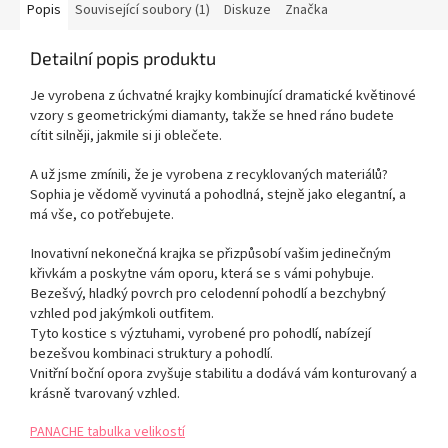
Popis
Související soubory (1)
Diskuze
Značka
Detailní popis produktu
Je vyrobena z úchvatné krajky kombinující dramatické květinové
vzory s geometrickými diamanty, takže se hned ráno budete
cítit silněji, jakmile si ji oblečete.
A už jsme zmínili, že je vyrobena z recyklovaných materiálů?
Sophia je vědomě vyvinutá a pohodlná, stejně jako elegantní, a
má vše, co potřebujete.
Inovativní nekonečná krajka se přizpůsobí vašim jedinečným
křivkám a poskytne vám oporu, která se s vámi pohybuje.
Bezešvý, hladký povrch pro celodenní pohodlí a bezchybný
vzhled pod jakýmkoli outfitem.
Tyto kostice s výztuhami, vyrobené pro pohodlí, nabízejí
bezešvou kombinaci struktury a pohodlí.
Vnitřní boční opora zvyšuje stabilitu a dodává vám konturovaný a
krásně tvarovaný vzhled.
PANACHE tabulka velikostí