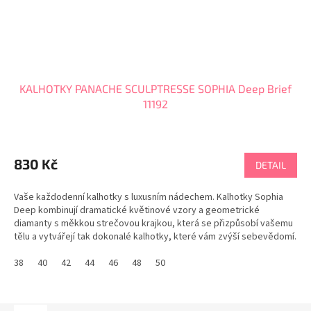
KALHOTKY PANACHE SCULPTRESSE SOPHIA Deep Brief
11192
830 Kč
DETAIL
Vaše každodenní kalhotky s luxusním nádechem. Kalhotky Sophia
Deep kombinují dramatické květinové vzory a geometrické
diamanty s měkkou strečovou krajkou, která se přizpůsobí vašemu
tělu a vytvářejí tak dokonalé kalhotky, které vám zvýší sebevědomí.
PANACHE tabulka velikostí
38
40
42
44
46
48
50