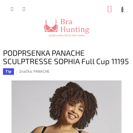
Přejít
NÁKUP
na
obsah
KOŠÍK
PODPRSENKA PANACHE
SCULPTRESSE SOPHIA Full Cup 11195
Značka:
PANACHE
Tip