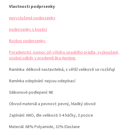
Vlastnosti podprsenky
nevyztužené podprsenky
podprsenky s kosticí
Rozbor podprsenky
Poradenství, pomoc při výběru spodního prádla, vyzkoušení,
osobní odběr v prodejně Bra Hunting.
Ramínka:
délkově nastavitelná, s větší velikostí se rozšiřují
Ramínka odepínání: nejsou odepínací
Silikonové podlepení: NE
Obvod materiál a pevnost: pevný, hladký obvod
Zapínání: ANO, dle velikosti 3-4 háčky, 3 pozice
Materiál:
68% Polyamide, 32% Elastane