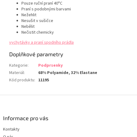
Pouze ruční praní 40°C
Praní s podobnými barvami
Nežehlit
Nesušit v sušičce
Nebělit
Nečistit chemicky
vychytávky a praní spodního prádla
Doplňkové parametry
Kategorie
:
Podprsenky
Materiál
:
68% Polyamide, 32% Elastane
Kód produktu
:
11195
Z
á
p
a
Informace pro vás
t
Kontakty
í