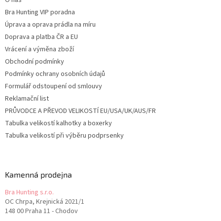
O nás
Bra Hunting VIP poradna
Úprava a oprava prádla na míru
Doprava a platba ČR a EU
Vrácení a výměna zboží
Obchodní podmínky
Podmínky ochrany osobních údajů
Formulář odstoupení od smlouvy
Reklamační list
PRŮVODCE A PŘEVOD VELIKOSTÍ EU/USA/UK/AUS/FR
Tabulka velikostí kalhotky a boxerky
Tabulka velikostí při výběru podprsenky
Kamenná prodejna
Bra Hunting s.r.o.
OC Chrpa, Krejnická 2021/1
148 00 Praha 11 - Chodov