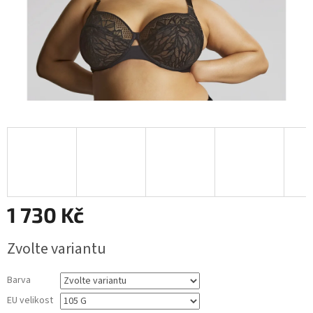
1 730 Kč
Měrná
Zvolte variantu
cena:
Barva
EU velikost