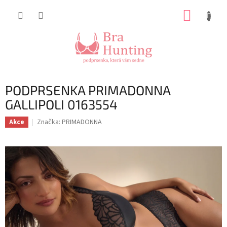
Přejít
NÁKUP
na
obsah
KOŠÍK
PODPRSENKA PRIMADONNA
GALLIPOLI 0163554
Značka:
PRIMADONNA
Akce