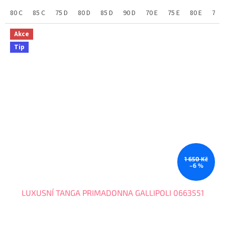
80 C
85 C
75 D
80 D
85 D
90 D
70 E
75 E
80 E
75 F
Akce
Tip
1 650 Kč
–6 %
LUXUSNÍ TANGA PRIMADONNA GALLIPOLI 0663551