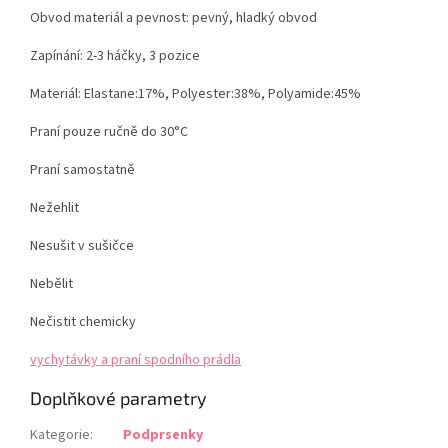
Obvod materiál a pevnost: pevný, hladký obvod
Zapínání: 2-3 háčky, 3 pozice
Materiál:
Elastane:17%, Polyester:38%, Polyamide:45%
Praní pouze ručně do 30°C
Praní samostatně
Nežehlit
Nesušit v sušičce
Nebělit
Nečistit chemicky
vychytávky a praní spodního prádla
Doplňkové parametry
Kategorie
:
Podprsenky