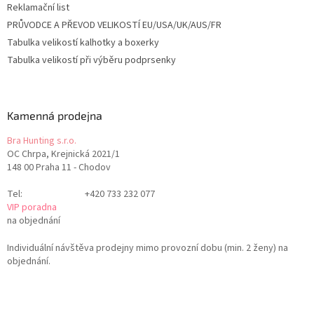
Reklamační list
PRŮVODCE A PŘEVOD VELIKOSTÍ EU/USA/UK/AUS/FR
Tabulka velikostí kalhotky a boxerky
Tabulka velikostí při výběru podprsenky
Kamenná prodejna
Bra Hunting s.r.o.
OC Chrpa, Krejnická 2021/1
148 00 Praha 11 - Chodov
Tel:
+420 733 232 077
VIP poradna
na objednání
Individuální návštěva prodejny mimo provozní dobu (min. 2 ženy) na
objednání.