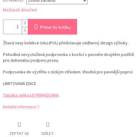
EU velikost
Možnosti doručení
Přidat do košíku
Žhavá sexy kolekce GALLIPOLI představuje nádherný design výšivky.
Pohodlná nevyztužená podprsenka s kosticí v pevném dvojitém podšití
pro dokonalou podporu prsou.
Podprsenka do výstřihu s nízkým středem. Vhodná pro pevnější poprsí.
LIMITOVANÁ EDICE
Tabulka velikostí PRIMADONNA
Detailní informace
ZEPTAT SE
SDÍLET