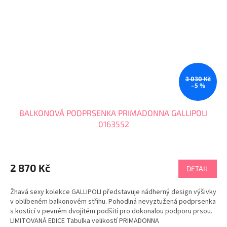
3 030 Kč
–5 %
BALKONOVÁ PODPRSENKA PRIMADONNA GALLIPOLI
0163552
2 870 Kč
DETAIL
Žhavá sexy kolekce GALLIPOLI představuje nádherný design výšivky
v oblíbeném balkonovém střihu. Pohodlná nevyztužená podprsenka
s kosticí v pevném dvojitém podšití pro dokonalou podporu prsou.
LIMITOVANÁ EDICE Tabulka velikostí PRIMADONNA