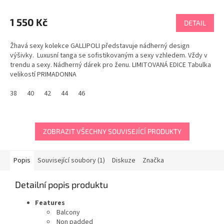
1 550 Kč
DETAIL
Žhavá sexy kolekce GALLIPOLI představuje nádherný design
výšivky. Luxusní tanga se sofistikovaným a sexy vzhledem. Vždy v
trendu a sexy. Nádherný dárek pro ženu. LIMITOVANÁ EDICE Tabulka
velikostí PRIMADONNA
38
40
42
44
46
ZOBRAZIT VŠECHNY SOUVISEJÍCÍ PRODUKTY
Popis
Související soubory (1)
Diskuze
Značka
Detailní popis produktu
Features
Balcony
Non padded