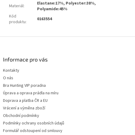
Elastane:17%, Polyester:38%,
Materiál
:
Polyamide:45%
Kód
0163554
produktu
:
Z
á
p
a
Informace pro vás
t
Kontakty
í
O nás
Bra Hunting VIP poradna
Úprava a oprava prádla na míru
Doprava a platba ČR a EU
Vrácení a výměna zboží
Obchodní podmínky
Podmínky ochrany osobních údajů
Formulář odstoupení od smlouvy