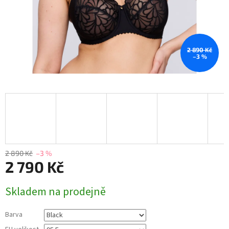
2 890 Kč
–3 %
2 890 Kč
–3 %
2 790 Kč
Měrná
Skladem na prodejně
cena:
Barva