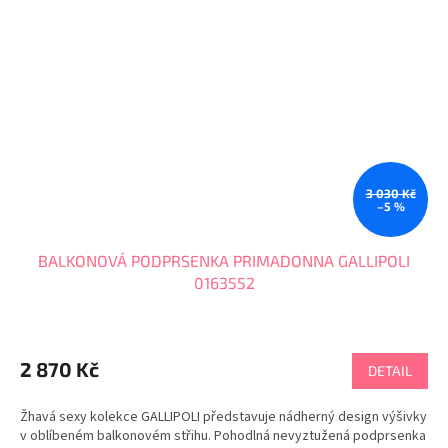
3 030 Kč
–5 %
BALKONOVÁ PODPRSENKA PRIMADONNA GALLIPOLI
0163552
2 870 Kč
DETAIL
Žhavá sexy kolekce GALLIPOLI představuje nádherný design výšivky
v oblíbeném balkonovém střihu. Pohodlná nevyztužená podprsenka