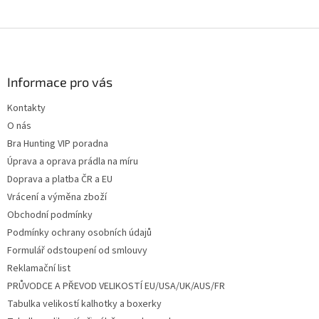
Z
á
p
a
Informace pro vás
t
Kontakty
í
O nás
Bra Hunting VIP poradna
Úprava a oprava prádla na míru
Doprava a platba ČR a EU
Vrácení a výměna zboží
Obchodní podmínky
Podmínky ochrany osobních údajů
Formulář odstoupení od smlouvy
Reklamační list
PRŮVODCE A PŘEVOD VELIKOSTÍ EU/USA/UK/AUS/FR
Tabulka velikostí kalhotky a boxerky