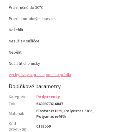
Praní ručně do 30°C
Praní s podobnými barvami
Nežehlit
Nesušit v sušičce
Nebělit
Nečistit chemicky
vychytávky a praní spodního prádla
Doplňkové parametry
Kategorie
:
Podprsenky
EAN
:
5400977616047
Elastane:16%, Polyester:38%,
Materiál
:
Polyamide:46%
Kód
0163550
produktu
: