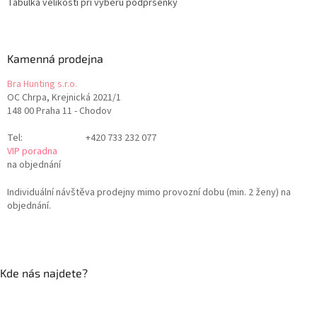
Tabulka velikostí při výběru podprsenky
Kamenná prodejna
Bra Hunting s.r.o.
OC Chrpa, Krejnická 2021/1
148 00 Praha 11 - Chodov
Tel:
+420 733 232 077
VIP poradna
na objednání
Individuální návštěva prodejny mimo provozní dobu (min. 2 ženy) na
objednání.
Kde nás najdete?