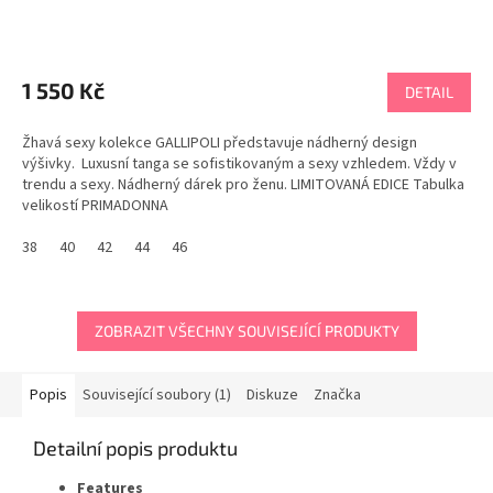
1 550 Kč
DETAIL
Žhavá sexy kolekce GALLIPOLI představuje nádherný design
výšivky. Luxusní tanga se sofistikovaným a sexy vzhledem. Vždy v
trendu a sexy. Nádherný dárek pro ženu. LIMITOVANÁ EDICE Tabulka
velikostí PRIMADONNA
38
40
42
44
46
ZOBRAZIT VŠECHNY SOUVISEJÍCÍ PRODUKTY
Popis
Související soubory (1)
Diskuze
Značka
Detailní popis produktu
Features