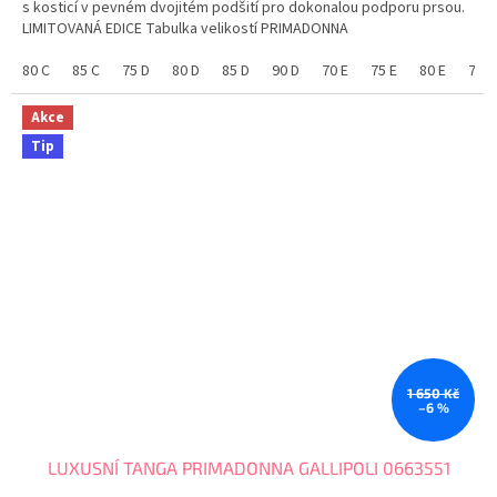
s kosticí v pevném dvojitém podšití pro dokonalou podporu prsou.
LIMITOVANÁ EDICE Tabulka velikostí PRIMADONNA
80 C
85 C
75 D
80 D
85 D
90 D
70 E
75 E
80 E
75 F
Akce
Tip
1 650 Kč
–6 %
LUXUSNÍ TANGA PRIMADONNA GALLIPOLI 0663551