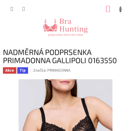
Přejít
NÁKUP
na
obsah
KOŠÍK
NADMĚRNÁ PODPRSENKA
PRIMADONNA GALLIPOLI 0163550
Značka:
PRIMADONNA
Akce
Tip