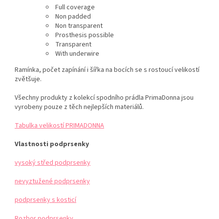
Full coverage
Non padded
Non transparent
Prosthesis possible
Transparent
With underwire
Ramínka, počet zapínání i šířka na bocích se s rostoucí velikostí
zvětšuje.
Všechny produkty z kolekcí spodního prádla PrimaDonna jsou
vyrobeny pouze z těch nejlepších materiálů.
Tabulka velikostí PRIMADONNA
Vlastnosti podprsenky
vysoký střed podprsenky
nevyztužené podprsenky
podprsenky s kosticí
Rozbor podprsenky