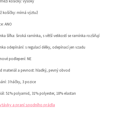
 mezi košíčky:
vysoký
ž košíčky:
mírná výztuž
ce: ANO
ka šířka: široká ramínka, s větší velikostí se ramínka rozšiřují
nka odepínání:
s regulací délky,
odepínací jen vzadu
onové podlepení: NE
 materiál a pevnost:
hladký, pevný obvod
ání: 3 háčky, 3 pozice
iál: 51% p
olyamid, 31% polyester, 18% elastan
ytávky a praní spodního prádla