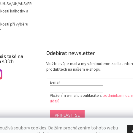
EU/USA/UK/AUS/FR
ikostí kalhotky a
ikostí při výběru
y
Odebírat newsletter
nás také na
 sítích
Vložte svůj e-mail a my vám budeme zasílat info
produktech na našem e-shopu.
E-mail
Vložením e-mailu souhlasíte s
podmínkami ochr
údajů
PŘIHLÁSIT SE
oužívá soubory cookies. Dalším procházením tohoto webu