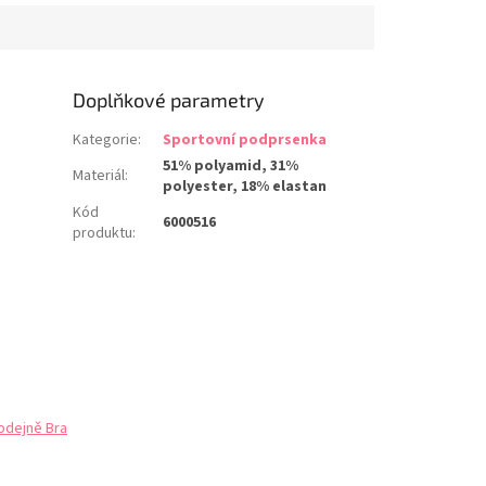
pohybu. Pro zvýšení
tvaru poprsí jsou
třeny dělícími švy,
Doplňkové parametry
Kategorie
:
Sportovní podprsenka
51% polyamid, 31%
Materiál
:
polyester, 18% elastan
Kód
6000516
produktu
:
odejně Bra