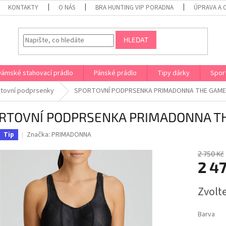
KONTAKTY
O NÁS
BRA HUNTING VIP PORADNA
ÚPRAVA A 
HLEDAT
Dámské stahovací prádlo
Pánské prádlo
Tipy dárky
Spor
tovní podprsenky
SPORTOVNÍ PODPRSENKA PRIMADONNA THE GAME
RTOVNÍ PODPRSENKA PRIMADONNA T
Značka:
PRIMADONNA
Tip
2 750 Kč
2 4
Měrná
Zvolt
cena:
Barva