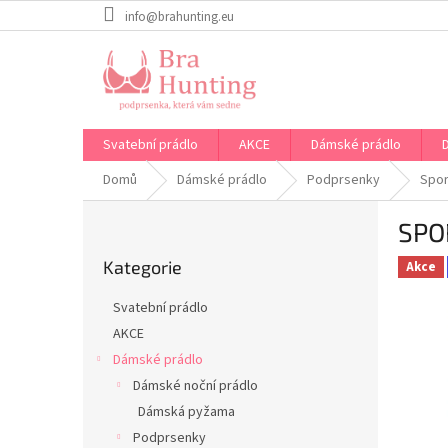
Přejít
info@brahunting.eu
na
obsah
Svatební prádlo
AKCE
Dámské prádlo
Domů
Dámské prádlo
Podprsenky
Spor
P
SPO
o
Přeskočit
s
Kategorie
kategorie
Akce
t
r
Svatební prádlo
a
AKCE
n
Dámské prádlo
n
í
Dámské noční prádlo
p
Dámská pyžama
a
Podprsenky