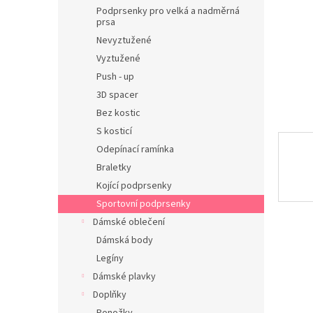
n
Podprsenky pro velká a nadměrná
e
prsa
l
Nevyztužené
Vyztužené
Push - up
3D spacer
Bez kostic
S kosticí
Odepínací ramínka
Braletky
Kojící podprsenky
Sportovní podprsenky
Dámské oblečení
Dámská body
Legíny
Dámské plavky
Doplňky