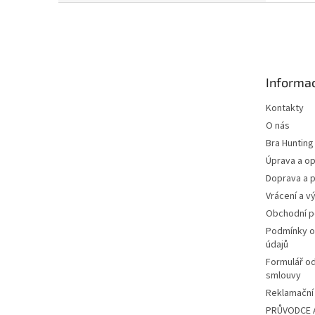
Z
á
p
a
t
Informac
í
Kontakty
O nás
Bra Hunting
Úprava a op
Doprava a p
Vrácení a v
Obchodní 
Podmínky o
údajů
Formulář o
smlouvy
Reklamační 
PRŮVODCE 