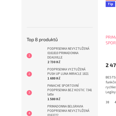
Tip
PRIM
Top 8 produktů
SPOR
6000
PODPRSENKA NEVYZTUŽENÁ
0161810 PRIMADONNA
DEAUVILLE
2 730 Kč
2 47
PODPRSENKA VYZTUŽENÁ
PUSH UP LUNA MIRACLE 1821
BESTSE
1 680 Kč
funkčn
PANACHE SPORTOVNÍ
rychle
PODPRSENKA BEZ KOSTIC 7341
Legíny
latte
střihe
1 580 Kč
z lehk
38
PRIMADONNA BELGRAVIA
tkanin
PODPRSENKA NEVYZTUŽENÁ
průhle
0163222