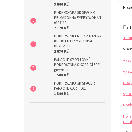
neprůh
3 000 Kč
obejme
Popi
siluetu
PODPRSENKA 3D SPACER
PRIMADONNA EVERY WOMAN
0163116
Det
2 120 Kč
PODPRSENKA NEVYZTUŽENÁ
Tabu
0161811 B PRIMADONNA
DEAUVILLE
Vlas
2 630 Kč
PANACHE SPORTOVNÍ
vyso
PODPRSENKA S KOSTICÍ 5021
grey/marl
vyzt
1 580 Kč
podp
PODPRSENKA 3D SPACER
PANACHE CARI 7961
1 390 Kč
spor
Rozb
Pora
Hunti