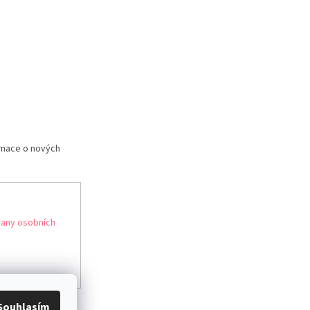
rmace o nových
any osobních
Souhlasím