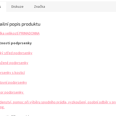
ledná látka pohodlně
velmi pohodlné nošení.
prsou při 
 a dokonale tvaruje
Doporučujeme. Tabulka
podpory a 
s
Diskuze
Značka
 těla. Na vnějších...
velikostí PRIMADONNA
košíčky opa
které se...
ailní popis produktu
lka velikostí PRIMADONNA
tnosti podprsenky
ký střed podprsenky
užené podprsenky
rsenky s kosticí
tovní podprsenky
or podprsenky
denství, pomoc při výběru spodního prádla, vyzkoušení, osobní odběr v pr
ng.