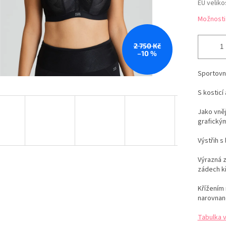
EU veliko
Možnosti
2 750 Kč
–10 %
Sportovn
S kosticí
Jako vně
grafický
Výstřih
s
V
ýrazná z
zádech kř
Křížením
narovnan
Tabulka 