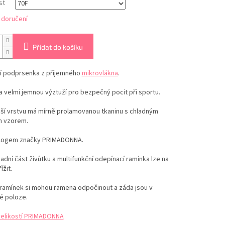
st
 doručení
Přidat do košíku
í podprsenka z příjemného
mikrovlákna
.
 a velmi jemnou výztuží pro
bezpečný pocit
při sportu.
jší vrstvu má mírně prolamovanou tkaninu s chladným
m vzorem.
 logem značky PRIMADONNA.
adní část živůtku a multifunkční
odepínací ramínka lze na
ížit.
 ramínek si mohou ramena odpočinout a záda jsou v
é poloze.
velikostí PRIMADONNA