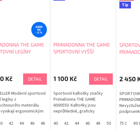
Tip
2 610
Kč
–5 %
ADONNA THE GAME
PRIMADONNA THE GAME
SPORTOV
TOVNÍ LEGÍNY
SPORTOVNÍ VYŠŠÍ
PRIMADO
580
KALHOTKY 6000550
6000410
0 Kč
1 100 Kč
2 450 
DETAIL
DETAIL
LLER Moderní sportovní
Sportovní kalhotky značky
SPORTOVN
í legíny z
PrimaDonna THE GAME
PRIMADONN
schnoucího materiálu.
6000550. Kalhotky jsou
Nevyztužen
 vynikají ergonomickým
neprůhledné, graficky
podprsenk
m a extra širokým pasem
vzorované. Díky dokonalému
podporou a
é, graficky vzorované
střihu a prodyšnému materiálu
40
42
44
46
48
40
42
44
46
48
50
52
odvodem po
75 C
80 
y s minimální
mikrovlákno je zaručena i
nevyztuže
dností. Funkční hustá
optimální svoboda pohybu a
tkanou pod