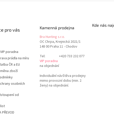
Kde nás naj
Kamenná prodejna
e pro vás
Bra Hunting s.r.o.
OC Chrpa, Krejnická 2021/1
148 00 Praha 11 - Chodov
 VIP poradna
Tel:
+420 733 232 077
rava prádla na míru
VIP poradna
latba ČR a EU
na objednání
ýměna zboží
Individuální návštěva prodejny
podmínky
mimo provozní dobu (min. 2
chrany osobních
ženy) na objednání.
dstoupení od
list
A PŘEVOD