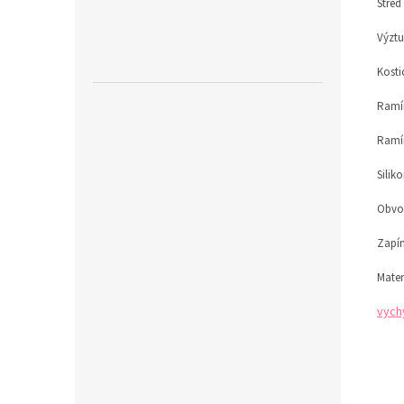
Střed
Výztu
Kosti
Ramín
Ramí
Silik
Obvod
Zapín
Mater
vych