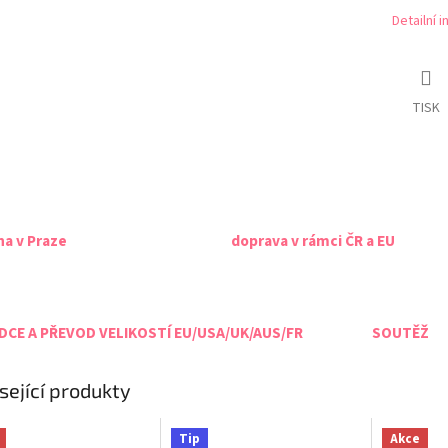
Detailní 
TISK
na v Praze
doprava v rámci ČR a EU
CE A PŘEVOD VELIKOSTÍ EU/USA/UK/AUS/FR
SOUTĚŽ
sející produkty
Tip
Akce