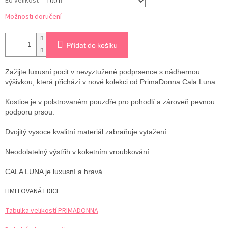
EU velikost
Možnosti doručení
Přidat do košíku
Zažijte luxusní pocit v nevyztužené podprsence s nádhernou
výšivkou, která přichází v nové kolekci od PrimaDonna Cala Luna.
Kostice je v polstrovaném pouzdře pro pohodlí a zároveň pevnou
podporu prsou.
Dvojitý vysoce kvalitní materiál zabraňuje vytažení.
Neodolatelný výstřih v koketním vroubkování.
CALA LUNA je luxusní a hravá
LIMITOVANÁ EDICE
Tabulka velikostí PRIMADONNA