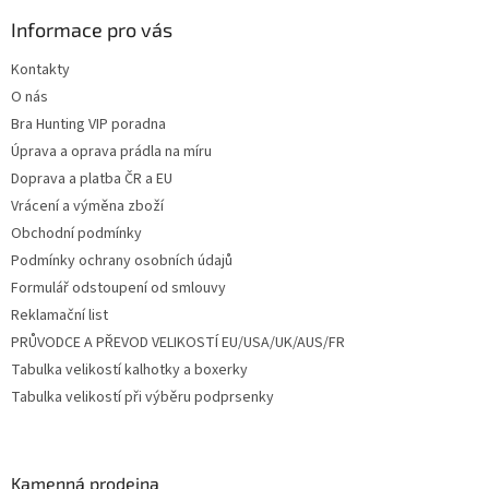
p
a
Informace pro vás
t
Kontakty
í
O nás
Bra Hunting VIP poradna
Úprava a oprava prádla na míru
Doprava a platba ČR a EU
Vrácení a výměna zboží
Obchodní podmínky
Podmínky ochrany osobních údajů
Formulář odstoupení od smlouvy
Reklamační list
PRŮVODCE A PŘEVOD VELIKOSTÍ EU/USA/UK/AUS/FR
Tabulka velikostí kalhotky a boxerky
Tabulka velikostí při výběru podprsenky
Kamenná prodejna