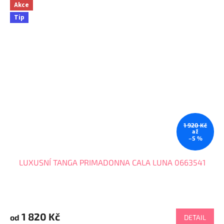
Akce
Tip
1 920 Kč
až
–5 %
LUXUSNÍ TANGA PRIMADONNA CALA LUNA 0663541
1 820 Kč
od
DETAIL