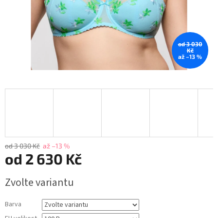
od 3 030
Kč
až –13 %
od 3 030 Kč
až –13 %
od
2 630 Kč
Měrná
Zvolte variantu
cena:
Barva