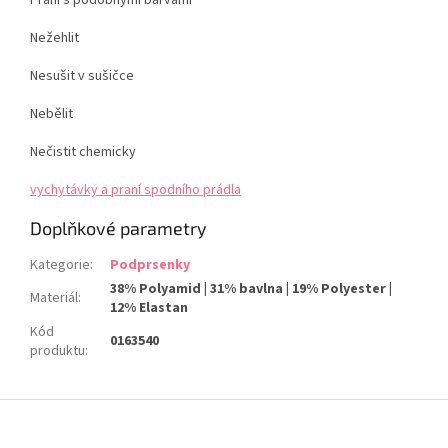
Praní s podobnými barvami
Nežehlit
Nesušit v sušičce
Nebělit
Nečistit chemicky
vychytávky a praní spodního prádla
Doplňkové parametry
Kategorie
:
Podprsenky
38% Polyamid | 31% bavlna | 19% Polyester |
Materiál
:
12% Elastan
Kód
0163540
produktu
:
Z
á