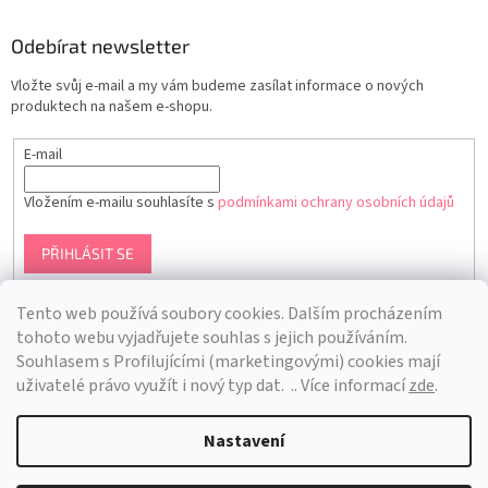
Odebírat newsletter
Vložte svůj e-mail a my vám budeme zasílat informace o nových
produktech na našem e-shopu.
E-mail
Vložením e-mailu souhlasíte s
podmínkami ochrany osobních údajů
PŘIHLÁSIT SE
Tento web používá soubory cookies. Dalším procházením
tohoto webu vyjadřujete souhlas s jejich používáním.
S
ouhlasem s Profilujícími (marketingovými) cookies mají
uživatelé právo využít i nový typ dat.
.. Více informací
zde
.
Nastavení
Vytvořil Shoptet