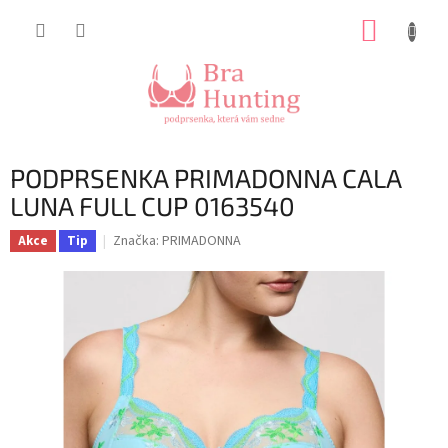
Přejít
NÁKUP
na
obsah
KOŠÍK
PODPRSENKA PRIMADONNA CALA
LUNA FULL CUP 0163540
Značka:
PRIMADONNA
Akce
Tip