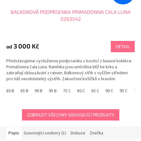
BALKONOVÁ PODPRSENKA PRIMADONNA CALA LUNA
0263542
3 000 Kč
od
DETAIL
Představujeme vyztuženou podprsenku s kosticí z luxusní kolekce
PrimaDonna Cala Luna. Ramínka jsou umístěna blíž ke krku a
zabraňují sklouzávání z ramen. Balkonový střih s vyšším středem
pro Váš neodolatelný výstřih. Zakončení košíčků v hravém
vroubkování. CALA LUNA je luxusní a hravá...
80 B
85 B
90 B
95 B
75 C
80 C
85 C
90 C
95 C
70 
ZOBRAZIT VŠECHNY SOUVISEJÍCÍ PRODUKTY
Popis
Související soubory (1)
Diskuze
Značka