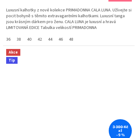
Luxusní kalhotky z nové kolekce PRIMADONNA CALA LUNA. Užívejte si
pocit bohyně s těmito extravagantními kalhotkami. Luxusní tanga
jsou krásným dárkem pro ženu. CALA LUNA je luxusní a hravá
LIMITOVANÁ EDICE Tabulka velikostí PRIMADONNA
36
38
40
42
44
46
48
Akce
Tip
3 300 Kč
až
–9 %