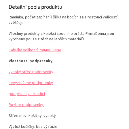
Detailní popis produktu
Ramínka, počet zapínání i šířka na bocích se s rostoucí velikostí
zvětšuje.
Všechny produkty z kolekcí spodního prádla PrimaDonna jsou
vyrobeny pouze z těch nejlepších materiálů.
Tabulka velikostí PRIMADONNA
Vlastnosti podprsenky
vysoký střed podprsenky
nevyztužené podprsenky
podprsenky s kosticí
Rozbor podprsenky
Střed mezi košíčky:
vysoký
Výztuž košíčky:
bez výztuže