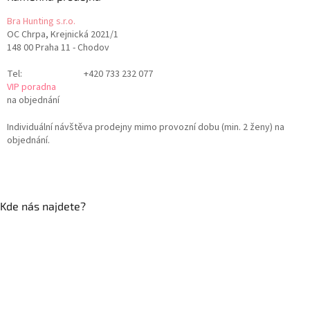
Bra Hunting s.r.o.
OC Chrpa, Krejnická 2021/1
148 00 Praha 11 - Chodov
Tel:
+420 733 232 077
VIP poradna
na objednání
Individuální návštěva prodejny mimo provozní dobu (min. 2 ženy) na
objednání.
Kde nás najdete?