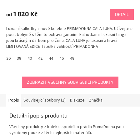
1 820 Kč
od
DETAIL
Luxusní kalhotky z nové kolekce PRIMADONNA CALA LUNA. Užívejte si
pocit bohyně s těmito extravagantními kalhotkami. Luxusní tanga
jsou krásným dárkem pro ženu. CALA LUNA je luxusní a hravá
LIMITOVANÁ EDICE Tabulka velikostí PRIMADONNA
36
38
40
42
44
46
48
ZOBRAZIT VŠECHNY SOUVISEJÍCÍ PRODUKTY
Popis
Související soubory (1)
Diskuze
Značka
Detailní popis produktu
Všechny produkty z kolekcí spodního prádla PrimaDonna jsou
vyrobeny pouze z těch nejlepších materiálů.