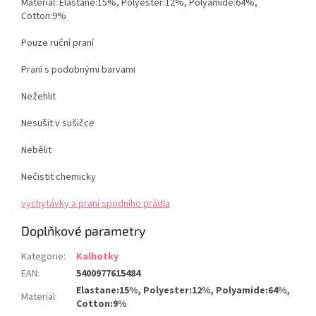
Materiál: Elastane:15%, Polyester:12%, Polyamide:64%,
Cotton:9%
Pouze ruční praní
Praní s podobnými barvami
Nežehlit
Nesušit v sušičce
Nebělit
Nečistit chemicky
vychytávky a praní spodního prádla
Doplňkové parametry
Kategorie
:
Kalhotky
EAN
:
5400977615484
Elastane:15%, Polyester:12%, Polyamide:64%,
Materiál
:
Cotton:9%