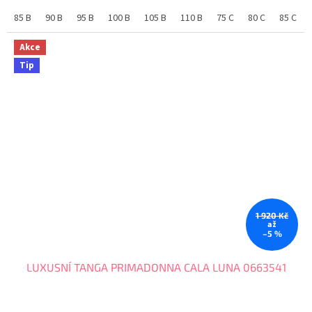
Neodolatelný...
85 B
90 B
95 B
100 B
105 B
110 B
75 C
80 C
85 C
Akce
Tip
1 920 Kč
až
–5 %
LUXUSNÍ TANGA PRIMADONNA CALA LUNA 0663541