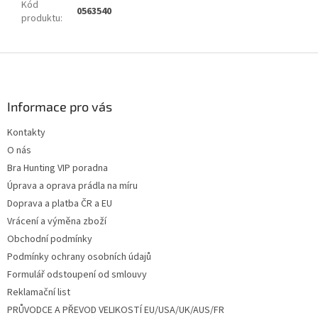
Kód
0563540
produktu
:
Z
á
p
a
Informace pro vás
t
Kontakty
í
O nás
Bra Hunting VIP poradna
Úprava a oprava prádla na míru
Doprava a platba ČR a EU
Vrácení a výměna zboží
Obchodní podmínky
Podmínky ochrany osobních údajů
Formulář odstoupení od smlouvy
Reklamační list
PRŮVODCE A PŘEVOD VELIKOSTÍ EU/USA/UK/AUS/FR