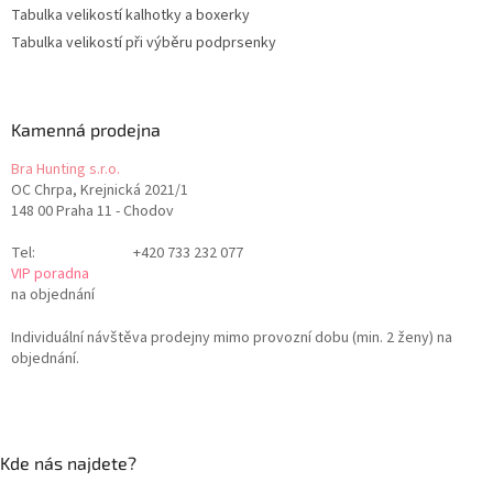
Tabulka velikostí kalhotky a boxerky
Tabulka velikostí při výběru podprsenky
Kamenná prodejna
Bra Hunting s.r.o.
OC Chrpa, Krejnická 2021/1
148 00 Praha 11 - Chodov
Tel:
+420 733 232 077
VIP poradna
na objednání
Individuální návštěva prodejny mimo provozní dobu (min. 2 ženy) na
objednání.
Kde nás najdete?