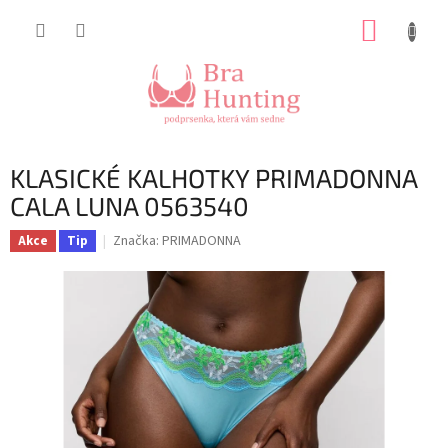
Přejít
NÁKUP
na
obsah
KOŠÍK
KLASICKÉ KALHOTKY PRIMADONNA
CALA LUNA 0563540
Značka:
PRIMADONNA
Akce
Tip