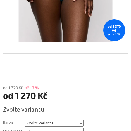
od 1 370
Kč
až –7 %
od 1 370 Kč
až –7 %
od
1 270 Kč
Měrná
Zvolte variantu
cena:
Barva