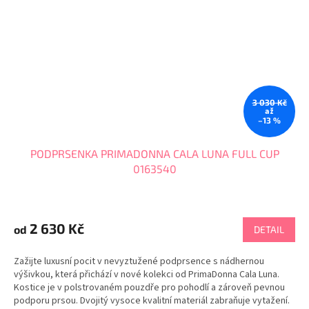
3 030 Kč
až
–13 %
PODPRSENKA PRIMADONNA CALA LUNA FULL CUP
0163540
2 630 Kč
od
DETAIL
Zažijte luxusní pocit v nevyztužené podprsence s nádhernou
výšivkou, která přichází v nové kolekci od PrimaDonna Cala Luna.
Kostice je v polstrovaném pouzdře pro pohodlí a zároveň pevnou
podporu prsou. Dvojitý vysoce kvalitní materiál zabraňuje vytažení.