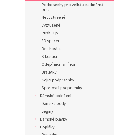
n
Podprsenky pro velká a nadměrná
e
prsa
l
Nevyztužené
Vyztužené
Push - up
3D spacer
Bez kostic
S kosticí
Odepínací ramínka
Braletky
Kojící podprsenky
Sportovní podprsenky
Dámské oblečení
Dámská body
Legíny
Dámské plavky
Doplňky