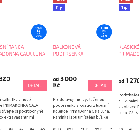
Tip
Tip
1 920
3 300
Kč
Kč
až
až
–5 %
–9 %
SNÍ TANGA
BALKONOVÁ
KLASICK
ADONNA CALA LUNA
PODPRSENKA
PRIMADO
541
PRIMADONNA CALA LUNA
0563540
0263542
 820
3 000
od
1 27
od
Kč
DETAIL
DETAIL
Podtrhněte
í kalhotky z nové
Představujeme vyztuženou
s luxusními
ce PRIMADONNA CALA
podprsenku s kosticí z luxusní
z kolekce 
Užívejte si pocit bohyně
kolekce PrimaDonna Cala Luna.
Luna. CALA 
to extravagantními
Ramínka jsou umístěna blíž ke
hravá Dáre
kami. Luxusní tanga jsou
krku a zabraňují sklouzávání z
LIMITOVANÁ
m dárkem pro ženu.
38
40
42
44
46
48
ramen. Balkonový střih s
80 B
85 B
90 B
95 B
75 C
38
80 C
40
8
velikostí 
UNA je luxusní a hravá
vyšším středem pro Váš