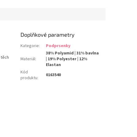
Tabulka velikostí PRIMADONNA
Doplňkové parametry
Kategorie
:
Podprsenky
38% Polyamid | 31% bavlna
 těch
Materiál
:
| 19% Polyester | 12%
Elastan
Kód
0163540
produktu
: