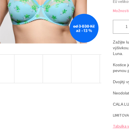
EU veliko
Možnosti
od 3 030 Kč
až –13 %
Zažijte 
výšivkou
Luna.
Kostice 
pevnou p
Dvojitý v
Neodolat
CALA LUN
LIMITOVA
Tabulka 