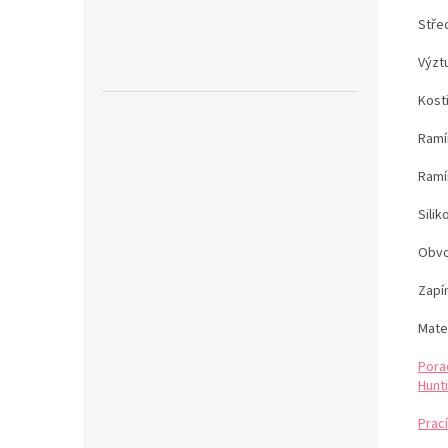
Stře
Výzt
Kost
Ramín
Ramí
Sili
Obvo
Zapín
Mater
Pora
Hunti
Prací