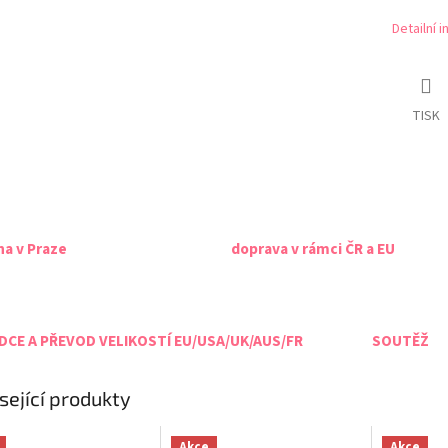
Detailní 
TISK
na v Praze
doprava v rámci ČR a EU
CE A PŘEVOD VELIKOSTÍ EU/USA/UK/AUS/FR
SOUTĚŽ
sející produkty
Akce
Akce