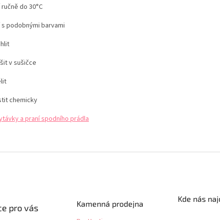
í ručně do 30°C
í s podobnými barvami
hlit
šit v sušičce
lit
stit chemicky
ytávky a praní spodního prádla
Kde nás naj
Kamenná prodejna
e pro vás