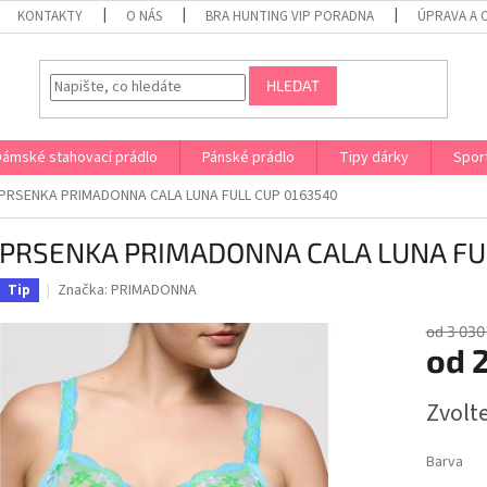
KONTAKTY
O NÁS
BRA HUNTING VIP PORADNA
ÚPRAVA A 
HLEDAT
Dámské stahovací prádlo
Pánské prádlo
Tipy dárky
Spor
PRSENKA PRIMADONNA CALA LUNA FULL CUP 0163540
PRSENKA PRIMADONNA CALA LUNA FUL
Značka:
PRIMADONNA
Tip
od 3 030
od
2
Měrná
Zvolt
cena:
Barva