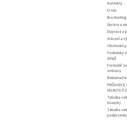
Kontakty
O nás
Bra Hunting
Úprava a op
Doprava a p
Vrácení a v
Obchodní 
Podmínky o
údajů
Formulář o
smlouvy
Reklamační 
PRŮVODCE 
VELIKOSTÍ 
Tabulka vel
boxerky
Tabulka vel
podprsenk