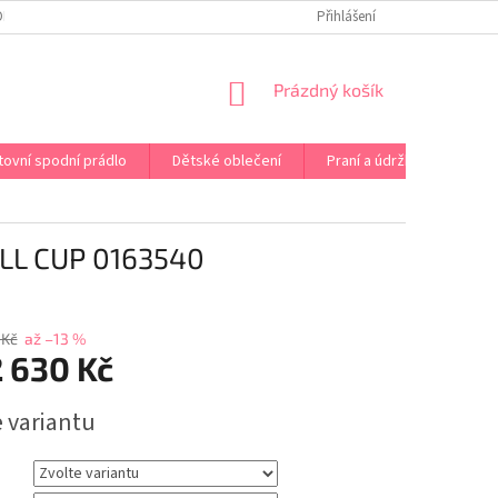
OPRAVA PRÁDLA NA MÍRU
DOPRAVA A PLATBA ČR A EU
Přihlášení
VRÁCENÍ A V
NÁKUPNÍ
Prázdný košík
KOŠÍK
tovní spodní prádlo
Dětské oblečení
Praní a údržba
Kont
L CUP 0163540
 Kč
až –13 %
 630 Kč
e variantu