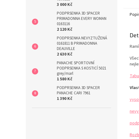
LIMITO
3 000 Kč
veliko
PODPRSENKA 3D SPACER
Popi
PRIMADONNA EVERY WOMAN
0163116
2 120 Kč
Det
PODPRSENKA NEVYZTUŽENÁ
0161811 B PRIMADONNA
Ramín
DEAUVILLE
2 630 Kč
Všec
PANACHE SPORTOVNÍ
nejle
PODPRSENKA S KOSTICÍ 5021
grey/marl
Tabu
1 580 Kč
Vlas
PODPRSENKA 3D SPACER
PANACHE CARI 7961
1 390 Kč
vyso
nevy
podp
Rozb