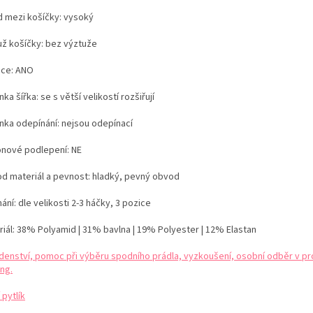
d mezi košíčky:
vysoký
už košíčky:
bez výztuže
ice: ANO
ka šířka: se s větší velikostí rozšiřují
nka odepínání:
nejsou odepínací
konové podlepení: NE
d materiál a pevnost:
hladký, pevný obvod
ání: dle velikosti
2-3 háčky, 3 pozice
iál:
38% Polyamid | 31% bavlna | 19% Polyester | 12% Elastan
denství, pomoc při výběru spodního prádla, vyzkoušení, osobní odběr v pr
ng.
 pytlík