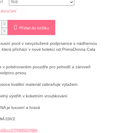
st
 doručení
Přidat do košíku
luxusní pocit v nevyztužené podprsence s nádhernou
, která přichází v nové kolekci od PrimaDonna Cala
je v polstrovaném pouzdře pro pohodlí a zároveň
odporu prsou.
ysoce kvalitní materiál zabraňuje vytažení.
elný výstřih v koketním vroubkování.
A je luxusní a hravá
NÁ EDICE
velikostí PRIMADONNA