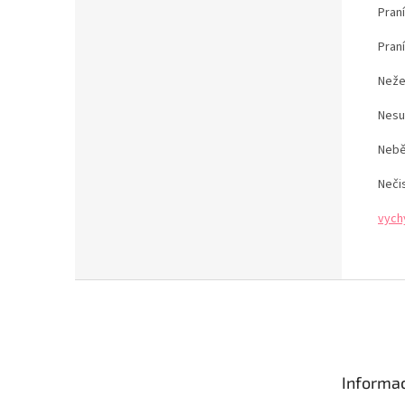
Pran
Pran
Neže
Nesu
Nebě
Neči
vych
Z
á
p
a
t
Informac
í