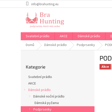
Přejít
info@brahunting.eu
na
obsah
Svatební prádlo
AKCE
Dámské prádlo
Domů
Dámské prádlo
Podprsenky
POD
P
POD
o
Přeskočit
s
Kategorie
kategorie
Akce
t
r
Svatební prádlo
a
AKCE
n
Dámské prádlo
n
í
Dámské noční prádlo
p
Dámská pyžama
a
Podprsenky