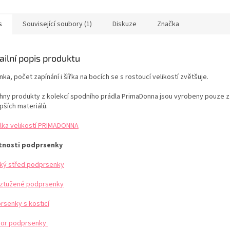
VANÁ EDICE Tabulka
neodolatelný výstřih.
stí PRIMADONNA
Zakončení košíčků v hravém
vroubkování. CALA LUNA je
s
Související soubory (1)
Diskuze
Značka
luxusní a hravá...
ailní popis produktu
ka, počet zapínání i šířka na bocích se s rostoucí velikostí zvětšuje.
hny produkty z kolekcí spodního prádla PrimaDonna jsou vyrobeny pouze z
pších materiálů.
lka velikostí PRIMADONNA
tnosti podprsenky
ký střed podprsenky
ztužené podprsenky
rsenky s kosticí
or podprsenky