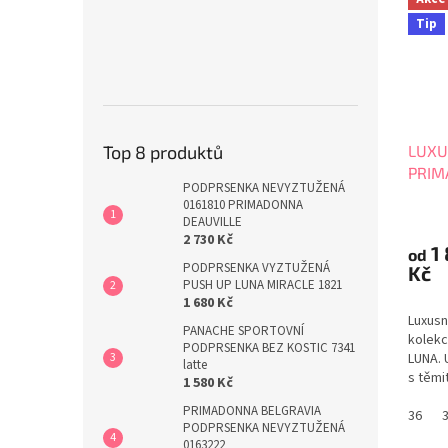
Tip
LUXU
Top 8 produktů
PRIM
PODPRSENKA NEVYZTUŽENÁ
0663
0161810 PRIMADONNA
DEAUVILLE
2 730 Kč
1
od
PODPRSENKA VYZTUŽENÁ
Kč
PUSH UP LUNA MIRACLE 1821
1 680 Kč
Luxusn
PANACHE SPORTOVNÍ
kolek
PODPRSENKA BEZ KOSTIC 7341
LUNA. 
latte
s těmi
1 580 Kč
kalhot
PRIMADONNA BELGRAVIA
krásný
36
PODPRSENKA NEVYZTUŽENÁ
CALA L
0163222