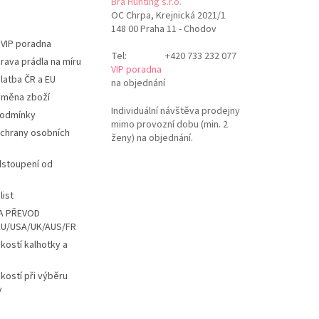
Bra Hunting s.r.o.
OC Chrpa, Krejnická 2021/1
148 00 Praha 11 - Chodov
 VIP poradna
Tel:
+420 733 232 077
rava prádla na míru
VIP poradna
latba ČR a EU
na objednání
ýměna zboží
Individuální návštěva prodejny
podmínky
mimo provozní dobu (min. 2
chrany osobních
ženy) na objednání.
dstoupení od
list
A PŘEVOD
EU/USA/UK/AUS/FR
ikostí kalhotky a
ikostí při výběru
y