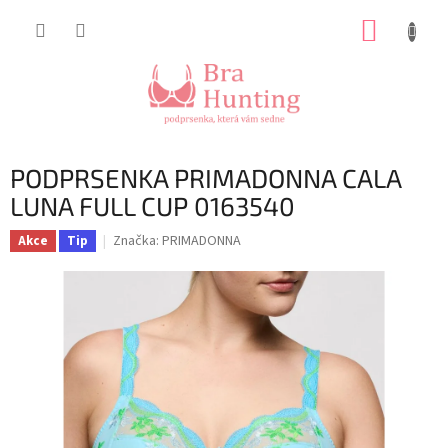
Přejít
NÁKUP
na
obsah
KOŠÍK
PODPRSENKA PRIMADONNA CALA
LUNA FULL CUP 0163540
Značka:
PRIMADONNA
Akce
Tip