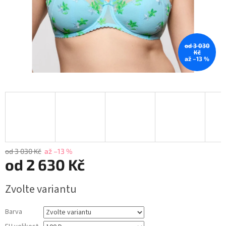
od 3 030
Kč
až –13 %
od 3 030 Kč
až –13 %
od
2 630 Kč
Měrná
Zvolte variantu
cena:
Barva