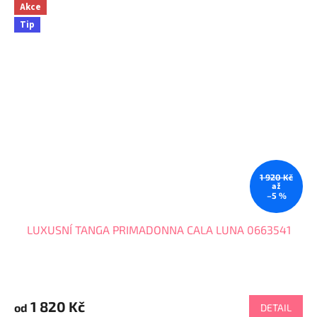
Akce
Tip
1 920 Kč
až
–5 %
LUXUSNÍ TANGA PRIMADONNA CALA LUNA 0663541
1 820 Kč
od
DETAIL