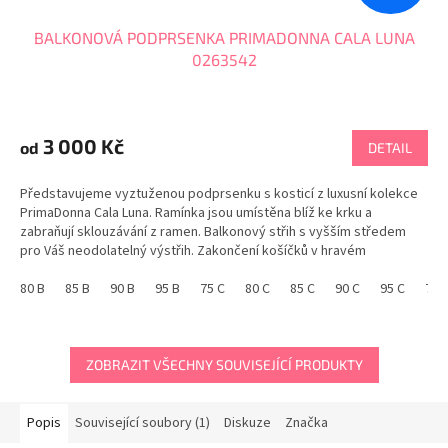
BALKONOVÁ PODPRSENKA PRIMADONNA CALA LUNA
0263542
3 000 Kč
od
DETAIL
Představujeme vyztuženou podprsenku s kosticí z luxusní kolekce
PrimaDonna Cala Luna. Ramínka jsou umístěna blíž ke krku a
zabraňují sklouzávání z ramen. Balkonový střih s vyšším středem
pro Váš neodolatelný výstřih. Zakončení košíčků v hravém
vroubkování. CALA LUNA je luxusní a hravá...
80 B
85 B
90 B
95 B
75 C
80 C
85 C
90 C
95 C
70 
ZOBRAZIT VŠECHNY SOUVISEJÍCÍ PRODUKTY
Popis
Související soubory (1)
Diskuze
Značka