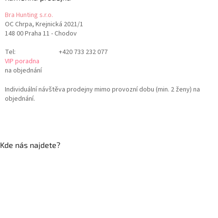
Bra Hunting s.r.o.
OC Chrpa, Krejnická 2021/1
148 00 Praha 11 - Chodov
Tel:
+420 733 232 077
VIP poradna
na objednání
Individuální návštěva prodejny mimo provozní dobu (min. 2 ženy) na
objednání.
Kde nás najdete?