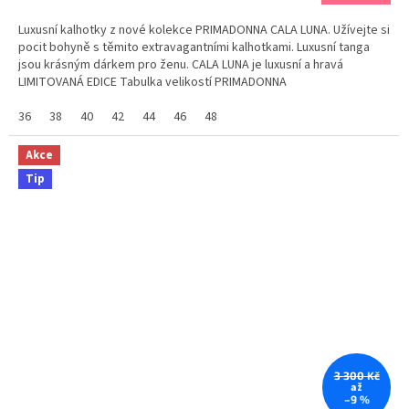
Luxusní kalhotky z nové kolekce PRIMADONNA CALA LUNA. Užívejte si
pocit bohyně s těmito extravagantními kalhotkami. Luxusní tanga
jsou krásným dárkem pro ženu. CALA LUNA je luxusní a hravá
LIMITOVANÁ EDICE Tabulka velikostí PRIMADONNA
36
38
40
42
44
46
48
Akce
Tip
3 300 Kč
až
–9 %