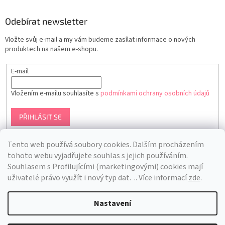
Odebírat newsletter
Vložte svůj e-mail a my vám budeme zasílat informace o nových
produktech na našem e-shopu.
E-mail
Vložením e-mailu souhlasíte s
podmínkami ochrany osobních údajů
PŘIHLÁSIT SE
Tento web používá soubory cookies. Dalším procházením
tohoto webu vyjadřujete souhlas s jejich používáním.
S
ouhlasem s Profilujícími (marketingovými) cookies mají
uživatelé právo využít i nový typ dat.
.. Více informací
zde
.
Nastavení
Vytvořil Shoptet