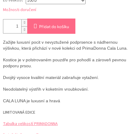
EU velikost
Možnosti doručení
Přidat do košíku
Zažijte luxusní pocit v nevyztužené podprsence s nádhernou
výšivkou, která přichází v nové kolekci od PrimaDonna Cala Luna.
Kostice je v polstrovaném pouzdře pro pohodlí a zároveň pevnou
podporu prsou.
Dvojitý vysoce kvalitní materiál zabraňuje vytažení.
Neodolatelný výstřih v koketním vroubkování.
CALA LUNA je luxusní a hravá
LIMITOVANÁ EDICE
Tabulka velikostí PRIMADONNA