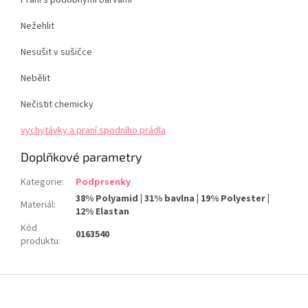
Praní s podobnými barvami
Nežehlit
Nesušit v sušičce
Nebělit
Nečistit chemicky
vychytávky a praní spodního prádla
Doplňkové parametry
Kategorie
:
Podprsenky
38% Polyamid | 31% bavlna | 19% Polyester |
Materiál
:
12% Elastan
Kód
0163540
produktu
:
Z
á