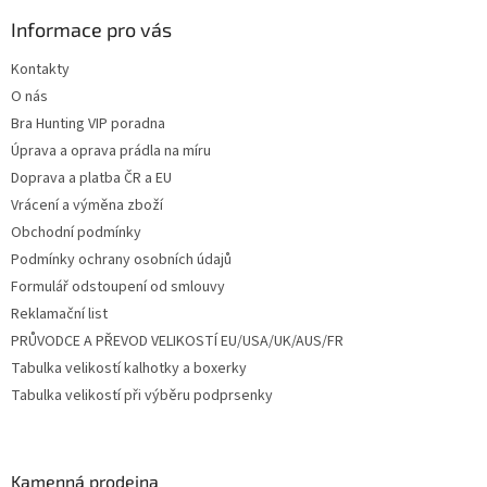
p
a
Informace pro vás
t
Kontakty
í
O nás
Bra Hunting VIP poradna
Úprava a oprava prádla na míru
Doprava a platba ČR a EU
Vrácení a výměna zboží
Obchodní podmínky
Podmínky ochrany osobních údajů
Formulář odstoupení od smlouvy
Reklamační list
PRŮVODCE A PŘEVOD VELIKOSTÍ EU/USA/UK/AUS/FR
Tabulka velikostí kalhotky a boxerky
Tabulka velikostí při výběru podprsenky
Kamenná prodejna