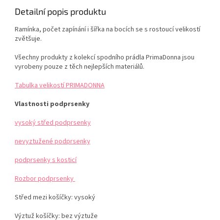
Detailní popis produktu
Ramínka, počet zapínání i šířka na bocích se s rostoucí velikostí
zvětšuje.
Všechny produkty z kolekcí spodního prádla PrimaDonna jsou
vyrobeny pouze z těch nejlepších materiálů.
Tabulka velikostí PRIMADONNA
Vlastnosti podprsenky
vysoký střed podprsenky
nevyztužené podprsenky
podprsenky s kosticí
Rozbor podprsenky
Střed mezi košíčky:
vysoký
Výztuž košíčky:
bez výztuže