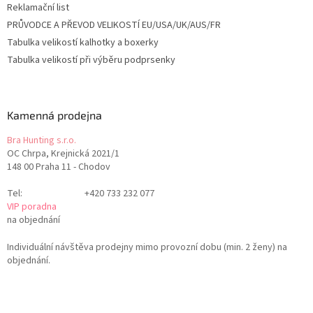
Reklamační list
PRŮVODCE A PŘEVOD VELIKOSTÍ EU/USA/UK/AUS/FR
Tabulka velikostí kalhotky a boxerky
Tabulka velikostí při výběru podprsenky
Kamenná prodejna
Bra Hunting s.r.o.
OC Chrpa, Krejnická 2021/1
148 00 Praha 11 - Chodov
Tel:
+420 733 232 077
VIP poradna
na objednání
Individuální návštěva prodejny mimo provozní dobu (min. 2 ženy) na
objednání.