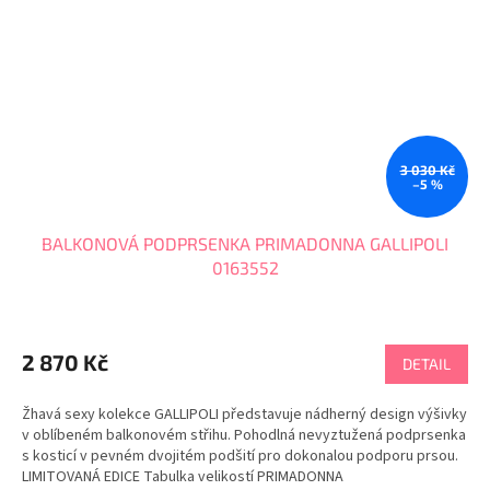
3 030 Kč
–5 %
BALKONOVÁ PODPRSENKA PRIMADONNA GALLIPOLI
0163552
2 870 Kč
DETAIL
Žhavá sexy kolekce GALLIPOLI představuje nádherný design výšivky
v oblíbeném balkonovém střihu. Pohodlná nevyztužená podprsenka
s kosticí v pevném dvojitém podšití pro dokonalou podporu prsou.
LIMITOVANÁ EDICE Tabulka velikostí PRIMADONNA