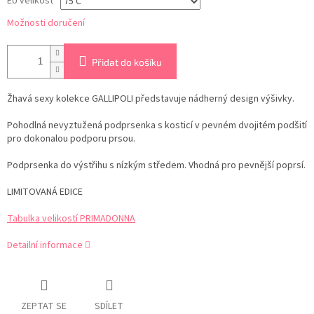
EU velikost
Možnosti doručení
Přidat do košíku
Žhavá sexy kolekce GALLIPOLI představuje nádherný design výšivky.
Pohodlná nevyztužená podprsenka s kosticí v pevném dvojitém podšití
pro dokonalou podporu prsou.
Podprsenka do výstřihu s nízkým středem. Vhodná pro pevnější poprsí.
LIMITOVANÁ EDICE
Tabulka velikostí PRIMADONNA
Detailní informace
ZEPTAT SE
SDÍLET