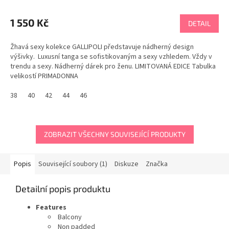
1 550 Kč
DETAIL
Žhavá sexy kolekce GALLIPOLI představuje nádherný design
výšivky. Luxusní tanga se sofistikovaným a sexy vzhledem. Vždy v
trendu a sexy. Nádherný dárek pro ženu. LIMITOVANÁ EDICE Tabulka
velikostí PRIMADONNA
38
40
42
44
46
ZOBRAZIT VŠECHNY SOUVISEJÍCÍ PRODUKTY
Popis
Související soubory (1)
Diskuze
Značka
Detailní popis produktu
Features
Balcony
Non padded