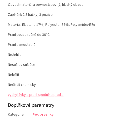
Obvod materiál a pevnost: pevný, hladký obvod
Zapínání: 2-3 háčky, 3 pozice
Materiál:
Elastane:17%, Polyester:38%, Polyamide:45%
Praní pouze ručně do 30°C
Praní samostatně
Nežehlit
Nesušit v sušičce
Nebělit
Nečistit chemicky
vychytávky a praní spodního prádla
Doplňkové parametry
Kategorie
:
Podprsenky