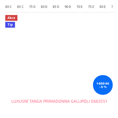
80 C
85 C
75 D
80 D
85 D
90 D
70 E
75 E
80 E
75 F
Akce
Tip
1 650 Kč
–6 %
LUXUSNÍ TANGA PRIMADONNA GALLIPOLI 0663551