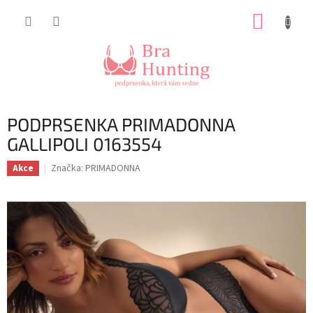
Přejít
NÁKUP
na
obsah
KOŠÍK
PODPRSENKA PRIMADONNA
GALLIPOLI 0163554
Značka:
PRIMADONNA
Akce