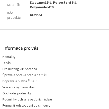
Elastane:17%, Polyester:38%,
Materiál
:
Polyamide:45%
Kód
0163554
produktu
:
Z
á
p
a
Informace pro vás
t
Kontakty
í
O nás
Bra Hunting VIP poradna
Úprava a oprava prádla na míru
Doprava a platba ČR a EU
Vrácení a výměna zboží
Obchodní podmínky
Podmínky ochrany osobních údajů
Formulář odstoupení od smlouvy