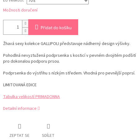
EU velikost
Možnosti doručení
Přidat do košíku
Žhavá sexy kolekce GALLIPOLI představuje nádherný design výšivky.
Pohodlná nevyztužená podprsenka s kosticí v pevném dvojitém podšití
pro dokonalou podporu prsou.
Podprsenka do výstřihu s nízkým středem. Vhodná pro pevnější poprsí.
LIMITOVANÁ EDICE
Tabulka velikostí PRIMADONNA
Detailní informace
ZEPTAT SE
SDÍLET