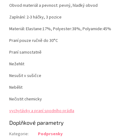
Obvod materiál a pevnost: pevný, hladký obvod
Zapínání: 2-3 háčky, 3 pozice
Materiál:
Elastane:17%, Polyester:38%, Polyamide:45%
Praní pouze ručně do 30°C
Praní samostatně
Nežehlit
Nesušit v sušičce
Nebělit
Nečistit chemicky
vychytávky a praní spodního prádla
Doplňkové parametry
Kategorie
:
Podprsenky