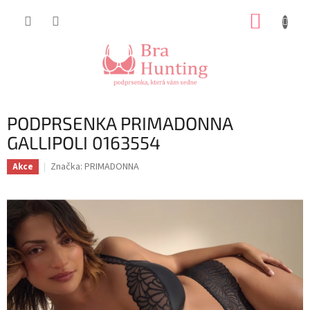
Přejít
NÁKUP
na
obsah
KOŠÍK
PODPRSENKA PRIMADONNA
GALLIPOLI 0163554
Značka:
PRIMADONNA
Akce