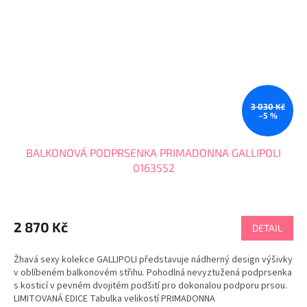
3 030 Kč
–5 %
BALKONOVÁ PODPRSENKA PRIMADONNA GALLIPOLI
0163552
2 870 Kč
DETAIL
Žhavá sexy kolekce GALLIPOLI představuje nádherný design výšivky
v oblíbeném balkonovém střihu. Pohodlná nevyztužená podprsenka
s kosticí v pevném dvojitém podšití pro dokonalou podporu prsou.
LIMITOVANÁ EDICE Tabulka velikostí PRIMADONNA