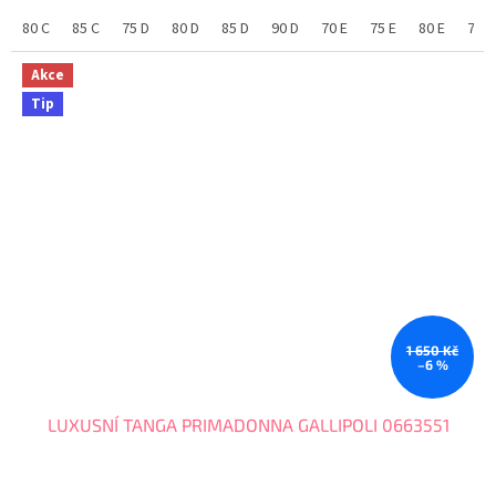
80 C
85 C
75 D
80 D
85 D
90 D
70 E
75 E
80 E
75 F
Akce
Tip
1 650 Kč
–6 %
LUXUSNÍ TANGA PRIMADONNA GALLIPOLI 0663551