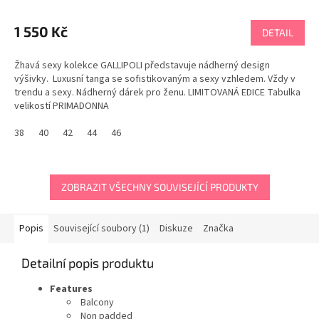
1 550 Kč
DETAIL
Žhavá sexy kolekce GALLIPOLI představuje nádherný design
výšivky. Luxusní tanga se sofistikovaným a sexy vzhledem. Vždy v
trendu a sexy. Nádherný dárek pro ženu. LIMITOVANÁ EDICE Tabulka
velikostí PRIMADONNA
38
40
42
44
46
ZOBRAZIT VŠECHNY SOUVISEJÍCÍ PRODUKTY
Popis
Související soubory (1)
Diskuze
Značka
Detailní popis produktu
Features
Balcony
Non padded