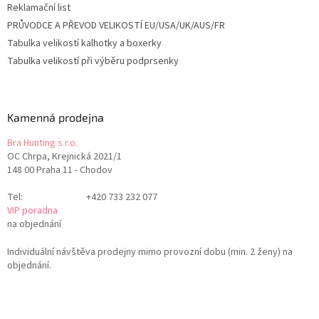
Reklamační list
PRŮVODCE A PŘEVOD VELIKOSTÍ EU/USA/UK/AUS/FR
Tabulka velikostí kalhotky a boxerky
Tabulka velikostí při výběru podprsenky
Kamenná prodejna
Bra Hunting s.r.o.
OC Chrpa, Krejnická 2021/1
148 00 Praha 11 - Chodov
Tel:
+420 733 232 077
VIP poradna
na objednání
Individuální návštěva prodejny mimo provozní dobu (min. 2 ženy) na
objednání.