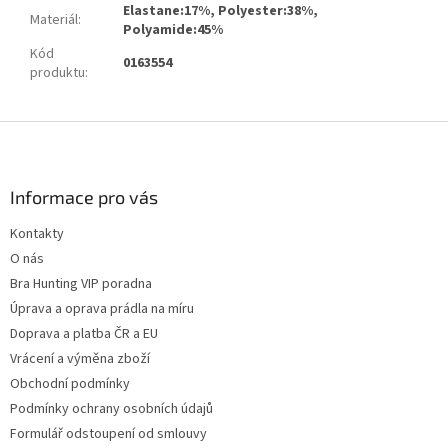
Elastane:17%, Polyester:38%,
Materiál
:
Polyamide:45%
Kód
0163554
produktu
:
Z
á
p
a
Informace pro vás
t
Kontakty
í
O nás
Bra Hunting VIP poradna
Úprava a oprava prádla na míru
Doprava a platba ČR a EU
Vrácení a výměna zboží
Obchodní podmínky
Podmínky ochrany osobních údajů
Formulář odstoupení od smlouvy