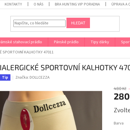
KONTAKTY
O NÁS
BRA HUNTING VIP PORADNA
ÚPRAVA A 
HLEDAT
Dámské stahovací prádlo
Pánské prádlo
Tipy dárky
Spor
É SPORTOVNÍ KALHOTKY 47011
IALERGICKÉ SPORTOVNÍ KALHOTKY 470
Značka:
DOLLCEZZA
Tip
480 Kč
280
Měrná
Zvolt
cena:
Barva