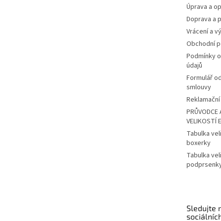
Úprava a op
Doprava a p
Vrácení a v
Obchodní 
Podmínky o
údajů
Formulář o
smlouvy
Reklamační 
PRŮVODCE 
VELIKOSTÍ 
Tabulka vel
boxerky
Tabulka vel
podprsenk
Sledujte 
sociálních