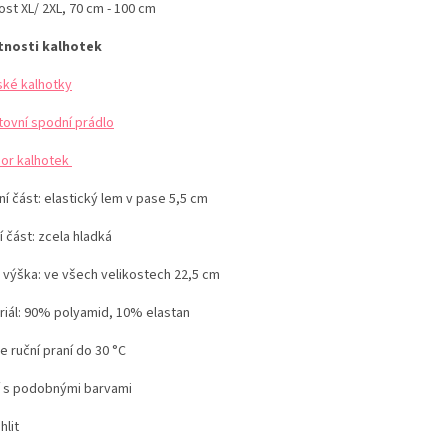
ost XL/ 2XL, 70 cm - 100 cm
tnosti kalhotek
ké kalhotky
tovní spodní prádlo
or kalhotek
í část: elastický lem v pase 5,5 cm
 část: zcela hladká
 výška: ve všech velikostech 22,5 cm
riál: 90% polyamid, 10% elastan
 ruční praní do 30 °C
í s podobnými barvami
hlit