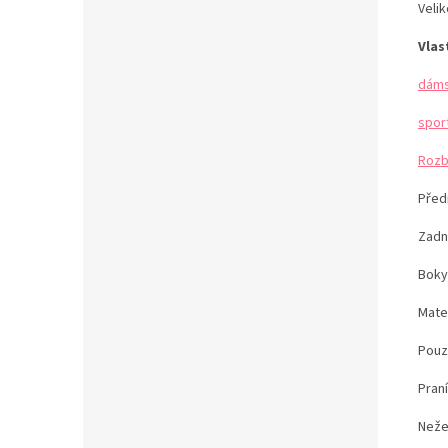
Velik
Vlas
dáms
spor
Rozb
Předn
Zadní
Boky
Mate
Pouze
Pran
Neže