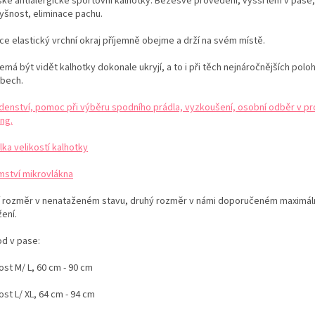
ké antialergické sportovní kalhotky. Bezešvé provedení, vyšší lem v pase,
yšnost, eliminace pachu.
ce elastický vrchní okraj příjemně obejme a drží na svém místě.
emá být vidět kalhotky dokonale ukryjí, a to i při těch nejnáročnějších polo
bech.
denství, pomoc při výběru spodního prádla, vyzkoušení, osobní odběr v pr
ng.
ka velikostí kalhotky
mství mikrovlákna
í rozměr v nenataženém stavu, druhý rozměr v námi doporučeném maximál
ení.
d v pase:
ost M/ L, 60 cm - 90 cm
ost L/ XL, 64 cm - 94 cm