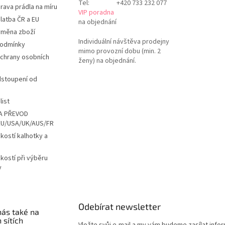
Tel:
+420 733 232 077
rava prádla na míru
VIP poradna
latba ČR a EU
na objednání
ýměna zboží
Individuální návštěva prodejny
podmínky
mimo provozní dobu (min. 2
chrany osobních
ženy) na objednání.
dstoupení od
list
A PŘEVOD
EU/USA/UK/AUS/FR
ikostí kalhotky a
ikostí při výběru
y
Odebírat newsletter
nás také na
 sítích
Vložte svůj e-mail a my vám budeme zasílat info