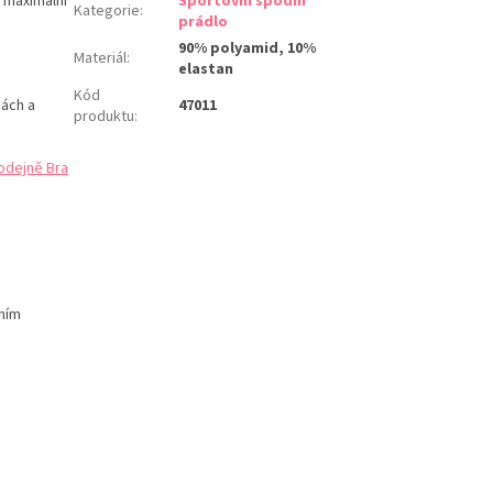
 maximální
Sportovní spodní
Kategorie
:
prádlo
90% polyamid, 10%
Materiál
:
elastan
Kód
hách a
47011
produktu
:
odejně Bra
ním