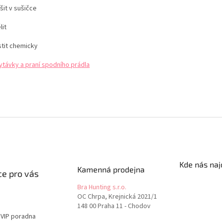
šit v sušičce
lit
stit chemicky
ytávky a praní spodního prádla
Kde nás naj
Kamenná prodejna
e pro vás
Bra Hunting s.r.o.
OC Chrpa, Krejnická 2021/1
148 00 Praha 11 - Chodov
 VIP poradna