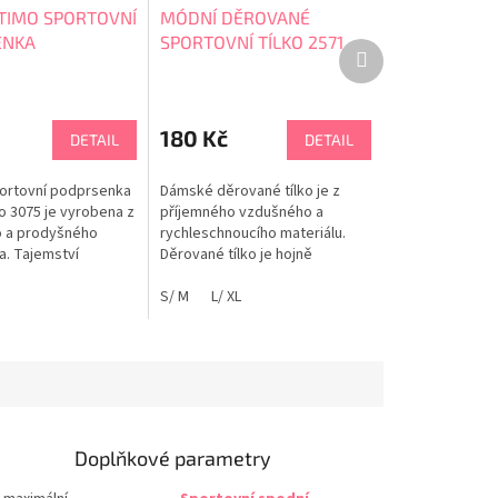
TIMO SPORTOVNÍ
MÓDNÍ DĚROVANÉ
ENKA
SPORTOVNÍ TÍLKO 2571
Další
ÁKNO 3075
produkt
180 Kč
DETAIL
DETAIL
ortovní podprsenka
Dámské děrované tílko je z
o 3075 je vyrobena z
příjemného vzdušného a
o a prodyšného
rychleschnoucího materiálu.
a. Tajemství
Děrované tílko je hojně
a Nepouští vlákna a
využíváno na sportovní a
žmolky, velmi
volnočasové aktivity. Skvěle se
S/ M
L/ XL
uché, vyžehlí se
hodí i na plavky.
ěle. Má výborné
ační schopnosti.
ateriál se plně
Vašemu tvaru...
Doplňkové parametry