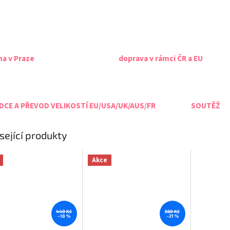
na v Praze
doprava v rámci ČR a EU
CE A PŘEVOD VELIKOSTÍ EU/USA/UK/AUS/FR
SOUTĚŽ
sející produkty
Akce
440 Kč
560 Kč
–18 %
–21 %