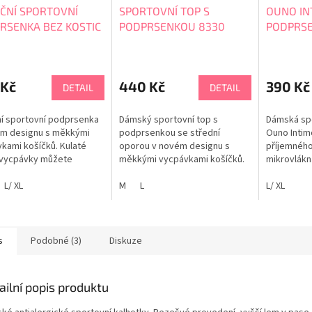
ČNÍ SPORTOVNÍ
SPORTOVNÍ TOP S
OUNO IN
RSENKA BEZ KOSTIC
PODPRSENKOU 8330
PODPRS
MIKROVL
 Kč
440 Kč
390 Kč
DETAIL
DETAIL
í sportovní podprsenka
Dámský sportovní top s
Dámská sp
ém designu s měkkými
podprsenkou se střední
Ouno Intim
kami košíčků. Kulaté
oporou v novém designu s
příjemnéh
 vycpávky můžete
měkkými vycpávkami košíčků.
mikrovlákn
t a opět vkládat.
Využijete na méně zátěžové
mikrovlákn
enku lze nosit i bez
L/ XL
sporty i k dennímu nošení.
M
L
nevytváří 
L/ XL
 vycpávek. Podprsenka
LIMITOVANÁ EDICE
rychle je s
ezešvé technologii tkaní z
přímo na t
ího materiálu, který
termoregul
í maximální odvod potu i
Elastický m
s
Podobné (3)
Diskuze
..
přizpůsobí 
ailní popis produktu