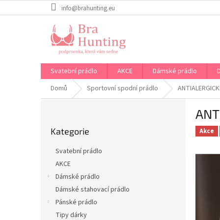
Přejít
info@brahunting.eu
na
obsah
Svatební prádlo
AKCE
Dámské prádlo
Domů
Sportovní spodní prádlo
ANTIALERGICK
P
ANT
o
Přeskočit
s
Kategorie
kategorie
Akce
t
r
Svatební prádlo
a
AKCE
n
Dámské prádlo
n
í
Dámské stahovací prádlo
p
Pánské prádlo
a
Tipy dárky