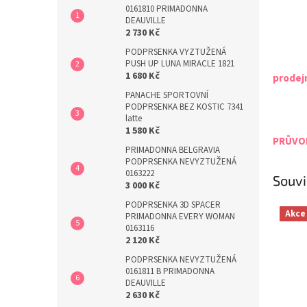
0161810 PRIMADONNA
DEAUVILLE
2 730 Kč
PODPRSENKA VYZTUŽENÁ
PUSH UP LUNA MIRACLE 1821
1 680 Kč
prodej
PANACHE SPORTOVNÍ
PODPRSENKA BEZ KOSTIC 7341
latte
1 580 Kč
PRŮVOD
PRIMADONNA BELGRAVIA
PODPRSENKA NEVYZTUŽENÁ
0163222
Souvi
3 000 Kč
PODPRSENKA 3D SPACER
Akce
PRIMADONNA EVERY WOMAN
0163116
2 120 Kč
PODPRSENKA NEVYZTUŽENÁ
0161811 B PRIMADONNA
DEAUVILLE
2 630 Kč