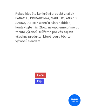
Pokud hledáte konkrétní produkt značek
PANACHE, PRIMADONNA, MARIE JO, ANDRES
SARDA, JULIMEX a není u nás v nabídce,
kontaktujte nás. Zboží nakupujeme přímo od
těchto výrobců. Můžeme pro Vás zajistit
všechny produkty, které jsou u těchto
výrobců skladem.
Akce
Tip
380 Kč
–52 %