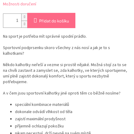
Možnosti doručení
Přidat do košíku
Na sport je potřeba mít správné spodní prádlo.
Sportovní podprsenku skoro všechny z nás nosí a jak je to s
kalhotkami?
Někdo kalhotky neřeší a vezme si prostě nějaké. Možná stojí za to se
na chvíli zastavit a zamyslet se, zda kalhotky, ve kterých sportujeme,
umí plně zajistit dokonalý komfort, který u sportu nezbytně
potřebujeme.
A v čem jsou sportovní kalhotky jiné oproti těm co běžně nosíme?
speciální kombinace materiálů
dokonale odvádí vlhkost od těla
zajistí maximální prodyšnost
příjemně ochlazují pokožku
nikam necestují, drží pevně na svém místě