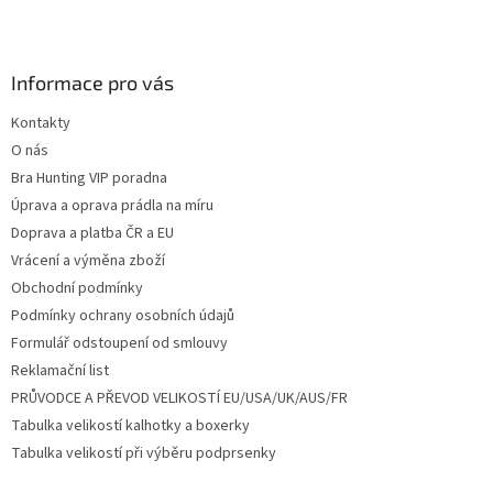
Z
á
p
a
Informace pro vás
t
Kontakty
í
O nás
Bra Hunting VIP poradna
Úprava a oprava prádla na míru
Doprava a platba ČR a EU
Vrácení a výměna zboží
Obchodní podmínky
Podmínky ochrany osobních údajů
Formulář odstoupení od smlouvy
Reklamační list
PRŮVODCE A PŘEVOD VELIKOSTÍ EU/USA/UK/AUS/FR
Tabulka velikostí kalhotky a boxerky
Tabulka velikostí při výběru podprsenky