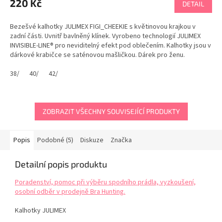
220 Kč
DETAIL
Bezešvé kalhotky JULIMEX FIGI_CHEEKIE s květinovou krajkou v
zadní části. Uvnitř bavlněný klínek. Vyrobeno technologií JULIMEX
INVISIBLE-LINE® pro neviditelný efekt pod oblečením. Kalhotky jsou v
dárkové krabičce se saténovou mašličkou. Dárek pro ženu.
Doporučujeme.
38/
40/
42/
ZOBRAZIT VŠECHNY SOUVISEJÍCÍ PRODUKTY
Popis
Podobné (5)
Diskuze
Značka
Detailní popis produktu
Poradenství, pomoc při výběru spodního prádla, vyzkoušení,
osobní odběr v prodejně Bra Hunting.
Kalhotky JULIMEX