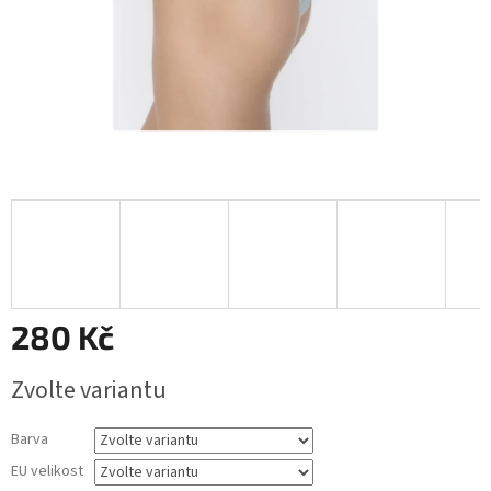
280 Kč
Měrná
Zvolte variantu
cena:
Barva
EU velikost