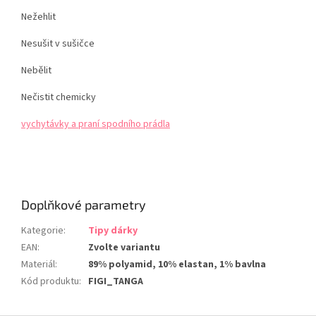
Nežehlit
Nesušit v sušičce
Nebělit
Nečistit chemicky
vychytávky a praní spodního prádla
Doplňkové parametry
Kategorie
:
Tipy dárky
EAN
:
Zvolte variantu
Materiál
:
89% polyamid, 10% elastan, 1% bavlna
Kód produktu
:
FIGI_TANGA