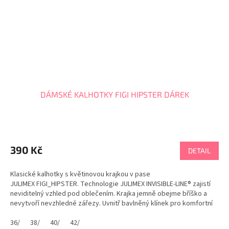
DÁMSKÉ KALHOTKY FIGI HIPSTER DÁREK
Průměrné
hodnocení
produktu
390 Kč
DETAIL
je
5,0
Klasické kalhotky s květinovou krajkou v pase
z
JULIMEX FIGI_HIPSTER. Technologie JULIMEX INVISIBLE-LINE® zajistí
5
neviditelný vzhled pod oblečením. Krajka jemně obejme bříško a
hvězdiček.
nevytvoří nevzhledné zářezy. Uvnitř bavlněný klínek pro komfortní
pocit při celodenním nošení. Dámské romantické a...
36/
38/
40/
42/