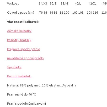
Velikost
34/XS
36/S
38/M
40/L
42/XL
44/
Obvod v pase (cm)
76-84
84-92
92-100
100-108
108-116
116
Vlastnosti kalhotek
dámské kalhotky
kalhotky brazilky
krajkové spodní prádlo
neviditelné spodní prádlo
tipy dárky
Rozbor kalhotek
Materiál: 89% polyamid, 10% elastan, 1% bavlna
Praní ručně do 40 °C
Praní s podobnými barvami