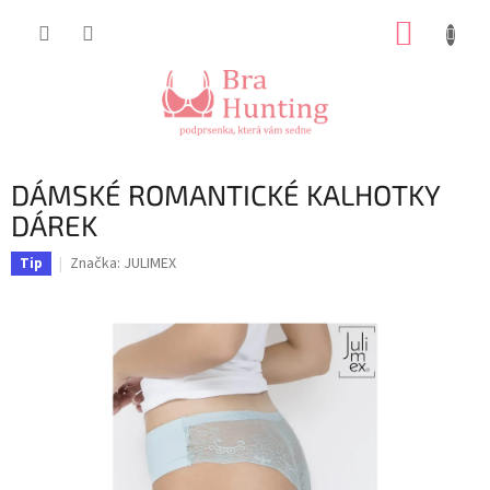
Přejít
NÁKUP
na
obsah
KOŠÍK
DÁMSKÉ ROMANTICKÉ KALHOTKY
DÁREK
Značka:
JULIMEX
Tip