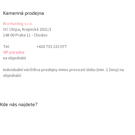
Kamenná prodejna
Bra Hunting s.r.o.
OC Chrpa, Krejnická 2021/1
148 00 Praha 11 - Chodov
Tel:
+420 733 232 077
VIP poradna
na objednání
Individuální návštěva prodejny mimo provozní dobu (min. 2 ženy) na
objednání.
Kde nás najdete?