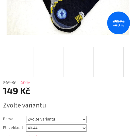
249 Kč
–40 %
249 Kč
–40 %
149 Kč
Měrná
Zvolte variantu
cena:
Barva
EU velikost