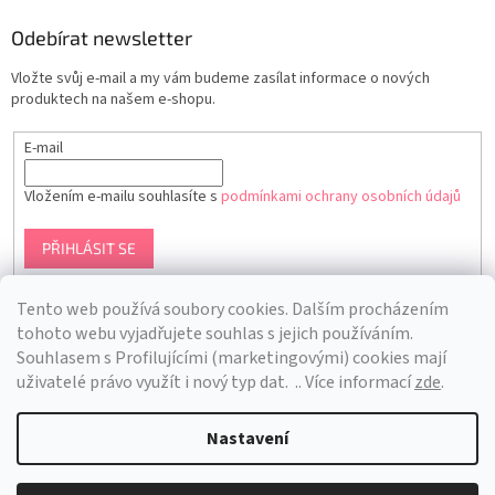
Odebírat newsletter
Vložte svůj e-mail a my vám budeme zasílat informace o nových
produktech na našem e-shopu.
E-mail
Vložením e-mailu souhlasíte s
podmínkami ochrany osobních údajů
PŘIHLÁSIT SE
Tento web používá soubory cookies. Dalším procházením
tohoto webu vyjadřujete souhlas s jejich používáním.
S
ouhlasem s Profilujícími (marketingovými) cookies mají
uživatelé právo využít i nový typ dat.
.. Více informací
zde
.
Nastavení
Vytvořil Shoptet