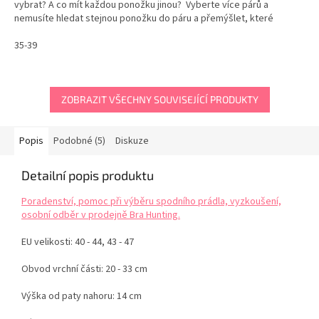
vybrat? A co mít každou ponožku jinou? Vyberte více párů a
hvězdiček.
nemusíte hledat stejnou ponožku do páru a přemýšlet, které
ponožky si dnes obléknout. Pojďte se...
35-39
ZOBRAZIT VŠECHNY SOUVISEJÍCÍ PRODUKTY
Popis
Podobné (5)
Diskuze
Detailní popis produktu
Poradenství, pomoc při výběru spodního prádla, vyzkoušení,
osobní odběr v prodejně Bra Hunting.
EU velikosti: 40 - 44, 43 - 47
Obvod vrchní části: 20 - 33 cm
Výška od paty nahoru: 14 cm