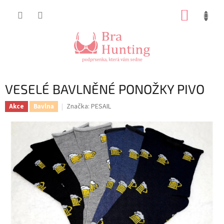
Přejít
NÁKUP
na
obsah
KOŠÍK
VESELÉ BAVLNĚNÉ PONOŽKY PIVO
Značka:
PESAIL
Akce
Bavlna