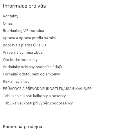
a
Informace pro vás
t
Kontakty
í
O nás
Bra Hunting VIP poradna
Úprava a oprava prádla na míru
Doprava a platba ČR a EU
Vrácení a výměna zboží
Obchodní podmínky
Podmínky ochrany osobních údajů
Formulář odstoupení od smlouvy
Reklamační list
PRŮVODCE A PŘEVOD VELIKOSTÍ EU/USA/UK/AUS/FR
Tabulka velikostí kalhotky a boxerky
Tabulka velikostí při výběru podprsenky
Kamenná prodejna