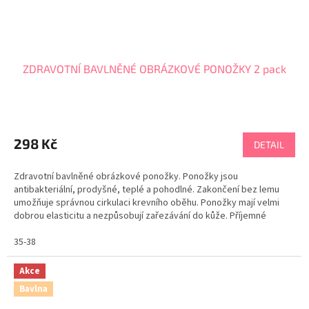
ZDRAVOTNÍ BAVLNĚNÉ OBRÁZKOVÉ PONOŽKY 2 pack
298 Kč
DETAIL
Zdravotní bavlněné obrázkové ponožky. Ponožky jsou
antibakteriální, prodyšné, teplé a pohodlné. Zakončení bez lemu
umožňuje správnou cirkulaci krevního oběhu. Ponožky mají velmi
dobrou elasticitu a nezpůsobují zařezávání do kůže. Příjemné
veselé ponožky jsou praktickým dárkem pro muže i ženu....
35-38
Akce
Bavlna