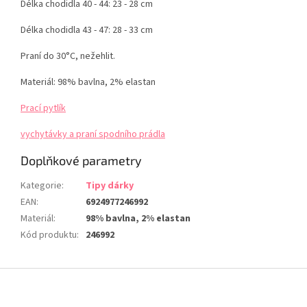
Délka chodidla 40 - 44: 23 - 28 cm
Délka chodidla 43 - 47: 28 - 33 cm
Praní do 30°C, nežehlit.
Materiál: 98% bavlna, 2% elastan
Prací pytlík
vychytávky a praní spodního prádla
Doplňkové parametry
Kategorie
:
Tipy dárky
EAN
:
6924977246992
Materiál
:
98% bavlna, 2% elastan
Kód produktu
:
246992
Z
á
p