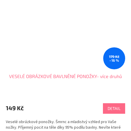
179 Kč
–16 %
VESELÉ OBRÁZKOVÉ BAVLNĚNÉ PONOŽKY- více druhů
Průměrné
hodnocení
produktu
149 Kč
DETAIL
je
5,0
Veselé obrázkové ponožky. Šmrnc a mladistvý vzhled pro Vaše
z
nožky. Příjemný pocit na těle díky 95% podílu bavlny. Nevíte které
5