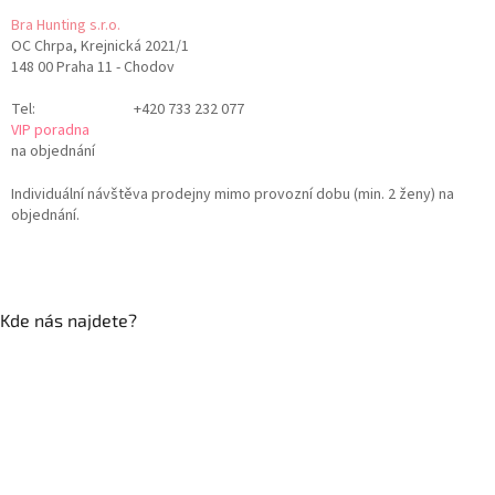
Bra Hunting s.r.o.
OC Chrpa, Krejnická 2021/1
148 00 Praha 11 - Chodov
Tel:
+420 733 232 077
VIP poradna
na objednání
Individuální návštěva prodejny mimo provozní dobu (min. 2 ženy) na
objednání.
Kde nás najdete?