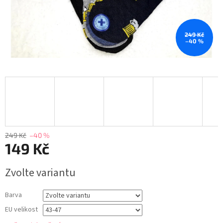
249 Kč
–40 %
249 Kč
–40 %
149 Kč
Měrná
Zvolte variantu
cena:
Barva
EU velikost