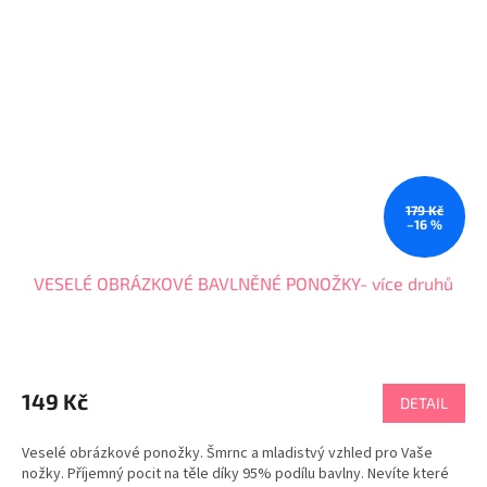
179 Kč
–16 %
VESELÉ OBRÁZKOVÉ BAVLNĚNÉ PONOŽKY- více druhů
Průměrné
hodnocení
produktu
149 Kč
DETAIL
je
5,0
Veselé obrázkové ponožky. Šmrnc a mladistvý vzhled pro Vaše
z
nožky. Příjemný pocit na těle díky 95% podílu bavlny. Nevíte které
5