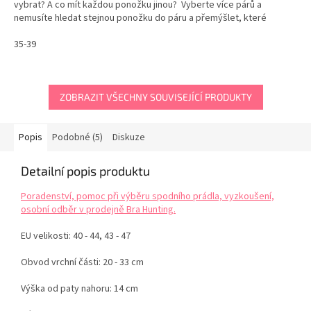
vybrat? A co mít každou ponožku jinou? Vyberte více párů a
hvězdiček.
nemusíte hledat stejnou ponožku do páru a přemýšlet, které
ponožky si dnes obléknout. Pojďte se...
35-39
ZOBRAZIT VŠECHNY SOUVISEJÍCÍ PRODUKTY
Popis
Podobné (5)
Diskuze
Detailní popis produktu
Poradenství, pomoc při výběru spodního prádla, vyzkoušení,
osobní odběr v prodejně Bra Hunting.
EU velikosti: 40 - 44, 43 - 47
Obvod vrchní části: 20 - 33 cm
Výška od paty nahoru: 14 cm