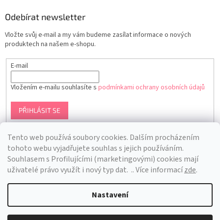
Odebírat newsletter
Vložte svůj e-mail a my vám budeme zasílat informace o nových
produktech na našem e-shopu.
E-mail
Vložením e-mailu souhlasíte s
podmínkami ochrany osobních údajů
PŘIHLÁSIT SE
Tento web používá soubory cookies. Dalším procházením
tohoto webu vyjadřujete souhlas s jejich používáním.
S
ouhlasem s Profilujícími (marketingovými) cookies mají
uživatelé právo využít i nový typ dat.
.. Více informací
zde
.
Nastavení
Vytvořil Shoptet