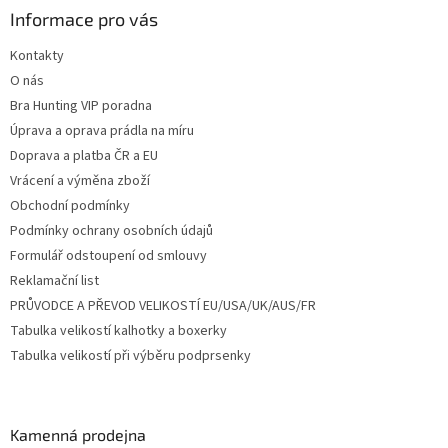
a
Informace pro vás
t
Kontakty
í
O nás
Bra Hunting VIP poradna
Úprava a oprava prádla na míru
Doprava a platba ČR a EU
Vrácení a výměna zboží
Obchodní podmínky
Podmínky ochrany osobních údajů
Formulář odstoupení od smlouvy
Reklamační list
PRŮVODCE A PŘEVOD VELIKOSTÍ EU/USA/UK/AUS/FR
Tabulka velikostí kalhotky a boxerky
Tabulka velikostí při výběru podprsenky
Kamenná prodejna