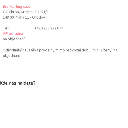
Bra Hunting s.r.o.
OC Chrpa, Krejnická 2021/1
148 00 Praha 11 - Chodov
Tel:
+420 733 232 077
VIP poradna
na objednání
Individuální návštěva prodejny mimo provozní dobu (min. 2 ženy) na
objednání.
Kde nás najdete?