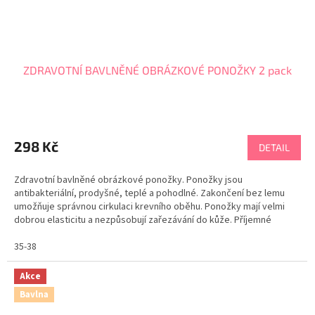
ZDRAVOTNÍ BAVLNĚNÉ OBRÁZKOVÉ PONOŽKY 2 pack
298 Kč
DETAIL
Zdravotní bavlněné obrázkové ponožky. Ponožky jsou
antibakteriální, prodyšné, teplé a pohodlné. Zakončení bez lemu
umožňuje správnou cirkulaci krevního oběhu. Ponožky mají velmi
dobrou elasticitu a nezpůsobují zařezávání do kůže. Příjemné
veselé ponožky jsou praktickým dárkem pro muže i ženu....
35-38
Akce
Bavlna