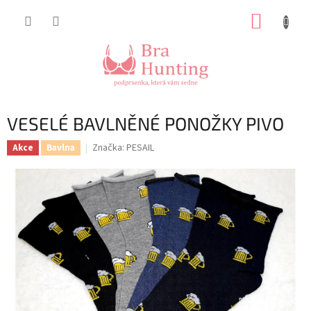
Přejít
NÁKUP
na
obsah
KOŠÍK
VESELÉ BAVLNĚNÉ PONOŽKY PIVO
Značka:
PESAIL
Akce
Bavlna