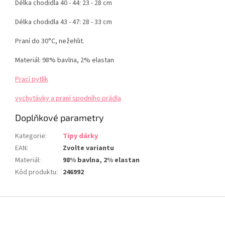
Délka chodidla 40 - 44: 23 - 28 cm
Délka chodidla 43 - 47: 28 - 33 cm
Praní do 30°C, nežehlit.
Materiál: 98% bavlna, 2% elastan
Prací pytlík
vychytávky a praní spodního prádla
Doplňkové parametry
Kategorie
:
Tipy dárky
EAN
:
Zvolte variantu
Materiál
:
98% bavlna, 2% elastan
Kód produktu
:
246992
Z
á
p