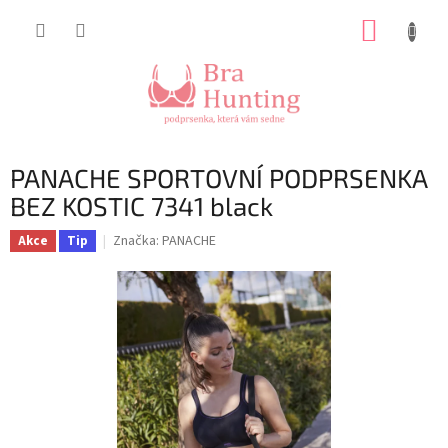
Přejít
NÁKUP
na
obsah
KOŠÍK
PANACHE SPORTOVNÍ PODPRSENKA
BEZ KOSTIC 7341 black
Značka:
PANACHE
Akce
Tip