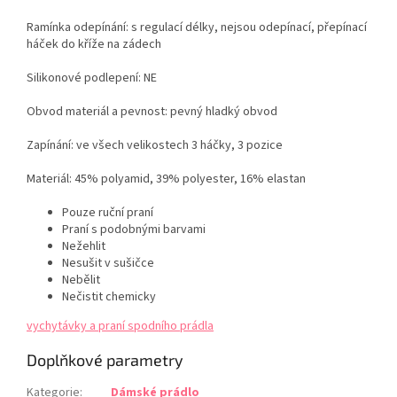
Ramínka odepínání: s regulací délky, nejsou odepínací, přepínací
háček do kříže na zádech
Silikonové podlepení: NE
Obvod materiál a pevnost: pevný hladký obvod
Zapínání: ve všech velikostech 3 háčky, 3 pozice
Materiál: 45% polyamid, 39% polyester, 16% elastan
Pouze ruční praní
Praní s podobnými barvami
Nežehlit
Nesušit v sušičce
Nebělit
Nečistit chemicky
vychytávky a praní spodního prádla
Doplňkové parametry
Kategorie
:
Dámské prádlo