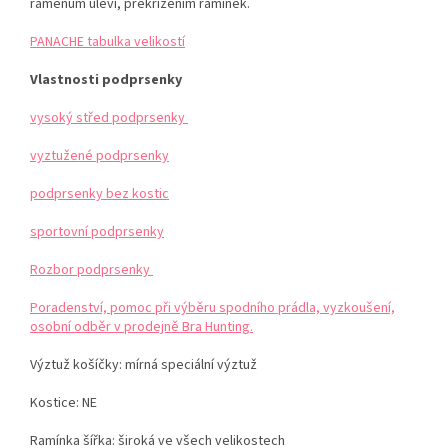
ramenům uleví, překřížením ramínek.
PANACHE tabulka velikostí
Vlastnosti podprsenky
vysoký střed podprsenky
vyztužené podprsenky
podprsenky bez kostic
sportovní podprsenky
Rozbor podprsenky
Poradenství, pomoc při výběru spodního prádla, vyzkoušení,
osobní odběr v prodejně Bra Hunting.
Výztuž košíčky: mírná speciální výztuž
Kostice: NE
Ramínka šířka: široká ve všech velikostech