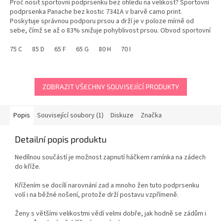
Proč nosit sportovní podprsenku bez ohledu na velikost? Sportovní
podprsenka Panache bez kostic 7341A v barvě camo print.
Poskytuje správnou podporu prsou a drží je v poloze mírně od
sebe, čímž se až o 83% snižuje pohyblivost prsou. Obvod sportovní
podprsenky je velmi pevný, aby...
75 C
85 D
65 F
65 G
80 H
70 I
ZOBRAZIT VŠECHNY SOUVISEJÍCÍ PRODUKTY
Popis
Související soubory (1)
Diskuze
Značka
Detailní popis produktu
Nedílnou součástí je možnost zapnutí háčkem ramínka na zádech
do kříže.
Křížením se docílí narovnání zad a mnoho žen tuto podprsenku
volí i na běžné nošení, protože drží postavu vzpřímeně.
Ženy s většími velikostmi vědí velmi dobře, jak hodně se zádům i