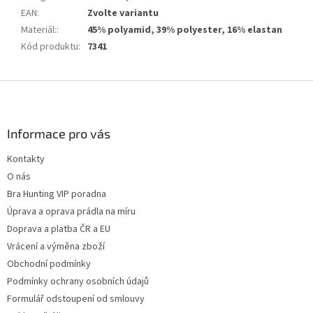
EAN
:
Zvolte variantu
Materiál:
:
45% polyamid, 39% polyester, 16% elastan
Kód produktu
:
7341
Z
á
p
a
Informace pro vás
t
Kontakty
í
O nás
Bra Hunting VIP poradna
Úprava a oprava prádla na míru
Doprava a platba ČR a EU
Vrácení a výměna zboží
Obchodní podmínky
Podmínky ochrany osobních údajů
Formulář odstoupení od smlouvy