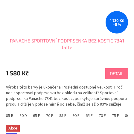
1 720 Kč
–8 %
PANACHE SPORTOVNÍ PODPRSENKA BEZ KOSTIC 7341
latte
Průměrné
hodnocení
produktu
1 580 Kč
DETAIL
je
4,8
Výroba této barvy je ukončena. Poslední dostupné velikosti. Proč
z
nosit sportovní podprsenku bez ohledu na velikost? Sportovní
5
podprsenka Panache 7341 bez kostic, poskytuje správnou podporu
hvězdiček.
prsou a drží je v poloze mírně od sebe, čímž se až o 83% snižuje
pohyblivost prsou. Široká podložená...
85 B
80 D
65 E
70 E
85 E
90 E
65 F
70 F
75 F
80 F
Akce