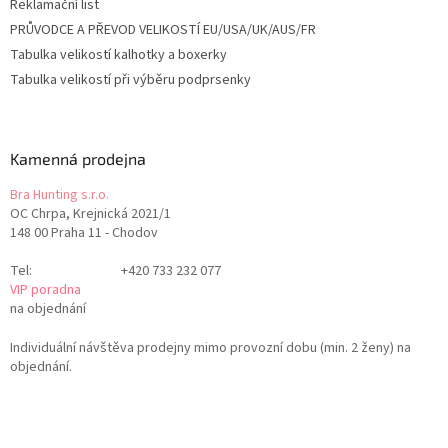
Reklamační list
PRŮVODCE A PŘEVOD VELIKOSTÍ EU/USA/UK/AUS/FR
Tabulka velikostí kalhotky a boxerky
Tabulka velikostí při výběru podprsenky
Kamenná prodejna
Bra Hunting s.r.o.
OC Chrpa, Krejnická 2021/1
148 00 Praha 11 - Chodov
Tel:
+420 733 232 077
VIP poradna
na objednání
Individuální návštěva prodejny mimo provozní dobu (min. 2 ženy) na
objednání.