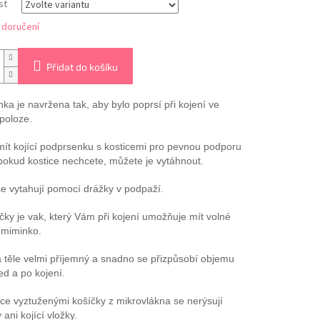
st
 doručení
Přidat do košíku
ka je navržena tak, aby bylo poprsí při kojení ve
poloze.
ít kojící podprsenku s kosticemi pro pevnou podporu
pokud kostice nechcete, můžete je vytáhnout.
se vytahují pomocí drážky v podpaží.
čky je vak, který Vám při kojení umožňuje mít volné
 miminko.
a těle velmi příjemný a snadno se přizpůsobí objemu
ed a po kojení.
e vyztuženými košíčky z mikrovlákna se nerýsují
ani kojící vložky.