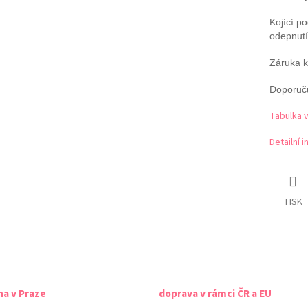
Kojící p
odepnutí
Záruka kv
Doporuč
Tabulka 
Detailní 
TISK
na v Praze
doprava v rámci ČR a EU