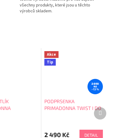
všechny produkty, které jsou u těchto
výrobců skladem.
Akce
Tip
2 890
Kč
–13 %
TLÍK
PODPRSENKA
ONNA
PRIMADONNA TWIST I DO
Další
0241608/0241609
produkt
2 490 Kč
DETAIL