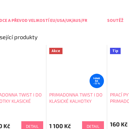
CE A PŘEVOD VELIKOSTÍ EU/USA/UK/AUS/FR
SOUTĚŽ
sející produkty
Akce
Tip
1 240
Kč
–11 %
ADONNA TWIST I DO
PRIMADONNA TWIST I DO
PRACÍ PY
OTKY KLASICKÉ
KLASICKÉ KALHOTKY
PRIMAD
Í 0541601
0541600
Průměrné
hodnocení
160 Kč
produktu
0 Kč
1 100 Kč
DETAIL
DETAIL