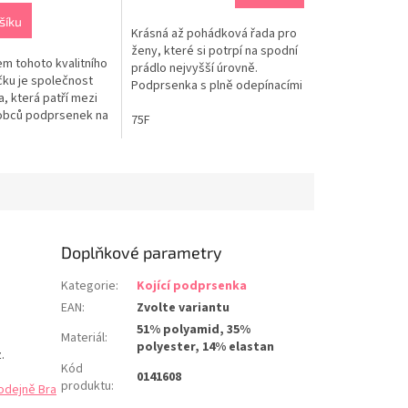
šíku
Krásná až pohádková řada pro
ženy, které si potrpí na spodní
m tohoto kvalitního
prádlo nejvyšší úrovně.
čku je společnost
Podprsenka s plně odepínacími
, která patří mezi
ramínky 0241608/0241609 PrimaDonna
obců podprsenek na
Twist I Do. Pěnové měkké
75F
a myslí i na to, že
košíčky bez přidané výztuže
 potřebujeme prát.
jsou ve spodní části lemovány
emného prádla,
krajkou se stylem
odprsenek v pračce,
devadesátých let. Saténová
eme použít vždy
ozdoba...
aní. Při praní bez
Doplňkové parametry
Kategorie
:
Kojící podprsenka
EAN
:
Zvolte variantu
51% polyamid, 35%
Materiál
:
polyester, 14% elastan
.
Kód
0141608
produktu
:
odejně Bra