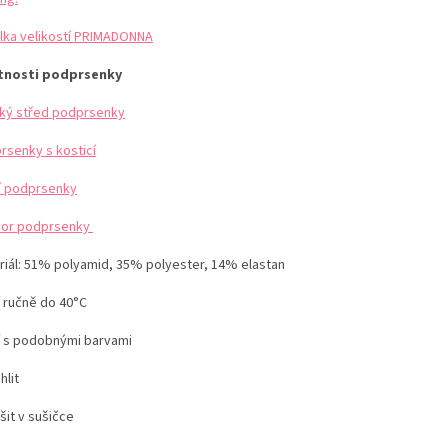
lka velikostí PRIMADONNA
tnosti podprsenky
ký střed podprsenky
rsenky s kosticí
cí podprsenky
or podprsenky
iál:
51% polyamid, 35% polyester, 14% elastan
í ručně do 40°C
í s podobnými barvami
hlit
šit v sušičce