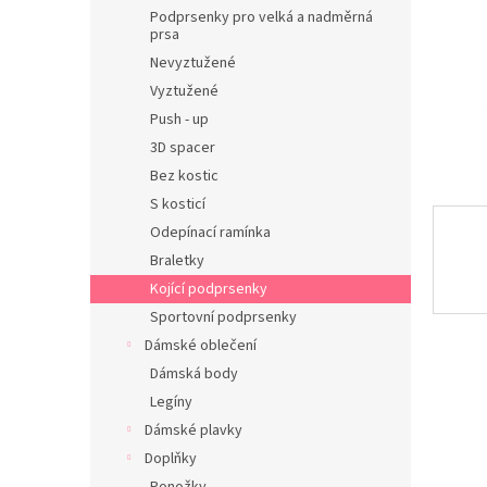
n
Podprsenky pro velká a nadměrná
e
prsa
l
Nevyztužené
Vyztužené
Push - up
3D spacer
Bez kostic
S kosticí
Odepínací ramínka
Braletky
Kojící podprsenky
Sportovní podprsenky
Dámské oblečení
Dámská body
Legíny
Dámské plavky
Doplňky