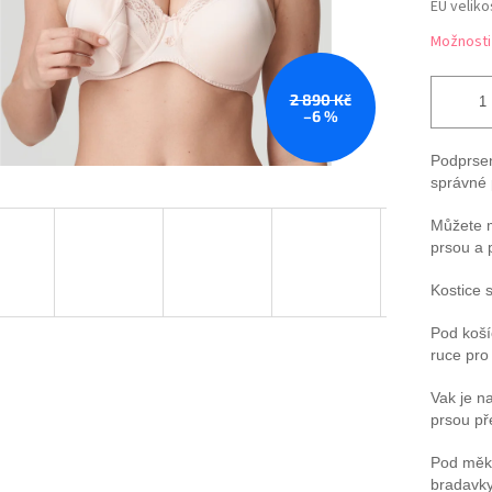
EU veliko
Možnosti
2 890 Kč
–6 %
Podprsen
správné 
Můžete m
prsou a 
Kostice 
Pod koší
ruce pro
Vak je n
prsou př
Pod měkc
bradavky 