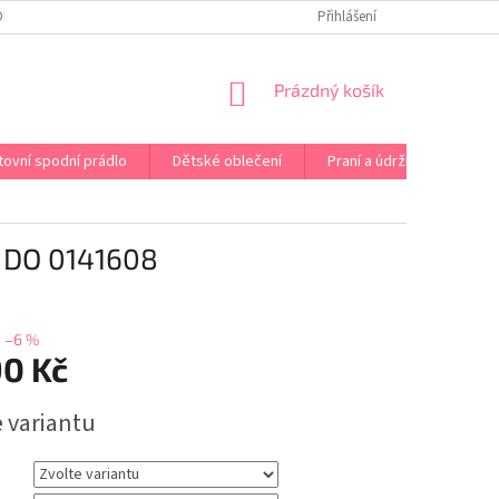
OPRAVA PRÁDLA NA MÍRU
DOPRAVA A PLATBA ČR A EU
Přihlášení
VRÁCENÍ A V
NÁKUPNÍ
Prázdný košík
KOŠÍK
tovní spodní prádlo
Dětské oblečení
Praní a údržba
Kont
 DO 0141608
–6 %
90 Kč
e variantu