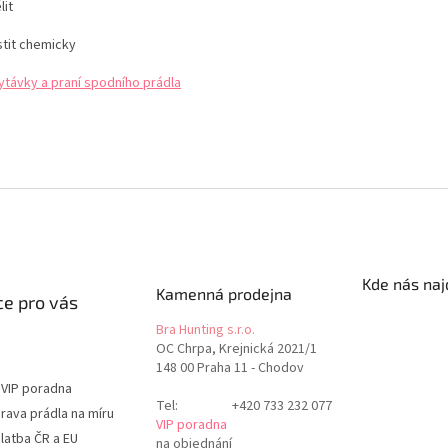
lit
stit chemicky
ytávky a praní spodního prádla
Kde nás naj
Kamenná prodejna
e pro vás
Bra Hunting s.r.o.
OC Chrpa, Krejnická 2021/1
148 00 Praha 11 - Chodov
 VIP poradna
Tel:
+420 733 232 077
rava prádla na míru
VIP poradna
latba ČR a EU
na objednání