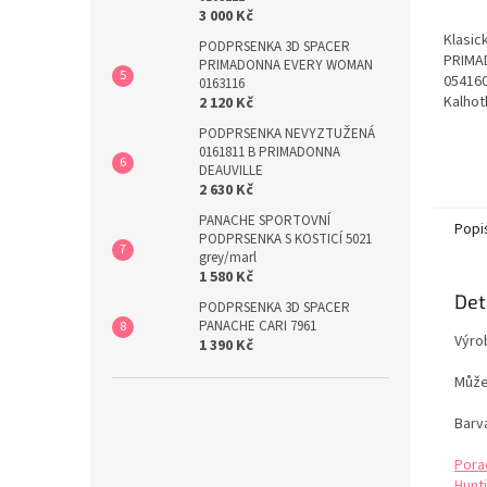
3 000 Kč
Klasic
PODPRSENKA 3D SPACER
PRIMA
PRIMADONNA EVERY WOMAN
054160
0163116
Kalhot
2 120 Kč
tkanin
PODPRSENKA NEVYZTUŽENÁ
léty, 
0161811 B PRIMADONNA
částec
DEAUVILLE
zadní 
2 630 Kč
drobné
PANACHE SPORTOVNÍ
elegan
Popi
PODPRSENKA S KOSTICÍ 5021
působí 
grey/marl
1 580 Kč
Det
PODPRSENKA 3D SPACER
PANACHE CARI 7961
Výro
1 390 Kč
Může 
Barva
Pora
Hunti