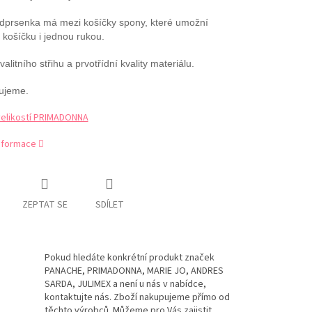
odprsenka má mezi košíčky spony, které umožní
 košíčku i jednou rukou.
alitního střihu a prvotřídní kvality materiálu.
ujeme.
velikostí PRIMADONNA
informace
ZEPTAT SE
SDÍLET
Pokud hledáte konkrétní produkt značek
PANACHE, PRIMADONNA, MARIE JO, ANDRES
SARDA, JULIMEX a není u nás v nabídce,
kontaktujte nás. Zboží nakupujeme přímo od
těchto výrobců. Můžeme pro Vás zajistit