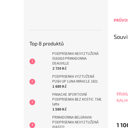
PRŮVOD
Souvi
Top 8 produktů
PODPRSENKA NEVYZTUŽENÁ
0161810 PRIMADONNA
DEAUVILLE
2 730 Kč
PODPRSENKA VYZTUŽENÁ
PUSH UP LUNA MIRACLE 1821
1 680 Kč
PRIM
PANACHE SPORTOVNÍ
PODPRSENKA BEZ KOSTIC 7341
KALH
latte
VYŠŠ
1 580 Kč
PRIMADONNA BELGRAVIA
PODPRSENKA NEVYZTUŽENÁ
1 10
0163222