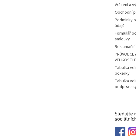
Vrácení a v
Obchodní 
Podmínky o
údajů
Formulář o
smlouvy
Reklamační 
PRŮVODCE 
VELIKOSTÍ 
Tabulka vel
boxerky
Tabulka vel
podprsenk
Sledujte 
sociálních