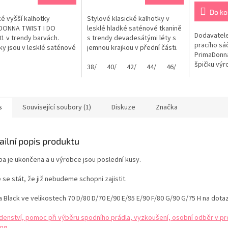
je
5,0
Do ko
ké vyšší kalhotky
Stylové klasické kalhotky v
z
DONNA TWIST I DO
lesklé hladké saténové tkanině
5
Dodavatele
1 v trendy barvách.
s trendy devadesátými léty s
hvězdiček.
pracího sá
ky jsou v lesklé saténové
jemnou krajkou v přední části.
PrimaDonna
ě s trendy devadesátými
Zakončení nohaviček je
špičku výr
krajkou na bočních
tvořeno plochými pod
38/
40/
42/
44/
46/
48/
velká prsa 
h a klínkem krajky v
oblečením neviditelnými švy.
podprsenky
části. Vyšší pas uschová
PrimaDonna je fit, kvalita a
Při praní j
 nedokonalosti a
nádherný design. Tabulka
zejména p
tní krajka na bocích
velikostí PRIMADONNA
s
Související soubory (1)
Diskuze
Značka
doporučuj
zeštíhlujícím...
sáček na pr
sáčku se...
ailní popis produktu
ba je ukončena a u výrobce jsou poslední kusy.
se stát, že již nebudeme schopni zajistit.
 Black ve velikostech 70 D/80 D/70 E/90 E/95 E/90 F/80 G/90 G/75 H na dotaz
denství, pomoc při výběru spodního prádla, vyzkoušení, osobní odběr v pr
ng.