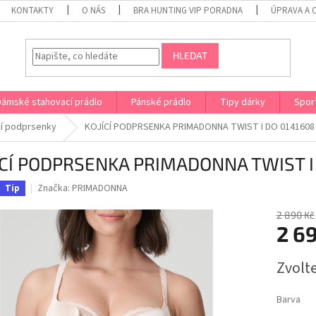
KONTAKTY
O NÁS
BRA HUNTING VIP PORADNA
ÚPRAVA A 
HLEDAT
Dámské stahovací prádlo
Pánské prádlo
Tipy dárky
Spor
cí podprsenky
KOJÍCÍ PODPRSENKA PRIMADONNA TWIST I DO 0141608
ÍCÍ PODPRSENKA PRIMADONNA TWIST I
Značka:
PRIMADONNA
Tip
2 890 Kč
2 6
Měrná
Zvolt
cena:
Barva