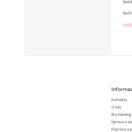
Nebě
Neči
vych
Z
á
p
a
t
Informac
í
Kontakty
O nás
Bra Hunting
Úprava a op
Doprava a p