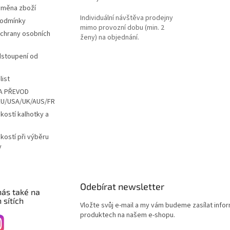
ýměna zboží
Individuální návštěva prodejny
podmínky
mimo provozní dobu (min. 2
chrany osobních
ženy) na objednání.
dstoupení od
list
A PŘEVOD
EU/USA/UK/AUS/FR
ikostí kalhotky a
ikostí při výběru
y
Odebírat newsletter
nás také na
 sítích
Vložte svůj e-mail a my vám budeme zasílat info
produktech na našem e-shopu.