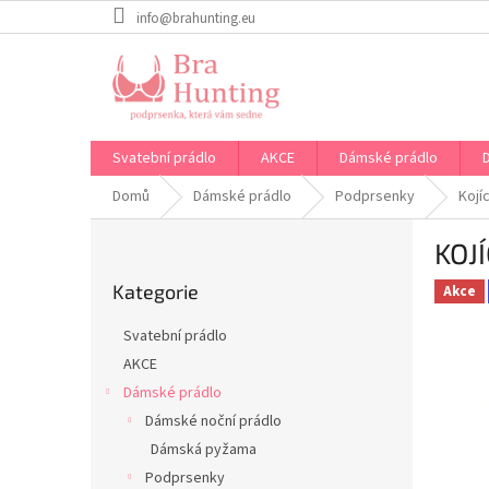
Přejít
info@brahunting.eu
na
obsah
Svatební prádlo
AKCE
Dámské prádlo
Domů
Dámské prádlo
Podprsenky
Kojí
P
KOJ
o
Přeskočit
s
Kategorie
kategorie
Akce
t
r
Svatební prádlo
a
AKCE
n
Dámské prádlo
n
í
Dámské noční prádlo
p
Dámská pyžama
a
Podprsenky