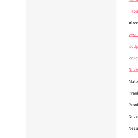
Tabu
Vlas
vyso
podp
kojí
Rozb
Mater
Pran
Pran
Neže
Nesu