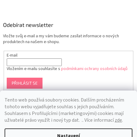
Odebírat newsletter
Vložte svůj e-mail a my vám budeme zasílat informace o nových
produktech na našem e-shopu.
E-mail
Vložením e-mailu souhlasíte s
podmínkami ochrany osobních údajů
PŘIHLÁSIT SE
Tento web používá soubory cookies. Dalším procházením
tohoto webu vyjadřujete souhlas s jejich používáním.
S
ouhlasem s Profilujícími (marketingovými) cookies mají
uživatelé právo využít i nový typ dat.
.. Více informací
zde
.
Nastavení