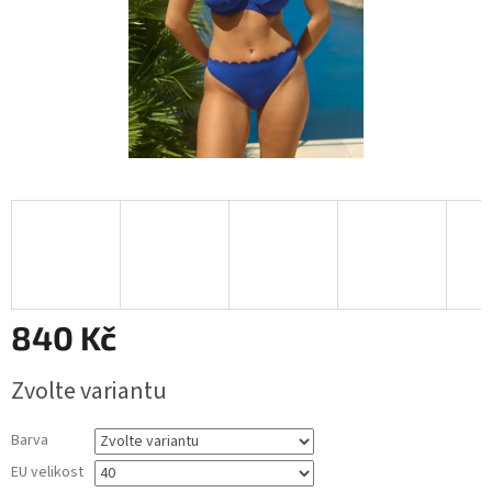
840 Kč
Měrná
Zvolte variantu
cena:
Barva
EU velikost