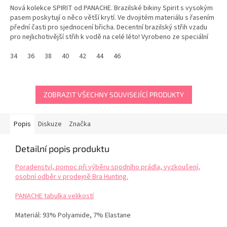
Nová kolekce SPIRIT od PANACHE. Brazilské bikiny Spirit s vysokým
pasem poskytují o něco větší krytí. Ve dvojitém materiálu s řasením
přední časti pro sjednocení břicha. Decentní brazilský střih vzadu
pro nejlichotivější střih k vodě na celé léto! Vyrobeno ze speciální
luxusní texturované...
34
36
38
40
42
44
46
ZOBRAZIT VŠECHNY SOUVISEJÍCÍ PRODUKTY
Popis
Diskuze
Značka
Detailní popis produktu
Poradenství, pomoc při výběru spodního prádla, vyzkoušení,
osobní odběr v prodejně Bra Hunting.
PANACHE tabulka velikostí
Materiál:
93% Polyamide, 7% Elastane