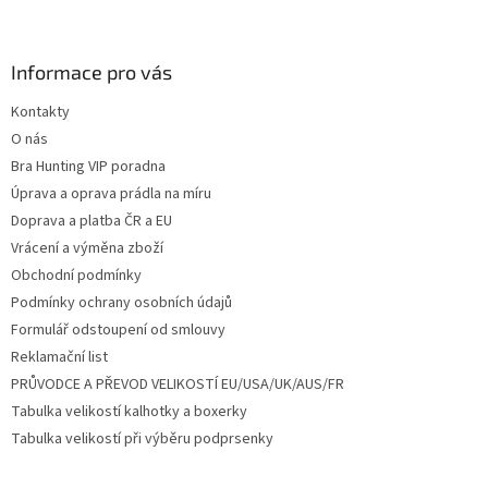
Z
á
p
a
Informace pro vás
t
Kontakty
í
O nás
Bra Hunting VIP poradna
Úprava a oprava prádla na míru
Doprava a platba ČR a EU
Vrácení a výměna zboží
Obchodní podmínky
Podmínky ochrany osobních údajů
Formulář odstoupení od smlouvy
Reklamační list
PRŮVODCE A PŘEVOD VELIKOSTÍ EU/USA/UK/AUS/FR
Tabulka velikostí kalhotky a boxerky
Tabulka velikostí při výběru podprsenky