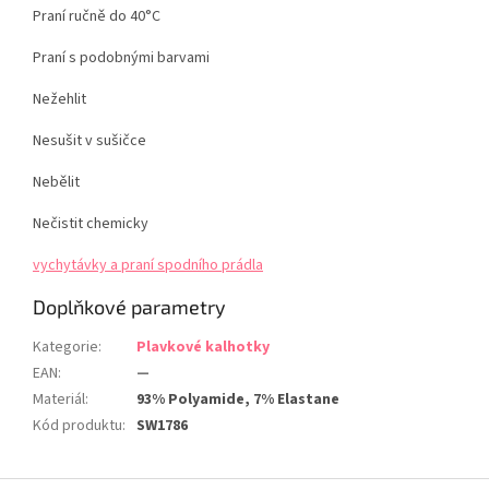
Praní ručně do 40°C
Praní s podobnými barvami
Nežehlit
Nesušit v sušičce
Nebělit
Nečistit chemicky
vychytávky a praní spodního prádla
Doplňkové parametry
Kategorie
:
Plavkové kalhotky
EAN
:
—
Materiál
:
93% Polyamide, 7% Elastane
Kód produktu
:
SW1786