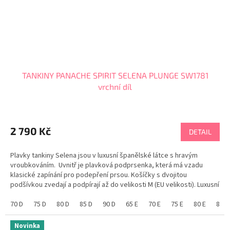
TANKINY PANACHE SPIRIT SELENA PLUNGE SW1781
vrchní díl
2 790 Kč
DETAIL
Plavky tankiny Selena jsou v luxusní španělské látce s hravým
vroubkováním. Uvnitř je plavková podprsenka, která má vzadu
klasické zapínání pro podepření prsou. Košíčky s dvojitou
podšívkou zvedají a podpírají až do velikosti M (EU velikosti). Luxusní
španělská látka s pletenou...
70 D
75 D
80 D
85 D
90 D
65 E
70 E
75 E
80 E
85 E
Novinka