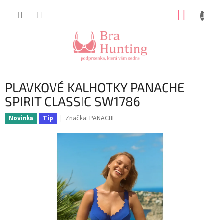
Přejít
NÁKUP
na
obsah
KOŠÍK
PLAVKOVÉ KALHOTKY PANACHE
SPIRIT CLASSIC SW1786
Značka:
PANACHE
Novinka
Tip