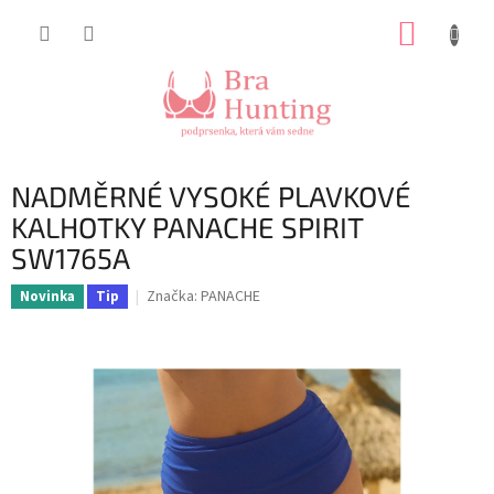
Přejít
NÁKUP
na
obsah
KOŠÍK
NADMĚRNÉ VYSOKÉ PLAVKOVÉ
KALHOTKY PANACHE SPIRIT
SW1765A
Značka:
PANACHE
Novinka
Tip