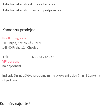
Tabulka velikostí kalhotky a boxerky
Tabulka velikostí při výběru podprsenky
Kamenná prodejna
Bra Hunting s.r.o.
OC Chrpa, Krejnická 2021/1
148 00 Praha 11 - Chodov
Tel:
+420 733 232 077
VIP poradna
na objednání
Individuální návštěva prodejny mimo provozní dobu (min. 2 ženy) na
objednání.
Kde nás najdete?