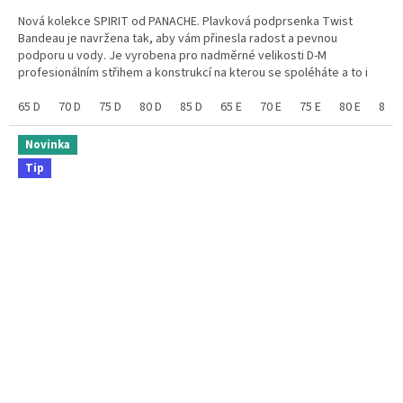
Nová kolekce SPIRIT od PANACHE. Plavková podprsenka Twist
Bandeau je navržena tak, aby vám přinesla radost a pevnou
podporu u vody. Je vyrobena pro nadměrné velikosti D-M
profesionálním střihem a konstrukcí na kterou se spoléháte a to i
bez ramínek. Využijete i variantu zapnutí ramínka od...
65 D
70 D
75 D
80 D
85 D
65 E
70 E
75 E
80 E
85 E
Novinka
Tip