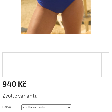
940 Kč
Měrná
Zvolte variantu
cena:
Barva