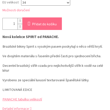
EU velikost
Možnosti doručení
Přidat do košíku
Nová kolekce SPIRIT od PANACHE.
Brazilské bikiny Spirit s vysokým pasem poskytují o něco větší krytí.
Ve dvojitém materiálu s řasením přední časti pro sjednocení břicha.
Decentní brazilský střih vzadu pro nejlichotivější střih k vodě na celé
léto!
Vyrobeno ze speciální luxusní texturované španělské látky.
LIMITOVANÁ EDICE
PANACHE tabulka velikostí
Detailní informace