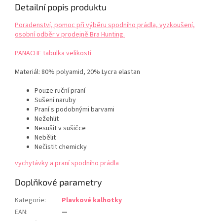
Detailní popis produktu
Poradenství, pomoc při výběru spodního prádla, vyzkoušení,
osobní odběr v prodejně Bra Hunting.
PANACHE tabulka velikostí
Materiál: 80% polyamid, 20%
Lycra
elastan
Pouze ruční praní
Sušení naruby
Praní s podobnými barvami
Nežehlit
Nesušit v sušičce
Nebělit
Nečistit chemicky
vychytávky a praní spodního prádla
Doplňkové parametry
Kategorie
:
Plavkové kalhotky
EAN
:
—