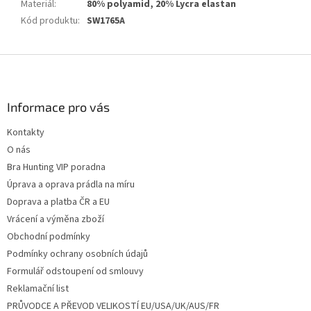
Materiál
:
80% polyamid, 20% Lycra elastan
Kód produktu
:
SW1765A
Z
á
p
a
Informace pro vás
t
Kontakty
í
O nás
Bra Hunting VIP poradna
Úprava a oprava prádla na míru
Doprava a platba ČR a EU
Vrácení a výměna zboží
Obchodní podmínky
Podmínky ochrany osobních údajů
Formulář odstoupení od smlouvy
Reklamační list
PRŮVODCE A PŘEVOD VELIKOSTÍ EU/USA/UK/AUS/FR