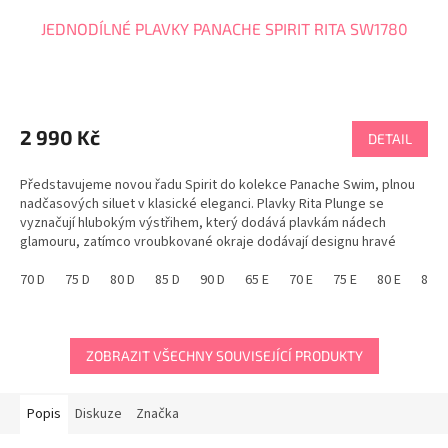
JEDNODÍLNÉ PLAVKY PANACHE SPIRIT RITA SW1780
2 990 Kč
DETAIL
Představujeme novou řadu Spirit do kolekce Panache Swim, plnou
nadčasových siluet v klasické eleganci. Plavky Rita Plunge se
vyznačují hlubokým výstřihem, který dodává plavkám nádech
glamouru, zatímco vroubkované okraje dodávají designu hravé
kouzlo. Potažené do speciální luxusní...
70 D
75 D
80 D
85 D
90 D
65 E
70 E
75 E
80 E
85 E
ZOBRAZIT VŠECHNY SOUVISEJÍCÍ PRODUKTY
Popis
Diskuze
Značka