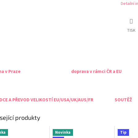
Detailní 
TISK
na v Praze
doprava v rámci ČR a EU
CE A PŘEVOD VELIKOSTÍ EU/USA/UK/AUS/FR
SOUTĚŽ
sející produkty
nka
Novinka
Tip