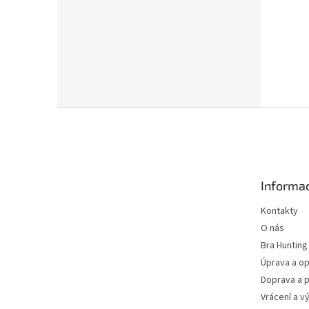
Z
á
p
a
t
Informac
í
Kontakty
O nás
Bra Hunting
Úprava a op
Doprava a p
Vrácení a v