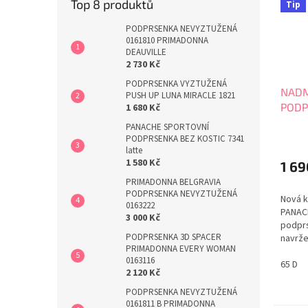
Top 8 produktů
Tip
PODPRSENKA NEVYZTUŽENÁ
0161810 PRIMADONNA
DEAUVILLE
2 730 Kč
PODPRSENKA VYZTUŽENÁ
NADM
PUSH UP LUNA MIRACLE 1821
PODP
1 680 Kč
SPIR
PANACHE SPORTOVNÍ
SW17
PODPRSENKA BEZ KOSTIC 7341
latte
1 580 Kč
1 69
PRIMADONNA BELGRAVIA
PODPRSENKA NEVYZTUŽENÁ
Nová k
0163222
PANAC
3 000 Kč
podprs
PODPRSENKA 3D SPACER
navrže
PRIMADONNA EVERY WOMAN
radost
0163116
vody. 
65 D
2 120 Kč
nadměr
profes
PODPRSENKA NEVYZTUŽENÁ
konstr
0161811 B PRIMADONNA