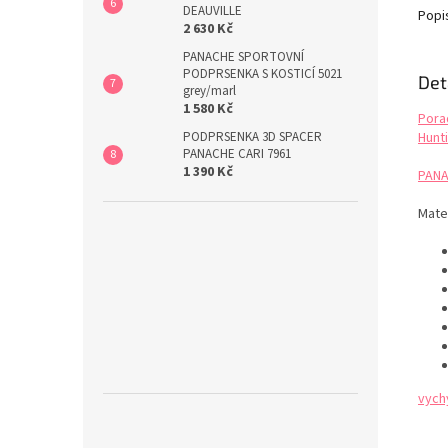
DEAUVILLE
spoléh
Popi
2 630 Kč
Využije
ramínk
PANACHE SPORTOVNÍ
PODPRSENKA S KOSTICÍ 5021
Det
grey/marl
1 580 Kč
Pora
Hunti
PODPRSENKA 3D SPACER
PANACHE CARI 7961
1 390 Kč
PANA
Mate
vych