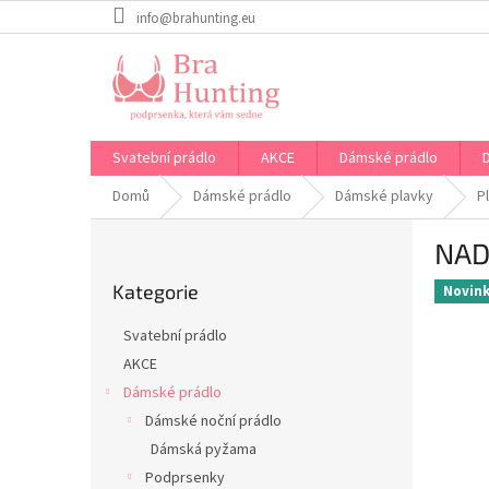
Přejít
info@brahunting.eu
na
obsah
Svatební prádlo
AKCE
Dámské prádlo
Domů
Dámské prádlo
Dámské plavky
P
P
NAD
o
Přeskočit
s
Kategorie
kategorie
Novin
t
r
Svatební prádlo
a
AKCE
n
Dámské prádlo
n
í
Dámské noční prádlo
p
Dámská pyžama
a
Podprsenky