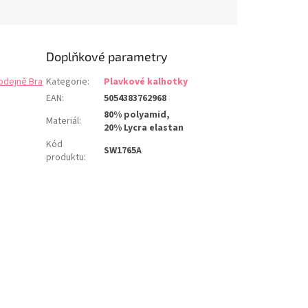
ná plavková
látka s pletenou...
 s...
Doplňkové parametry
odejně Bra
Kategorie
:
Plavkové kalhotky
EAN
:
5054383762968
80% polyamid,
Materiál
:
20% Lycra elastan
Kód
SW1765A
produktu
: