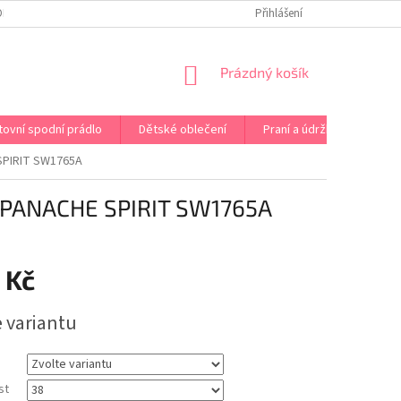
OPRAVA PRÁDLA NA MÍRU
DOPRAVA A PLATBA ČR A EU
Přihlášení
VRÁCENÍ A V
NÁKUPNÍ
Prázdný košík
KOŠÍK
tovní spodní prádlo
Dětské oblečení
Praní a údržba
Kont
PIRIT SW1765A
PANACHE SPIRIT SW1765A
 Kč
e variantu
st