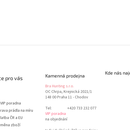
Kde nás naj
Kamenná prodejna
e pro vás
Bra Hunting s.r.o.
OC Chrpa, Krejnická 2021/1
148 00 Praha 11 - Chodov
 VIP poradna
Tel:
+420 733 232 077
rava prádla na míru
VIP poradna
latba ČR a EU
na objednání
ýměna zboží