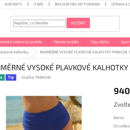
KONTAKTY
O NÁS
BRA HUNTING VIP PORADNA
ÚPRAVA A 
HLEDAT
Dámské stahovací prádlo
Pánské prádlo
Tipy dárky
Spor
lavkové kalhotky
NADMĚRNÉ VYSOKÉ PLAVKOVÉ KALHOTKY PANACHE S
MĚRNÉ VYSOKÉ PLAVKOVÉ KALHOTKY 
Značka:
PANACHE
ka
Tip
940
Měrná
Zvolt
cena:
Barva
EU veliko