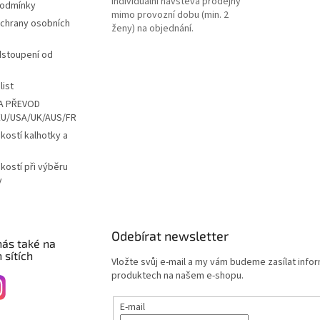
Individuální návštěva prodejny
podmínky
mimo provozní dobu (min. 2
chrany osobních
ženy) na objednání.
dstoupení od
list
A PŘEVOD
EU/USA/UK/AUS/FR
ikostí kalhotky a
ikostí při výběru
y
Odebírat newsletter
nás také na
 sítích
Vložte svůj e-mail a my vám budeme zasílat info
produktech na našem e-shopu.
E-mail