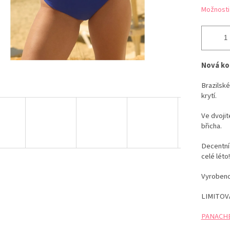
Možnosti
Nová ko
Brazilské
krytí.
Ve dvojit
břicha.
Decentní 
celé léto!
Vyrobeno 
LIMITOV
PANACHE 