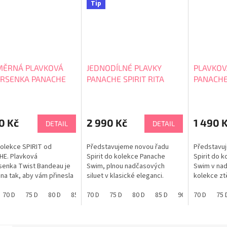
Tip
ĚRNÁ PLAVKOVÁ
JEDNODÍLNÉ PLAVKY
PLAVKOV
RSENKA PANACHE
PANACHE SPIRIT RITA
PANACHE
IT ELLA BANDEAU
SW1780
63A
0 Kč
2 990 Kč
1 490 
DETAIL
DETAIL
olekce SPIRIT od
Představujeme novou řadu
Představuj
HE. Plavková
Spirit do kolekce Panache
Spirit do 
enka Twist Bandeau je
Swim, plnou nadčasových
Swim v nad
na tak, aby vám přinesla
siluet v klasické eleganci.
kolekce zt
 a pevnou podporu u
Plavky Rita Plunge se vyznačují
eleganci. B
Je vyrobena pro
70 D
75 D
80 D
85 D
hlubokým výstřihem, který
70 D
65 E
75 D
70 E
80 D
75 E
85 D
80 E
90 D
85 E
Plunge se 
70 D
65 E
65 F
75 
7
né velikosti D-M
dodává plavkám nádech
výstřihem.
ionálním střihem a
glamouru, zatímco
vroubkovan
ukcí na kterou se
vroubkované okraje dodávají
designu hr