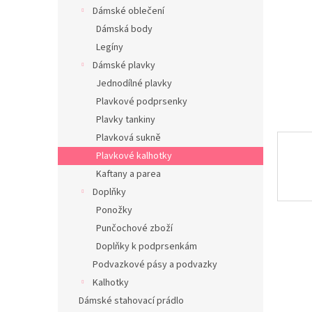
n
Dámské oblečení
e
Dámská body
l
Legíny
Dámské plavky
Jednodílné plavky
Plavkové podprsenky
Plavky tankiny
Plavková sukně
Plavkové kalhotky
Kaftany a parea
Doplňky
Ponožky
Punčochové zboží
Doplňky k podprsenkám
Podvazkové pásy a podvazky
Kalhotky
Dámské stahovací prádlo