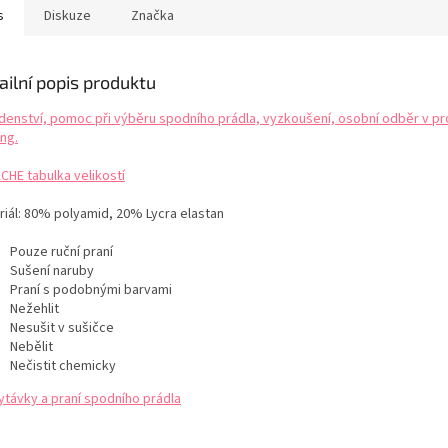
áte a to i bez ramínek.
designu hravé kouzlo.
Nevyztuže
s
Diskuze
Značka
te i variantu zapnutí
Potažené do speciální luxusní...
podprsenka
a od...
ailní popis produktu
denství, pomoc při výběru spodního prádla, vyzkoušení, osobní odběr v pr
ng.
CHE tabulka velikostí
riál: 80% polyamid, 20%
Lycra
elastan
Pouze ruční praní
Sušení naruby
Praní s podobnými barvami
Nežehlit
Nesušit v sušičce
Nebělit
Nečistit chemicky
ytávky a praní spodního prádla