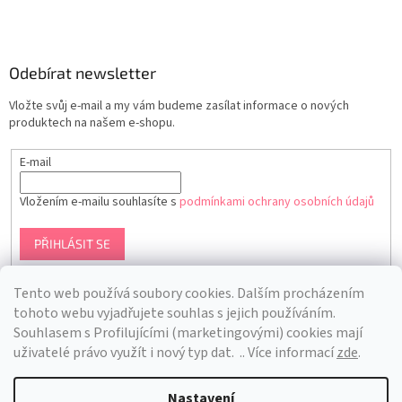
Odebírat newsletter
Vložte svůj e-mail a my vám budeme zasílat informace o nových
produktech na našem e-shopu.
E-mail
Vložením e-mailu souhlasíte s
podmínkami ochrany osobních údajů
PŘIHLÁSIT SE
Tento web používá soubory cookies. Dalším procházením
tohoto webu vyjadřujete souhlas s jejich používáním.
S
ouhlasem s Profilujícími (marketingovými) cookies mají
uživatelé právo využít i nový typ dat.
.. Více informací
zde
.
Nastavení