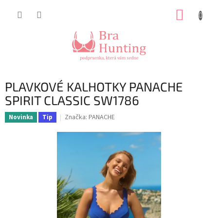
Přejít
NÁKUP
na
obsah
KOŠÍK
PLAVKOVÉ KALHOTKY PANACHE
SPIRIT CLASSIC SW1786
Značka:
PANACHE
Novinka
Tip