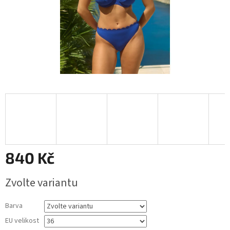
840 Kč
Měrná
Zvolte variantu
cena:
Barva
EU velikost