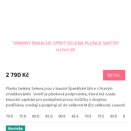
TANKINY PANACHE SPIRIT SELENA PLUNGE SW1781
vrchní díl
2 790 Kč
DETAIL
Plavky tankiny Selena jsou v luxusní španělské látce s hravým
vroubkováním. Uvnitř je plavková podprsenka, která má vzadu
klasické zapínání pro podepření prsou. Košíčky s dvojitou
podšívkou zvedají a podpírají až do velikosti M (EU velikosti). Luxusní
španělská látka s pletenou...
70 D
75 D
80 D
85 D
90 D
65 E
70 E
75 E
80 E
85 E
Novinka