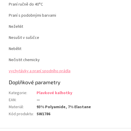
Praní ručně do 40°C
Praní s podobnými barvami
Nežehlit
Nesušit v sušičce
Nebělit
Nečistit chemicky
vychytávky a praní spodního prádla
Doplňkové parametry
Kategorie
:
Plavkové kalhotky
EAN
:
—
Materiál
:
93% Polyamide, 7% Elastane
Kód produktu
:
SW1786