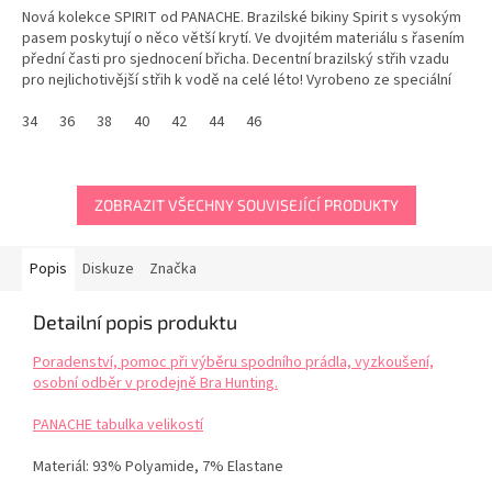
Nová kolekce SPIRIT od PANACHE. Brazilské bikiny Spirit s vysokým
pasem poskytují o něco větší krytí. Ve dvojitém materiálu s řasením
přední časti pro sjednocení břicha. Decentní brazilský střih vzadu
pro nejlichotivější střih k vodě na celé léto! Vyrobeno ze speciální
luxusní texturované...
34
36
38
40
42
44
46
ZOBRAZIT VŠECHNY SOUVISEJÍCÍ PRODUKTY
Popis
Diskuze
Značka
Detailní popis produktu
Poradenství, pomoc při výběru spodního prádla, vyzkoušení,
osobní odběr v prodejně Bra Hunting.
PANACHE tabulka velikostí
Materiál:
93% Polyamide, 7% Elastane