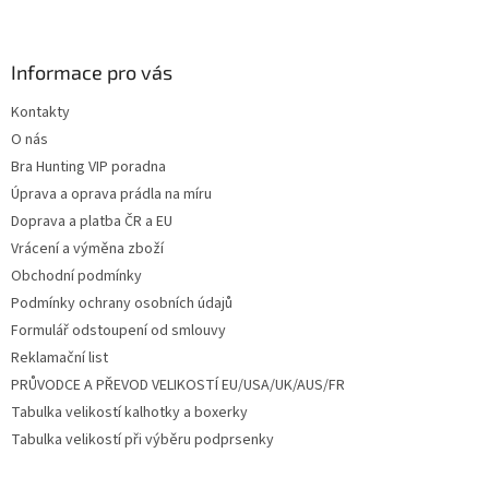
Z
á
p
a
Informace pro vás
t
Kontakty
í
O nás
Bra Hunting VIP poradna
Úprava a oprava prádla na míru
Doprava a platba ČR a EU
Vrácení a výměna zboží
Obchodní podmínky
Podmínky ochrany osobních údajů
Formulář odstoupení od smlouvy
Reklamační list
PRŮVODCE A PŘEVOD VELIKOSTÍ EU/USA/UK/AUS/FR
Tabulka velikostí kalhotky a boxerky
Tabulka velikostí při výběru podprsenky