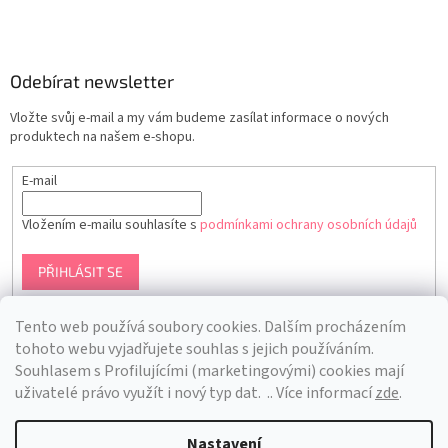
Odebírat newsletter
Vložte svůj e-mail a my vám budeme zasílat informace o nových
produktech na našem e-shopu.
E-mail
Vložením e-mailu souhlasíte s
podmínkami ochrany osobních údajů
PŘIHLÁSIT SE
Tento web používá soubory cookies. Dalším procházením
tohoto webu vyjadřujete souhlas s jejich používáním.
S
ouhlasem s Profilujícími (marketingovými) cookies mají
uživatelé právo využít i nový typ dat.
.. Více informací
zde
.
Nastavení