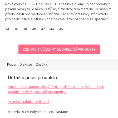
Nová kolekce SPIRIT od PANACHE. Brazilské bikiny Spirit s vysokým
pasem poskytují o něco větší krytí. Ve dvojitém materiálu s řasením
přední časti pro sjednocení břicha. Decentní brazilský střih vzadu
pro nejlichotivější střih k vodě na celé léto! Vyrobeno ze speciální
luxusní texturované...
34
36
38
40
42
44
46
ZOBRAZIT VŠECHNY SOUVISEJÍCÍ PRODUKTY
Popis
Diskuze
Značka
Detailní popis produktu
Poradenství, pomoc při výběru spodního prádla, vyzkoušení,
osobní odběr v prodejně Bra Hunting.
PANACHE tabulka velikostí
Materiál:
93% Polyamide, 7% Elastane