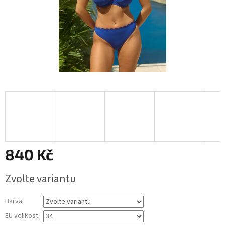
840 Kč
Měrná
Zvolte variantu
cena:
Barva
EU velikost