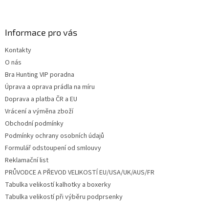
Z
á
p
a
Informace pro vás
t
Kontakty
í
O nás
Bra Hunting VIP poradna
Úprava a oprava prádla na míru
Doprava a platba ČR a EU
Vrácení a výměna zboží
Obchodní podmínky
Podmínky ochrany osobních údajů
Formulář odstoupení od smlouvy
Reklamační list
PRŮVODCE A PŘEVOD VELIKOSTÍ EU/USA/UK/AUS/FR
Tabulka velikostí kalhotky a boxerky
Tabulka velikostí při výběru podprsenky