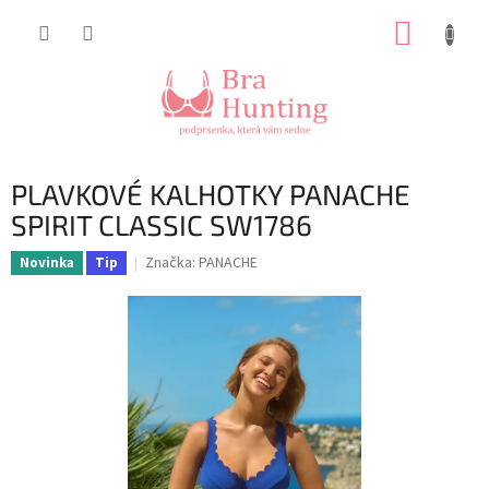
Přejít
NÁKUP
na
obsah
KOŠÍK
PLAVKOVÉ KALHOTKY PANACHE
SPIRIT CLASSIC SW1786
Značka:
PANACHE
Novinka
Tip