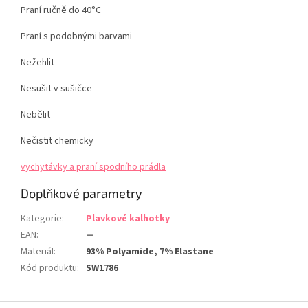
Praní ručně do 40°C
Praní s podobnými barvami
Nežehlit
Nesušit v sušičce
Nebělit
Nečistit chemicky
vychytávky a praní spodního prádla
Doplňkové parametry
Kategorie
:
Plavkové kalhotky
EAN
:
—
Materiál
:
93% Polyamide, 7% Elastane
Kód produktu
:
SW1786