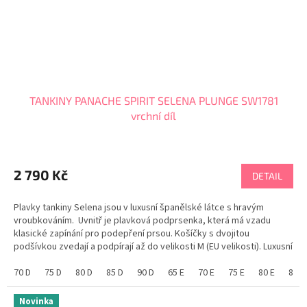
TANKINY PANACHE SPIRIT SELENA PLUNGE SW1781
vrchní díl
2 790 Kč
DETAIL
Plavky tankiny Selena jsou v luxusní španělské látce s hravým
vroubkováním. Uvnitř je plavková podprsenka, která má vzadu
klasické zapínání pro podepření prsou. Košíčky s dvojitou
podšívkou zvedají a podpírají až do velikosti M (EU velikosti). Luxusní
španělská látka s pletenou...
70 D
75 D
80 D
85 D
90 D
65 E
70 E
75 E
80 E
85 E
Novinka