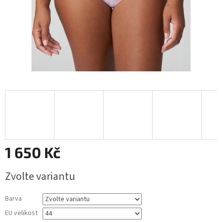
1 650 Kč
Měrná
Zvolte variantu
cena:
Barva
EU velikost