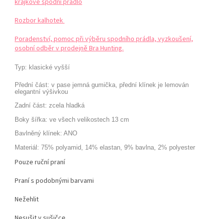
krajkové spodní prádlo
Rozbor kalhotek
Poradenství, pomoc při výběru spodního prádla, vyzkoušení,
osobní odběr v prodejně Bra Hunting.
Typ:
klasické vyšší
Přední část:
v pase jemná gumička, přední klínek je lemován
elegantní výšivkou
Zadní část:
zcela hladká
Boky
šířka:
ve všech velikostech
13 cm
Bavlněný klínek:
ANO
Materiál:
75% polyamid, 14% elastan, 9% bavlna,
2% polyester
Pouze ruční praní
Praní s podobnými barvami
Nežehlit
Nesušit v sušičce