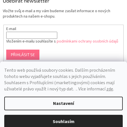
Odebírat newsletter
Vložte svůj e-mail a my vám budeme zasílat informace o nových
produktech na našem e-shopu.
E-mail
Vložením e-mailu souhlasíte s
podmínkami ochrany osobních údajů
PŘIHLÁSIT SE
Tento web používá soubory cookies. Dalším procházením
tohoto webu vyjadřujete souhlas s jejich používáním.
S
ouhlasem s Profilujícími (marketingovými) cookies mají
uživatelé právo využít i nový typ dat.
.. Více informací
zde
.
Nastavení
Vytvořil Shoptet
Souhlasím
Copyright 2026
Bra Hunting
. Všechna práva vyhrazena.