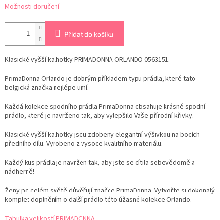
Možnosti doručení
Přidat do košíku
Klasické vyšší kalhotky PRIMADONNA ORLANDO 0563151.
PrimaDonna Orlando je dobrým příkladem typu prádla, které tato
belgická značka nejlépe umí.
Každá kolekce spodního prádla PrimaDonna obsahuje krásné spodní
prádlo, které je navrženo tak, aby vylepšilo Vaše přírodní křivky.
Klasické vyšší kalhotky jsou zdobeny elegantní výšivkou na bocích
předního dílu. Vyrobeno z vysoce kvalitního materiálu.
Každý kus prádla je navržen tak, aby jste se cítila sebevědomě a
nádherně!
Ženy po celém světě důvěřují značce PrimaDonna. Vytvořte si dokonalý
komplet doplněním o další prádlo této úžasné kolekce Orlando.
Tabulka velikostí PRIMADONNA