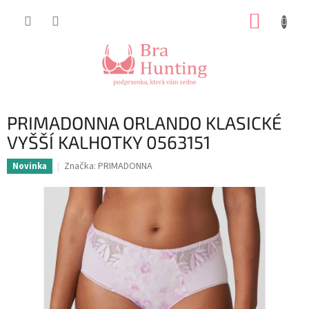
Přejít
NÁKUP
na
obsah
KOŠÍK
PRIMADONNA ORLANDO KLASICKÉ
VYŠŠÍ KALHOTKY 0563151
Značka:
PRIMADONNA
Novinka