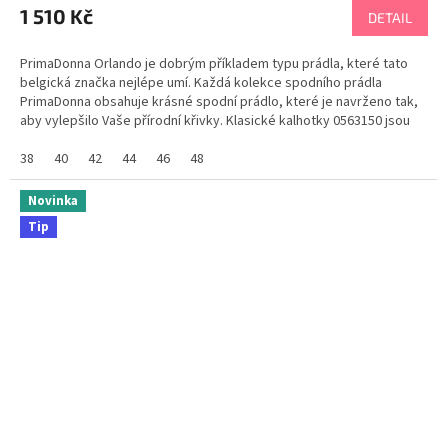
1 510 Kč
DETAIL
PrimaDonna Orlando je dobrým příkladem typu prádla, které tato
belgická značka nejlépe umí. Každá kolekce spodního prádla
PrimaDonna obsahuje krásné spodní prádlo, které je navrženo tak,
aby vylepšilo Vaše přírodní křivky. Klasické kalhotky 0563150 jsou
zdobeny elegantní výšivkou na bocích...
38
40
42
44
46
48
Novinka
Tip