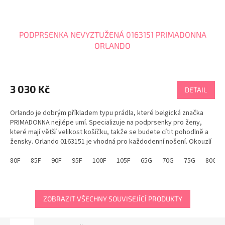
PODPRSENKA NEVYZTUŽENÁ 0163151 PRIMADONNA
ORLANDO
3 030 Kč
DETAIL
Orlando je dobrým příkladem typu prádla, které belgická značka
PRIMADONNA nejlépe umí. Specializuje na podprsenky pro ženy,
které mají větší velikost košíčku, takže se budete cítit pohodlně a
žensky. Orlando 0163151 je vhodná pro každodenní nošení. Okouzlí
jedinečným střihem a moderním vzdušným...
80F
85F
90F
95F
100F
105F
65G
70G
75G
80G
ZOBRAZIT VŠECHNY SOUVISEJÍCÍ PRODUKTY