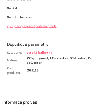
Nebělit
Nečistit chemicky
vychytávky a praní spodního prádla
Doplňkové parametry
Kategorie
:
Vysoké kalhotky
75% polyamid, 14% elastan, 9% bavlna, 2%
Materiál
:
polyester
Kód
0563151
produktu
:
Z
á
p
a
Informace pro vás