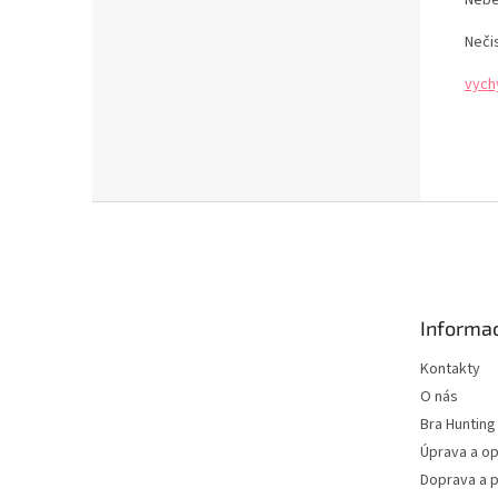
Neči
vych
Z
á
p
a
t
Informac
í
Kontakty
O nás
Bra Hunting
Úprava a op
Doprava a p