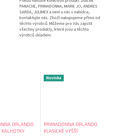
Pokud hledáte konkrétní produkt značek
PANACHE, PRIMADONNA, MARIE JO, ANDRES
SARDA, JULIMEX a není u nás v nabídce,
kontaktujte nás. Zboží nakupujeme přímo od
těchto výrobců. Můžeme pro Vás zajistit
všechny produkty, které jsou u těchto
výrobců skladem.
Novinka
ONNA ORLANDO
PRIMADONNA ORLANDO
É KALHOTKY
KLASICKÉ VYŠŠÍ