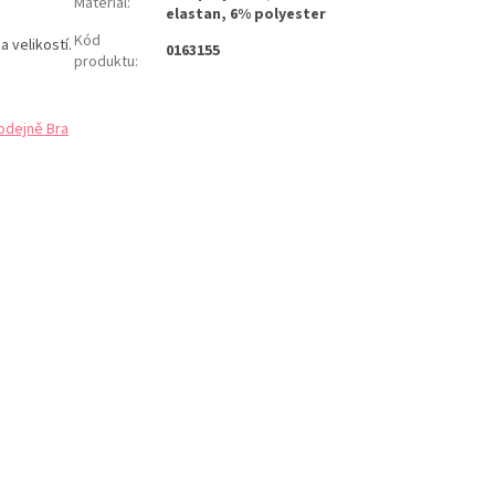
Materiál
:
elastan, 6% polyester
Kód
 velikostí.
0163155
produktu
:
odejně Bra