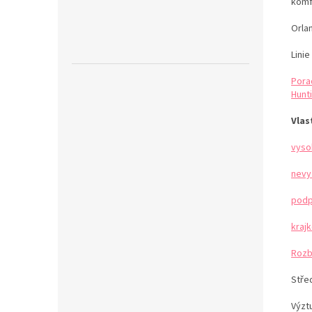
komf
Orlan
Linie
Pora
Hunti
Vlas
vyso
nevy
podp
kraj
Rozb
Stře
Výzt