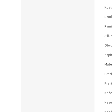
Kost
Ramín
Ramí
Sili
Obvo
Zapín
Mate
Praní
Pran
Neže
Nesu
Nebě