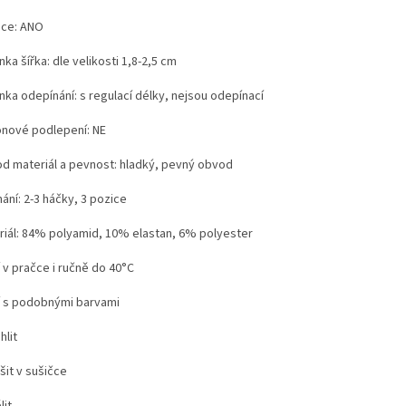
ice: ANO
ka šířka: dle velikosti 1,8-2,5 cm
nka odepínání: s regulací délky, nejsou odepínací
konové podlepení: NE
d materiál a pevnost: hladký, pevný obvod
ání: 2-3 háčky, 3 pozice
riál: 84% polyamid, 10% elastan, 6% polyester
 v pračce i ručně do 40°C
í s podobnými barvami
hlit
šit v sušičce
lit