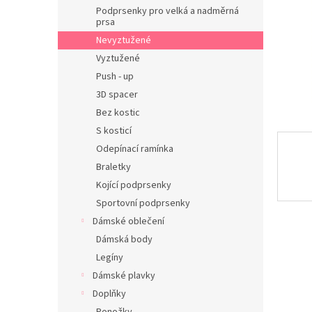
n
Podprsenky pro velká a nadměrná
e
prsa
l
Nevyztužené
Vyztužené
Push - up
3D spacer
Bez kostic
S kosticí
Odepínací ramínka
Braletky
Kojící podprsenky
Sportovní podprsenky
Dámské oblečení
Dámská body
Legíny
Dámské plavky
Doplňky