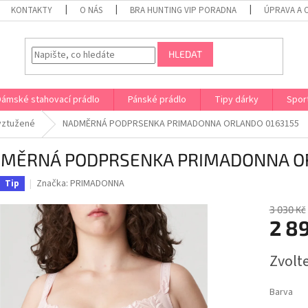
KONTAKTY
O NÁS
BRA HUNTING VIP PORADNA
ÚPRAVA A 
HLEDAT
Dámské stahovací prádlo
Pánské prádlo
Tipy dárky
Spor
yztužené
NADMĚRNÁ PODPRSENKA PRIMADONNA ORLANDO 0163155
MĚRNÁ PODPRSENKA PRIMADONNA OR
Značka:
PRIMADONNA
Tip
3 030 Kč
2 8
Měrná
Zvolt
cena:
Barva