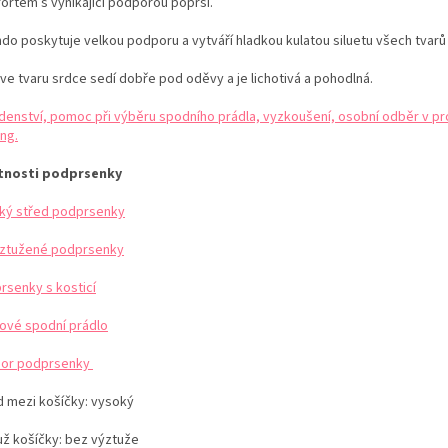
ortem s vynikající podporou poprsí.
do poskytuje velkou podporu a vytváří hladkou kulatou siluetu všech tvarů a
 ve tvaru srdce sedí dobře pod oděvy a je lichotivá a pohodlná.
denství, pomoc při výběru spodního prádla, vyzkoušení, osobní odběr v pr
ng.
tnosti podprsenky
ký střed podprsenky
ztužené podprsenky
rsenky s kosticí
kové spodní prádlo
or podprsenky
d mezi košíčky: vysoký
už košíčky: bez výztuže