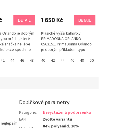
KALHOTKY 0563151
č
1 650 Kč
DETAIL
DETAIL
 Orlando je dobrým
Klasické vyšší kalhotky
typu prádla, které
PRIMADONNA ORLANDO
cká značka nejlépe
0563151. PrimaDonna Orlando
 kolekce spodního
je dobrým příkladem typu
maDonna obsahuje
prádla, které tato belgická
ní prádlo, které je
 C
G
42
70G
110 C
44
75G
46
70 D
48
80G
75 D
značka nejlépe umí. Každá
40
85G
80 D
42
90G
44
85 D
95G
46
90 D
48
100G
95 D
50
105G
52
100 D
70H
105 D
80H
ak, aby vylepšilo
kolekce spodního prádla
ní křivky. Klasické
PrimaDonna obsahuje krásné
563150 jsou zdobeny
spodní prádlo, které je
ýšivkou na bocích...
navrženo tak, aby vylepšilo
Vaše přírodní křivky. Klasické
vyšší...
Doplňkové parametry
Kategorie
:
Nevyztužená podprsenka
EAN
:
Zvolte variantu
 nejlepším
84% polyamid, 10%