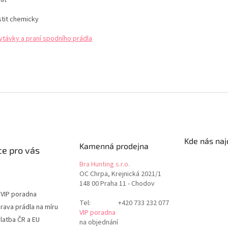
stit chemicky
ytávky a praní spodního prádla
Kde nás naj
Kamenná prodejna
e pro vás
Bra Hunting s.r.o.
OC Chrpa, Krejnická 2021/1
148 00 Praha 11 - Chodov
 VIP poradna
Tel:
+420 733 232 077
rava prádla na míru
VIP poradna
latba ČR a EU
na objednání