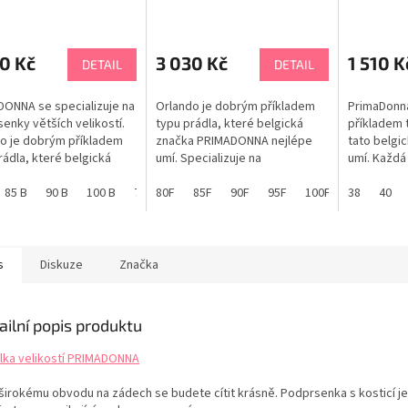
ADONNA ORLANDO
PRIMADONNA ORLANDO
0563150
rné
cení
ktu
0 Kč
3 030 Kč
1 510 K
DETAIL
DETAIL
ONNA se specializuje na
Orlando je dobrým příkladem
PrimaDonna
enky větších velikostí.
typu prádla, které belgická
příkladem 
o je dobrým příkladem
značka PRIMADONNA nejlépe
tato belgi
ček.
rádla, které belgická
umí. Specializuje na
umí. Každá
a PRIMADONNA nejlépe
podprsenky pro ženy, které
prádla Pri
odprsenka je vhodná pro
85 B
90 B
100 B
75 C
mají větší velikost košíčku,
80F
80 C
85F
85 C
90F
90 C
95F
95 C
100F
100 C
krásné spod
38
105F
40
105
65
enní nošení. Okouzlí
takže se budete cítit pohodlně
navrženo t
čným střihem a
a žensky. Orlando 0163151 je
Vaše přírod
ním vzdušným
vhodná pro každodenní nošení.
kalhotky 0
em. Je hezká a stylová s
Okouzlí jedinečným střihem a
elegantní v
s
Diskuze
Značka
le tvarovanými...
moderním vzdušným...
ailní popis produktu
lka velikostí PRIMADONNA
 širokému obvodu na zádech se budete cítit krásně. Podprsenka s kosticí je