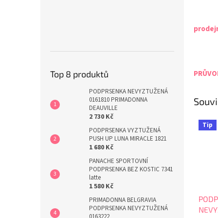
prodej
PRŮVOD
Top 8 produktů
PODPRSENKA NEVYZTUŽENÁ
0161810 PRIMADONNA
Souvi
DEAUVILLE
2 730 Kč
Tip
PODPRSENKA VYZTUŽENÁ
PUSH UP LUNA MIRACLE 1821
1 680 Kč
PANACHE SPORTOVNÍ
PODPRSENKA BEZ KOSTIC 7341
latte
1 580 Kč
PODP
PRIMADONNA BELGRAVIA
PODPRSENKA NEVYZTUŽENÁ
NEVY
0163222