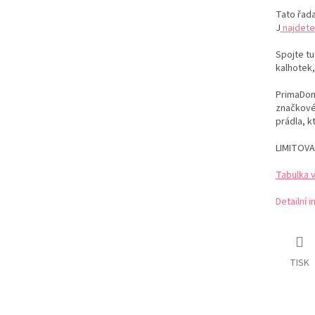
Tato řada
J
najdete
Spojte tu
kalhotek,
PrimaDonn
značkovéh
prádla, k
LIMITOVA
Tabulka 
Detailní 
TISK