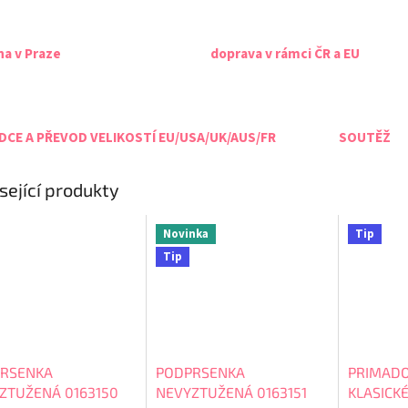
na v Praze
doprava v rámci ČR a EU
CE A PŘEVOD VELIKOSTÍ EU/USA/UK/AUS/FR
SOUTĚŽ
sející produkty
Novinka
Tip
Tip
RSENKA
PODPRSENKA
PRIMAD
ZTUŽENÁ 0163150
NEVYZTUŽENÁ 0163151
KLASICK