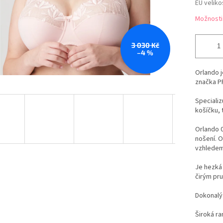
EU veliko
Možnosti
3 030 Kč
–4 %
Orlando j
značka P
Specializ
košíčku, 
Orlando 
nošení. 
vzhledem
Je hezká 
čirým pru
Dokonalý 
Široká ra