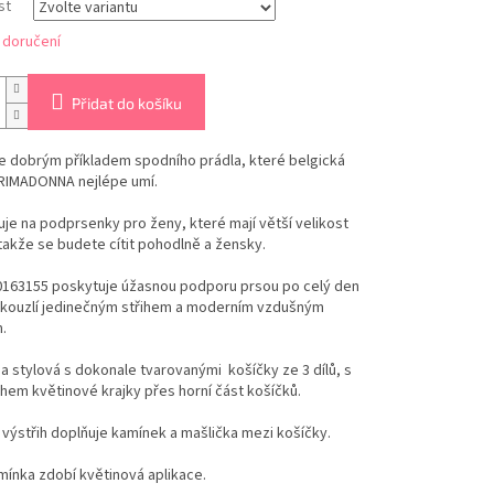
st
 doručení
Přidat do košíku
e dobrým příkladem spodního prádla, které belgická
RIMADONNA nejlépe umí.
uje na podprsenky pro ženy, které mají větší velikost
takže se budete cítit pohodlně a žensky.
0163155 poskytuje úžasnou podporu prsou po celý den
Okouzlí jedinečným střihem a moderním vzdušným
.
a stylová s dokonale tvarovanými košíčky ze 3 dílů, s
hem květinové krajky přes horní část košíčků.
výstřih doplňuje kamínek a mašlička mezi košíčky.
mínka zdobí květinová aplikace.