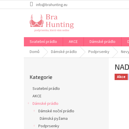
Přejít
info@brahunting.eu
na
obsah
Svatební prádlo
AKCE
Dámské prádlo
Domů
Dámské prádlo
Podprsenky
Nev
P
NAD
o
Přeskočit
s
Kategorie
kategorie
Akce
t
r
Svatební prádlo
a
AKCE
n
Dámské prádlo
n
í
Dámské noční prádlo
p
Dámská pyžama
a
Podprsenky