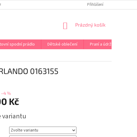
OPRAVA PRÁDLA NA MÍRU
DOPRAVA A PLATBA ČR A EU
Přihlášení
VRÁCENÍ A V
NÁKUPNÍ
Prázdný košík
KOŠÍK
tovní spodní prádlo
Dětské oblečení
Praní a údržba
Kont
LANDO 0163155
–4 %
90 Kč
e variantu