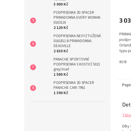
PRIM
3 000 Kč
Průmě
PODPRSENKA 3D SPACER
hodno
PRIMADONNA EVERY WOMAN
produ
3 03
0163116
je
2 120 Kč
5,0
PRIMAD
z
PODPRSENKA NEVYZTUŽENÁ
podprs
5
0161811 B PRIMADONNA
Orland
DEAUVILLE
hvězdi
typu p
2 630 Kč
značk
PANACHE SPORTOVNÍ
umí. P
80 B
PODPRSENKA S KOSTICÍ 5021
každod
grey/marl
jedine
1 580 Kč
moder
PODPRSENKA 3D SPACER
vzhled
Popi
PANACHE CARI 7961
dokona
1 390 Kč
Det
Tabu
Díky