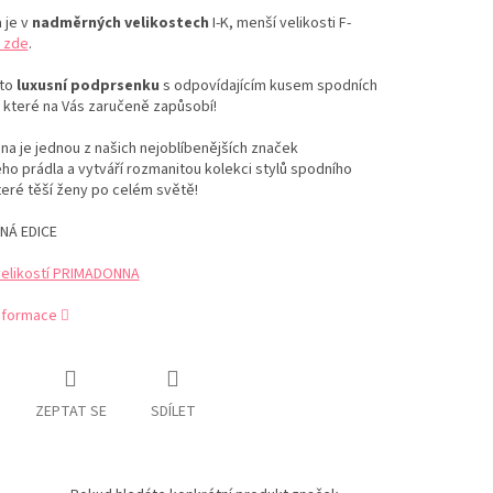
 je v
nadměrných velikostech
I-K, menší velikosti F-
 zde
.
to
luxusní podprsenku
s odpovídajícím kusem spodních
 které na Vás zaručeně zapůsobí!
a je jednou z našich nejoblíbenějších značek
o prádla a vytváří rozmanitou kolekci stylů spodního
teré těší ženy po celém světě!
NÁ EDICE
velikostí PRIMADONNA
informace
ZEPTAT SE
SDÍLET