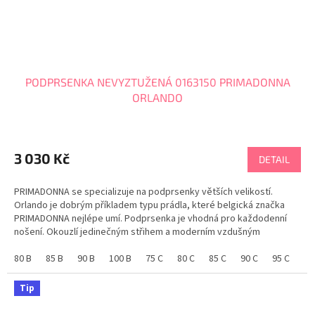
PODPRSENKA NEVYZTUŽENÁ 0163150 PRIMADONNA
ORLANDO
Průměrné
hodnocení
produktu
3 030 Kč
DETAIL
je
5,0
PRIMADONNA se specializuje na podprsenky větších velikostí.
z
Orlando je dobrým příkladem typu prádla, které belgická značka
5
PRIMADONNA nejlépe umí. Podprsenka je vhodná pro každodenní
hvězdiček.
nošení. Okouzlí jedinečným střihem a moderním vzdušným
vzhledem. Je hezká a stylová s dokonale tvarovanými...
80 B
85 B
90 B
100 B
75 C
80 C
85 C
90 C
95 C
10
Tip