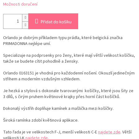
Možnosti doručení
Přidat do košíku
Orlando je dobrým příkladem typu prádla, které belgická značka
PRIMADONNA nejlépe umí.
Specializuje na podprsenky pro ženy, které mají větší velikost košíčku,
takže se budete cítit pohodlně a žensky.
Orlando 0163151 je vhodná pro každodenní nošení. Okouzlí jedinečným
střihem a moderním vzdušným vzhledem.
Je hezká a stylová s dokonale tvarovanými košíčky, které jsou šity ze
3 dílů, s čirým pruhem květinové krajky přes horní část košíčků.
Dokonalý výstřih doplňuje kamínek a mašlička mezi košíčky.
Široká ramínka zdobí květinová aplikace.
Tato řada je ve velikostech F-J, menší velikosti C-E
najdete zde
. Větší
velikosti I-K
najdete zde
.