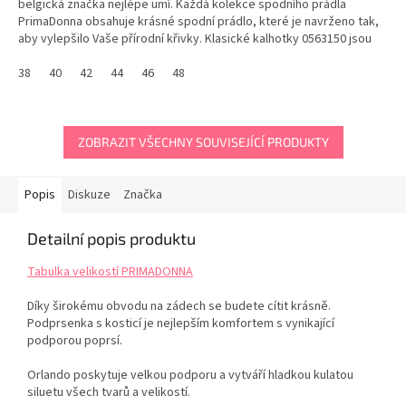
belgická značka nejlépe umí. Každá kolekce spodního prádla
PrimaDonna obsahuje krásné spodní prádlo, které je navrženo tak,
aby vylepšilo Vaše přírodní křivky. Klasické kalhotky 0563150 jsou
zdobeny elegantní výšivkou na bocích...
38
40
42
44
46
48
ZOBRAZIT VŠECHNY SOUVISEJÍCÍ PRODUKTY
Popis
Diskuze
Značka
Detailní popis produktu
Tabulka velikostí PRIMADONNA
Díky širokému obvodu na zádech se budete cítit krásně.
Podprsenka s kosticí je nejlepším komfortem s vynikající
podporou poprsí.
Orlando poskytuje velkou podporu a vytváří hladkou kulatou
siluetu všech tvarů a velikostí.