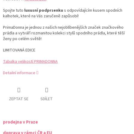
Spojte tuto
luxusní podprsenku
s odpovídajícím kusem spodních
kalhotek, které na Vás zaručeně zapůsobí!
PrimaDonna je jednou z našich nejoblíbenějších značek značkového
prádla a vytváří rozmanitou kolekci stylů spodního prádla, které těší
ženy po celém světě!
LIMITOVANÁ EDICE
Tabulka velikostí PRIMADONNA
Detailní informace
ZEPTAT SE
SDÍLET
prodejna v Praze
doprava v rámci ČR a EU