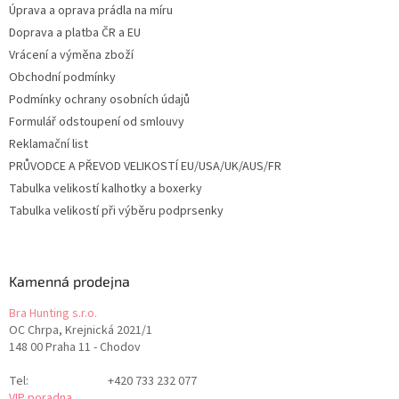
Úprava a oprava prádla na míru
Doprava a platba ČR a EU
Vrácení a výměna zboží
Obchodní podmínky
Podmínky ochrany osobních údajů
Formulář odstoupení od smlouvy
Reklamační list
PRŮVODCE A PŘEVOD VELIKOSTÍ EU/USA/UK/AUS/FR
Tabulka velikostí kalhotky a boxerky
Tabulka velikostí při výběru podprsenky
Kamenná prodejna
Bra Hunting s.r.o.
OC Chrpa, Krejnická 2021/1
148 00 Praha 11 - Chodov
Tel:
+420 733 232 077
VIP poradna