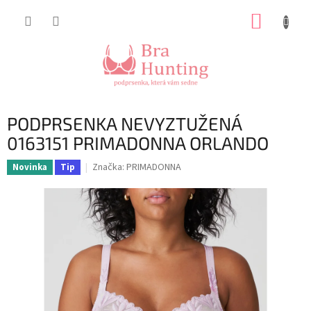
Přejít
NÁKUP
na
obsah
KOŠÍK
PODPRSENKA NEVYZTUŽENÁ
0163151 PRIMADONNA ORLANDO
Značka:
PRIMADONNA
Novinka
Tip