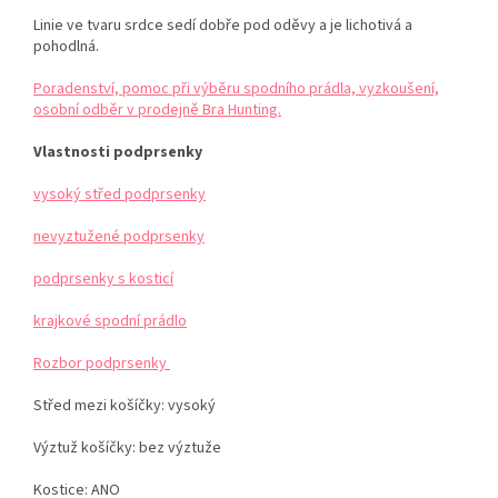
Linie ve tvaru srdce sedí dobře pod oděvy a je lichotivá a
pohodlná.
Poradenství, pomoc při výběru spodního prádla, vyzkoušení,
osobní odběr v prodejně Bra Hunting.
Vlastnosti podprsenky
vysoký střed podprsenky
nevyztužené podprsenky
podprsenky s kosticí
krajkové spodní prádlo
Rozbor podprsenky
Střed mezi košíčky: vysoký
Výztuž košíčky: bez výztuže
Kostice: ANO