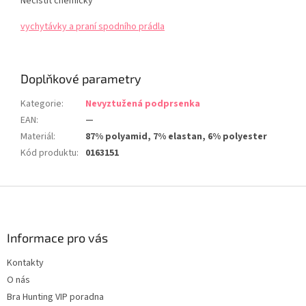
Nečistit chemicky
vychytávky a praní spodního prádla
Doplňkové parametry
Kategorie
:
Nevyztužená podprsenka
EAN
:
—
Materiál
:
87% polyamid, 7% elastan, 6% polyester
Kód produktu
:
0163151
Z
á
p
a
Informace pro vás
t
Kontakty
í
O nás
Bra Hunting VIP poradna