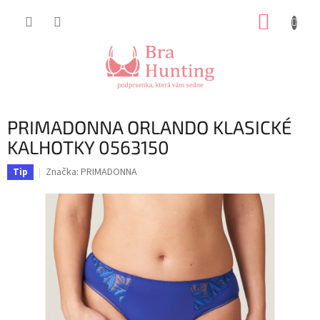
Přejít
NÁKUP
na
obsah
KOŠÍK
PRIMADONNA ORLANDO KLASICKÉ
KALHOTKY 0563150
Značka:
PRIMADONNA
Tip