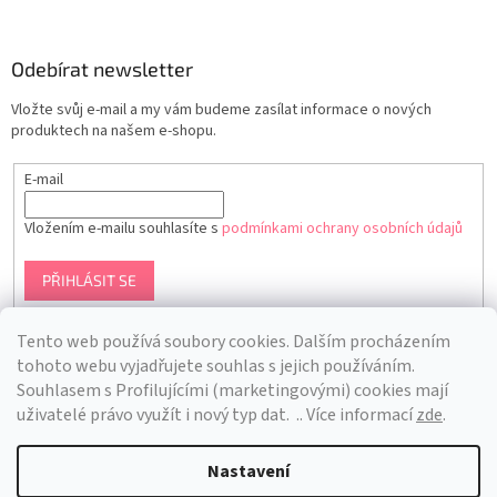
Odebírat newsletter
Vložte svůj e-mail a my vám budeme zasílat informace o nových
produktech na našem e-shopu.
E-mail
Vložením e-mailu souhlasíte s
podmínkami ochrany osobních údajů
PŘIHLÁSIT SE
Tento web používá soubory cookies. Dalším procházením
tohoto webu vyjadřujete souhlas s jejich používáním.
S
ouhlasem s Profilujícími (marketingovými) cookies mají
uživatelé právo využít i nový typ dat.
.. Více informací
zde
.
Nastavení
Vytvořil Shoptet