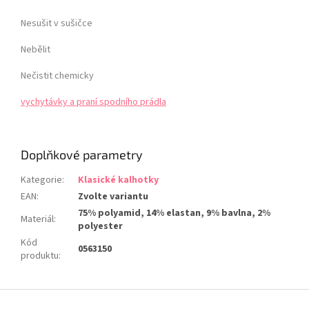
Nesušit v sušičce
Nebělit
Nečistit chemicky
vychytávky a praní spodního prádla
Doplňkové parametry
Kategorie
:
Klasické kalhotky
EAN
:
Zvolte variantu
75% polyamid, 14% elastan, 9% bavlna, 2%
Materiál
:
polyester
Kód
0563150
produktu
:
Z