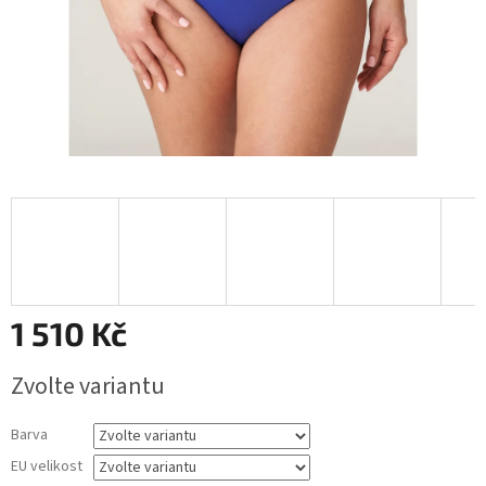
1 510 Kč
Měrná
Zvolte variantu
cena:
Barva
EU velikost