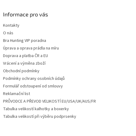
á
p
a
Informace pro vás
t
Kontakty
í
O nás
Bra Hunting VIP poradna
Úprava a oprava prádla na míru
Doprava a platba ČR a EU
Vrácení a výměna zboží
Obchodní podmínky
Podmínky ochrany osobních údajů
Formulář odstoupení od smlouvy
Reklamační list
PRŮVODCE A PŘEVOD VELIKOSTÍ EU/USA/UK/AUS/FR
Tabulka velikostí kalhotky a boxerky
Tabulka velikostí při výběru podprsenky