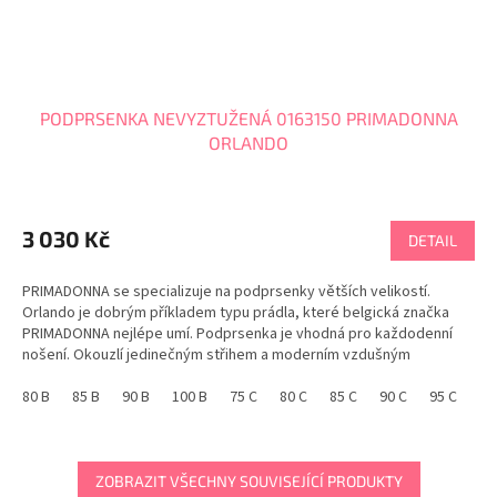
PODPRSENKA NEVYZTUŽENÁ 0163150 PRIMADONNA
ORLANDO
Průměrné
hodnocení
produktu
3 030 Kč
DETAIL
je
5,0
PRIMADONNA se specializuje na podprsenky větších velikostí.
z
Orlando je dobrým příkladem typu prádla, které belgická značka
5
PRIMADONNA nejlépe umí. Podprsenka je vhodná pro každodenní
hvězdiček.
nošení. Okouzlí jedinečným střihem a moderním vzdušným
vzhledem. Je hezká a stylová s dokonale tvarovanými...
80 B
85 B
90 B
100 B
75 C
80 C
85 C
90 C
95 C
10
ZOBRAZIT VŠECHNY SOUVISEJÍCÍ PRODUKTY