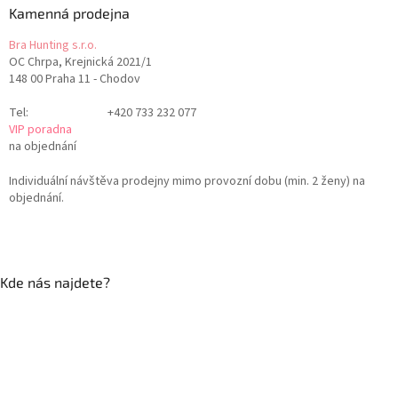
Kamenná prodejna
Bra Hunting s.r.o.
OC Chrpa, Krejnická 2021/1
148 00 Praha 11 - Chodov
Tel:
+420 733 232 077
VIP poradna
na objednání
Individuální návštěva prodejny mimo provozní dobu (min. 2 ženy) na
objednání.
Kde nás najdete?