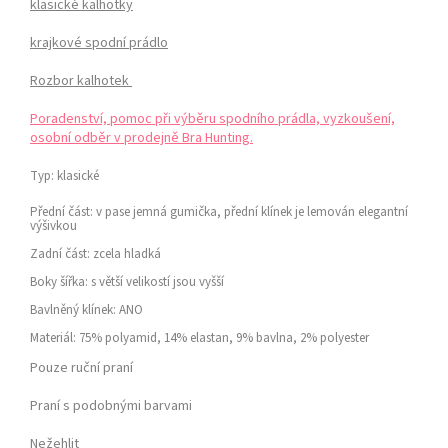
klasické kalhotky
krajkové spodní prádlo
Rozbor kalhotek
Poradenství, pomoc při výběru spodního prádla, vyzkoušení,
osobní odběr v prodejně Bra Hunting.
Typ:
klasické
Přední část:
v pase jemná gumička, přední klínek je lemován elegantní
výšivkou
Zadní část:
zcela hladká
Boky
šířka:
s větší velikostí jsou vyšší
Bavlněný klínek:
ANO
Materiál:
75% polyamid, 14% elastan, 9% bavlna,
2% polyester
Pouze ruční praní
Praní s podobnými barvami
Nežehlit