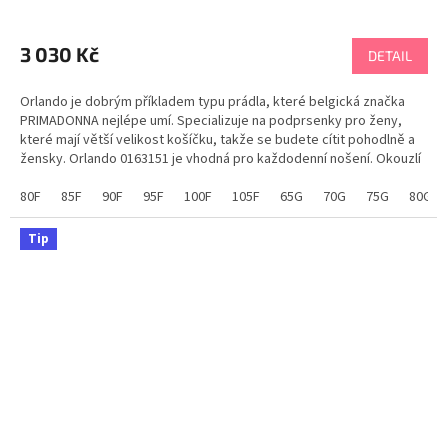
3 030 Kč
DETAIL
Orlando je dobrým příkladem typu prádla, které belgická značka
PRIMADONNA nejlépe umí. Specializuje na podprsenky pro ženy,
které mají větší velikost košíčku, takže se budete cítit pohodlně a
žensky. Orlando 0163151 je vhodná pro každodenní nošení. Okouzlí
jedinečným střihem a moderním vzdušným...
80F
85F
90F
95F
100F
105F
65G
70G
75G
80G
Tip