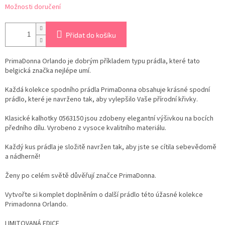
Možnosti doručení
Přidat do košíku
PrimaDonna Orlando je dobrým příkladem typu prádla, které tato
belgická značka nejlépe umí.
Každá kolekce spodního prádla PrimaDonna obsahuje krásné spodní
prádlo, které je navrženo tak, aby vylepšilo Vaše přírodní křivky.
Klasické kalhotky
0563150
jsou zdobeny elegantní výšivkou na bocích
předního dílu. Vyrobeno z vysoce kvalitního materiálu.
Každý kus prádla je složitě navržen tak, aby jste se cítila sebevědomě
a nádherně!
Ženy po celém světě důvěřují značce PrimaDonna.
Vytvořte si komplet doplněním o další prádlo této úžasné kolekce
Primadonna Orlando.
LIMITOVANÁ EDICE