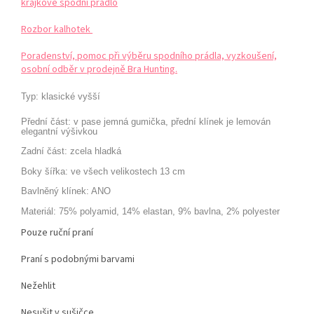
krajkové spodní prádlo
Rozbor kalhotek
Poradenství, pomoc při výběru spodního prádla, vyzkoušení,
osobní odběr v prodejně Bra Hunting.
Typ:
klasické vyšší
Přední část:
v pase jemná gumička, přední klínek je lemován
elegantní výšivkou
Zadní část:
zcela hladká
Boky
šířka:
ve všech velikostech
13 cm
Bavlněný klínek:
ANO
Materiál:
75% polyamid, 14% elastan, 9% bavlna,
2% polyester
Pouze ruční praní
Praní s podobnými barvami
Nežehlit
Nesušit v sušičce