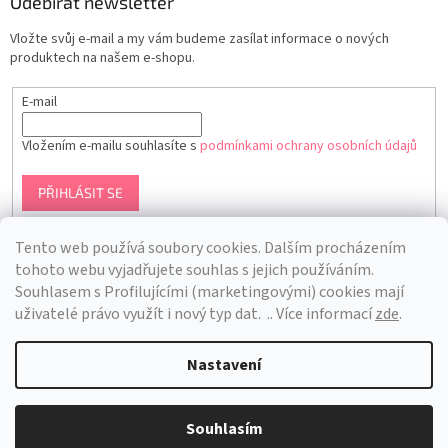
Odebírat newsletter
Vložte svůj e-mail a my vám budeme zasílat informace o nových
produktech na našem e-shopu.
E-mail
Vložením e-mailu souhlasíte s
podmínkami ochrany osobních údajů
PŘIHLÁSIT SE
Tento web používá soubory cookies. Dalším procházením
tohoto webu vyjadřujete souhlas s jejich používáním.
S
ouhlasem s Profilujícími (marketingovými) cookies mají
uživatelé právo využít i nový typ dat.
.. Více informací
zde
.
Nastavení
Vytvořil Shoptet
Souhlasím
Copyright 2026
Bra Hunting
. Všechna práva vyhrazena.