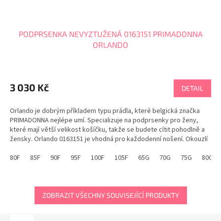
PODPRSENKA NEVYZTUŽENÁ 0163151 PRIMADONNA
ORLANDO
3 030 Kč
DETAIL
Orlando je dobrým příkladem typu prádla, které belgická značka
PRIMADONNA nejlépe umí. Specializuje na podprsenky pro ženy,
které mají větší velikost košíčku, takže se budete cítit pohodlně a
žensky. Orlando 0163151 je vhodná pro každodenní nošení. Okouzlí
jedinečným střihem a moderním vzdušným...
80F
85F
90F
95F
100F
105F
65G
70G
75G
80G
ZOBRAZIT VŠECHNY SOUVISEJÍCÍ PRODUKTY