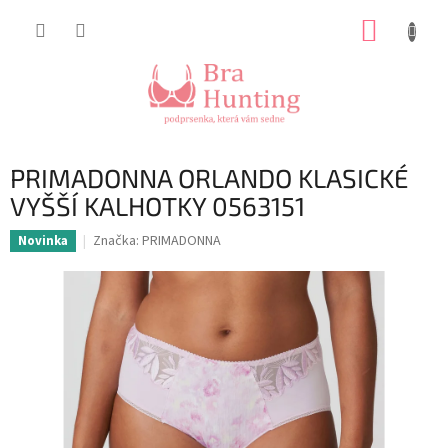
Přejít
NÁKUP
na
obsah
KOŠÍK
PRIMADONNA ORLANDO KLASICKÉ
VYŠŠÍ KALHOTKY 0563151
Značka:
PRIMADONNA
Novinka