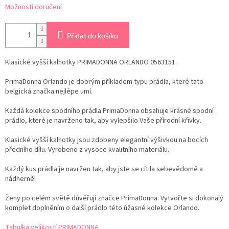
Možnosti doručení
Přidat do košíku
Klasické vyšší kalhotky PRIMADONNA ORLANDO 0563151.
PrimaDonna Orlando je dobrým příkladem typu prádla, které tato
belgická značka nejlépe umí.
Každá kolekce spodního prádla PrimaDonna obsahuje krásné spodní
prádlo, které je navrženo tak, aby vylepšilo Vaše přírodní křivky.
Klasické vyšší kalhotky jsou zdobeny elegantní výšivkou na bocích
předního dílu. Vyrobeno z vysoce kvalitního materiálu.
Každý kus prádla je navržen tak, aby jste se cítila sebevědomě a
nádherně!
Ženy po celém světě důvěřují značce PrimaDonna. Vytvořte si dokonalý
komplet doplněním o další prádlo této úžasné kolekce Orlando.
Tabulka velikostí PRIMADONNA