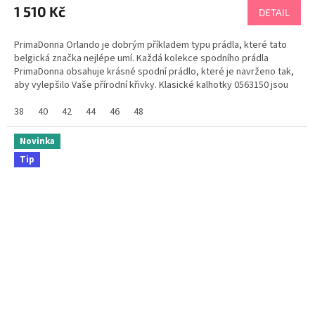
1 510 Kč
DETAIL
PrimaDonna Orlando je dobrým příkladem typu prádla, které tato
belgická značka nejlépe umí. Každá kolekce spodního prádla
PrimaDonna obsahuje krásné spodní prádlo, které je navrženo tak,
aby vylepšilo Vaše přírodní křivky. Klasické kalhotky 0563150 jsou
zdobeny elegantní výšivkou na bocích...
38
40
42
44
46
48
Novinka
Tip