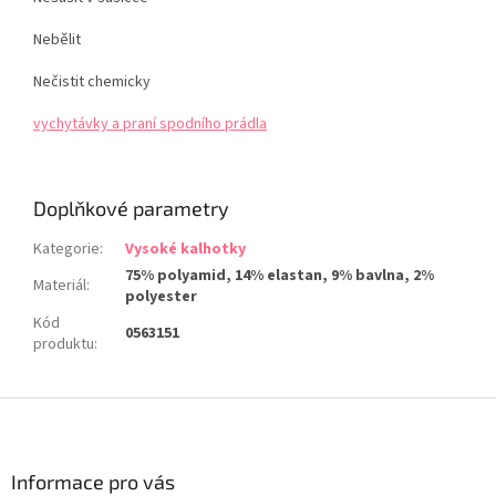
Nebělit
Nečistit chemicky
vychytávky a praní spodního prádla
Doplňkové parametry
Kategorie
:
Vysoké kalhotky
75% polyamid, 14% elastan, 9% bavlna, 2%
Materiál
:
polyester
Kód
0563151
produktu
:
Z
á
p
a
Informace pro vás