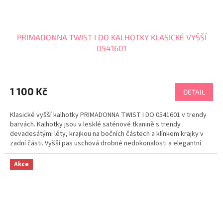
PRIMADONNA TWIST I DO KALHOTKY KLASICKÉ VYŠŠÍ
0541601
1 100 Kč
DETAIL
Klasické vyšší kalhotky PRIMADONNA TWIST I DO 0541601 v trendy
barvách. Kalhotky jsou v lesklé saténové tkanině s trendy
devadesátými léty, krajkou na bočních částech a klínkem krajky v
zadní části. Vyšší pas uschová drobné nedokonalosti a elegantní
krajka na bocích působí zeštíhlujícím...
Akce