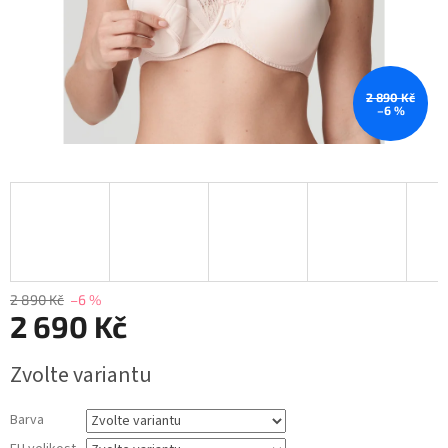
2 890 Kč
–6 %
2 890 Kč
–6 %
2 690 Kč
Měrná
Zvolte variantu
cena:
Barva