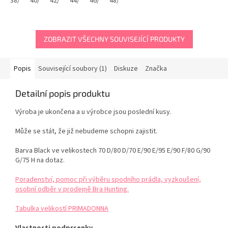
38/
40/
42/
44/
46/
48/
ZOBRAZIT VŠECHNY SOUVISEJÍCÍ PRODUKTY
Popis
Související soubory (1)
Diskuze
Značka
Detailní popis produktu
Výroba je ukončena a u výrobce jsou poslední kusy.
Může se stát, že již nebudeme schopni zajistit.
Barva Black ve velikostech 70 D/80 D/70 E/90 E/95 E/90 F/80 G/90
G/75 H na dotaz.
Poradenství, pomoc při výběru spodního prádla, vyzkoušení,
osobní odběr v prodejně Bra Hunting.
Tabulka velikostí PRIMADONNA