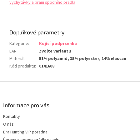
vychytávky a praní spodního prádla
Doplňkové parametry
Kategorie
:
Kojící podprsenka
EAN
:
Zvolte variantu
Materiál
:
51% polyamid, 35% polyester, 14% elastan
Kód produktu
:
0141608
Z
á
p
a
Informace pro vás
t
Kontakty
í
O nás
Bra Hunting VIP poradna