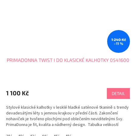
1 240 Kč
–11 %
PRIMADONNA TWIST I DO KLASICKÉ KALHOTKY 0541600
1 100 Kč
DETAIL
Stylové klasické kalhotky v lesklé hladké saténové tkanině s trendy
devadesátými léty s jemnou krajkou v přední části. Zakončení
nohaviček je tvořeno plochými pod oblečením neviditelnými švy.
PrimaDonna je fit, kvalita a nádherný design. Tabulka velikostí
PRIMADONNA