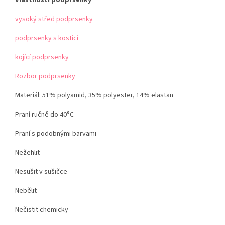
Vlastnosti podprsenky
vysoký střed podprsenky
podprsenky s kosticí
kojící podprsenky
Rozbor podprsenky
Materiál:
51% polyamid, 35% polyester, 14% elastan
Praní ručně do 40°C
Praní s podobnými barvami
Nežehlit
Nesušit v sušičce
Nebělit
Nečistit chemicky