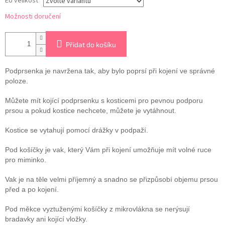
EU velikost
Možnosti doručení
Přidat do košíku
Podprsenka je navržena tak, aby bylo poprsí při kojení ve správné
poloze.
Můžete mít kojící podprsenku s kosticemi pro pevnou podporu
prsou a pokud kostice nechcete, můžete je vytáhnout.
Kostice se vytahují pomocí drážky v podpaží.
Pod košíčky je vak, který Vám při kojení umožňuje mít volné ruce
pro miminko.
Vak je na těle velmi příjemný a snadno se přizpůsobí objemu prsou
před a po kojení.
Pod měkce vyztuženými košíčky z mikrovlákna se nerýsují
bradavky ani kojící vložky.