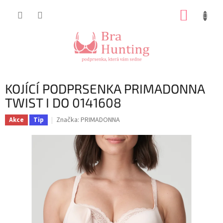
Přejít
NÁKUP
na
obsah
KOŠÍK
KOJÍCÍ PODPRSENKA PRIMADONNA
TWIST I DO 0141608
Značka:
PRIMADONNA
Akce
Tip