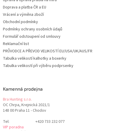
Úprava a oprava prádla na míru
Doprava a platba ČR a EU
Vrácení a výměna zboží
Obchodní podmínky
Podmínky ochrany osobních údajů
Formulář odstoupení od smlouvy
Reklamační list
PRŮVODCE A PŘEVOD VELIKOSTÍ EU/USA/UK/AUS/FR
Tabulka velikostí kalhotky a boxerky
Tabulka velikostí při výběru podprsenky
Kamenná prodejna
Bra Hunting s.r.o.
OC Chrpa, Krejnická 2021/1
148 00 Praha 11 - Chodov
Tel:
+420 733 232 077
VIP poradna