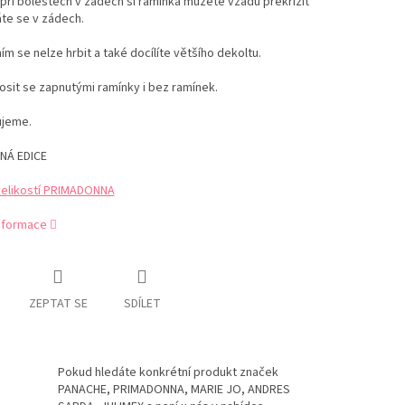
 při bolestech v zádech si ramínka můžete vzadu překřížit
te se v zádech.
ím se nelze hrbit a také docílíte většího dekoltu.
sit se zapnutými ramínky i bez ramínek.
jeme.
NÁ EDICE
velikostí PRIMADONNA
informace
ZEPTAT SE
SDÍLET
Pokud hledáte konkrétní produkt značek
PANACHE, PRIMADONNA, MARIE JO, ANDRES