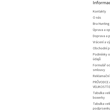
Informac
í
Kontakty
O nás
Bra Hunting
Úprava a op
Doprava a p
Vrácení a v
Obchodní 
Podmínky o
údajů
Formulář o
smlouvy
Reklamační 
PRŮVODCE 
VELIKOSTÍ 
Tabulka vel
boxerky
Tabulka vel
podprsenk