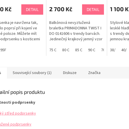
0 Kč
2 700 Kč
1 100 K
DETAIL
DETAIL
enka je navržena tak,
Balkónová nevyztužená
Stylové kla
lo poprsí při kojení ve
braletka PRIMADONNA TWIST I
lesklé hla
é poloze. Můžete mít
DO 0141606 v trendy barvách.
s trendy d
 podprsenku s kosticemi
Jedinečný krajkový jemný vzor
jemnou kraj
vnou podporu prsou a
vytváří úžasný vzhled. Krajka
Zakončení 
kostice nechcete,
95F
se dokonale přizpůsobí i
75 C
80 C
85 C
90 C
70 D
tvořeno pl
38/
75 D
40/
8
 je vytáhnout. Kostice
rozdílné velikosti prsou.
oblečením 
ahují pomocí drážky
PrimaDonna zaručuje perfektní
PrimaDonna 
aží. Pod košíčky je vak,
střih, optimální podporu a
nádherný d
Vám při kojení umožňuje...
vynikající kvalitu. Vysoký
velikostí 
s
Související soubory (1)
Diskuze
Značka
boční...
ailní popis produktu
tnosti podprsenky
ký střed podprsenky
užené podprsenky