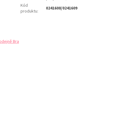
Kód
0241608/0241609
produktu
:
odejně Bra