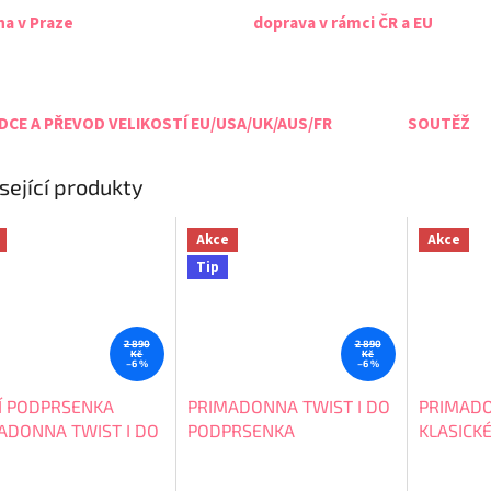
na v Praze
doprava v rámci ČR a EU
CE A PŘEVOD VELIKOSTÍ EU/USA/UK/AUS/FR
SOUTĚŽ
sející produkty
Akce
Akce
Tip
2 890
2 890
Kč
Kč
–6 %
–6 %
CÍ PODPRSENKA
PRIMADONNA TWIST I DO
PRIMADO
ADONNA TWIST I DO
PODPRSENKA
KLASICK
608
NEVYZTUŽENÁ
0541600
BALKÓNOVÁ 0141606