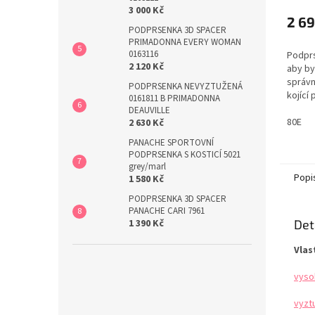
3 000 Kč
2 69
PODPRSENKA 3D SPACER
PRIMADONNA EVERY WOMAN
0163116
Podprs
2 120 Kč
aby by
správn
PODPRSENKA NEVYZTUŽENÁ
kojící
0161811 B PRIMADONNA
pro pe
DEAUVILLE
pokud 
80E
2 630 Kč
můžete
PANACHE SPORTOVNÍ
se vyt
PODPRSENKA S KOSTICÍ 5021
v podp
grey/marl
který 
Popi
1 580 Kč
PODPRSENKA 3D SPACER
PANACHE CARI 7961
Det
1 390 Kč
Vlas
vyso
vyzt