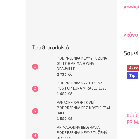
prodej
PRŮVOD
Top 8 produktů
Souvi
PODPRSENKA NEVYZTUŽENÁ
0161810 PRIMADONNA
Akce
DEAUVILLE
2 730 Kč
Tip
PODPRSENKA VYZTUŽENÁ
PUSH UP LUNA MIRACLE 1821
1 680 Kč
PANACHE SPORTOVNÍ
PODPRSENKA BEZ KOSTIC 7341
latte
KOJÍ
1 580 Kč
PRIM
PRIMADONNA BELGRAVIA
0141
PODPRSENKA NEVYZTUŽENÁ
0163222