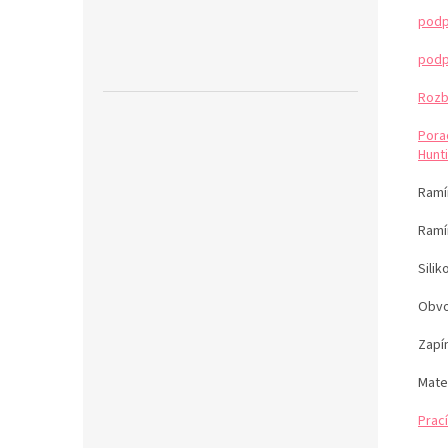
podp
podp
Rozb
Pora
Hunti
Ramín
Ramí
Sili
Obvo
Zapín
Mate
Prací