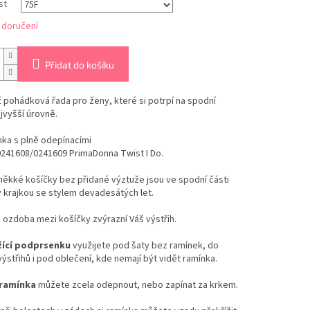
st
 doručení
Přidat do košíku
 pohádková řada pro ženy, které si potrpí na spodní
jvyšší úrovně.
ka s plně odepínacími
0241608/0241609 PrimaDonna Twist I Do.
ěkké košíčky bez přidané výztuže jsou ve spodní části
 krajkou se stylem devadesátých let.
ozdoba mezi košíčky zvýrazní Váš výstřih.
ící podprsenku
využijete pod šaty bez ramínek, do
výstřihů i pod oblečení, kde nemají být vidět ramínka.
ramínka
můžete zcela odepnout, nebo zapínat za krkem.