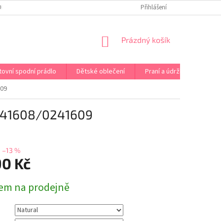
OPRAVA PRÁDLA NA MÍRU
DOPRAVA A PLATBA ČR A EU
Přihlášení
VRÁCENÍ A V
NÁKUPNÍ
Prázdný košík
KOŠÍK
tovní spodní prádlo
Dětské oblečení
Praní a údržba
Kont
09
241608/0241609
–13 %
90 Kč
em na prodejně