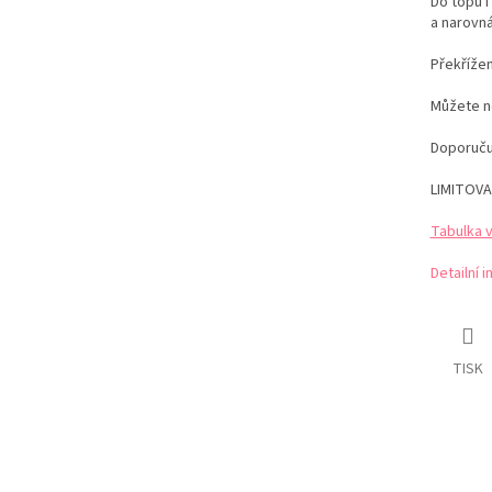
Do topů i
a narovná
Překřížen
Můžete no
Doporuču
LIMITOVA
Tabulka 
Detailní 
TISK