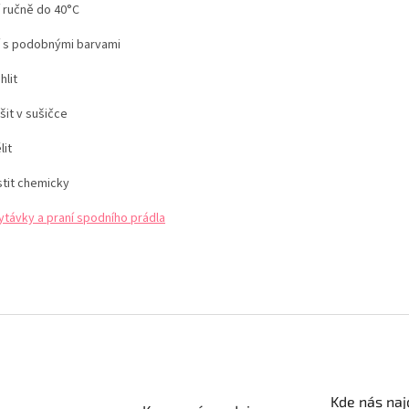
í ručně do 40°C
í s podobnými barvami
hlit
šit v sušičce
lit
stit chemicky
ytávky a praní spodního prádla
Kde nás naj