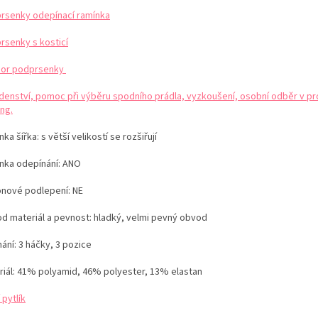
rsenky odepínací ramínka
rsenky s kosticí
or podprsenky
denství, pomoc při výběru spodního prádla, vyzkoušení, osobní odběr v pr
ng.
ka šířka: s větší velikostí se rozšiřují
nka odepínání: ANO
konové podlepení: NE
d materiál a pevnost: hladký, velmi pevný obvod
ání: 3 háčky, 3 pozice
riál: 41% polyamid, 46% polyester, 13% elastan
 pytlík