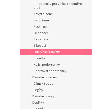
n
Podprsenky pro velká a nadměrná
e
prsa
l
Nevyztužené
Vyztužené
Push - up
3D spacer
Bez kostic
S kosticí
Odepínací ramínka
Braletky
Kojící podprsenky
Sportovní podprsenky
Dámské oblečení
Dámská body
Legíny
Dámské plavky
Doplňky