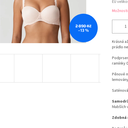
EU veliko
Možnosti
2 890 Kč
–13 %
Krásná až
prádlo ne
Podprsen
ramínky 
Pěnové m
lemovány
Saténová 
Samodrž
hlubších 
Zdobná 