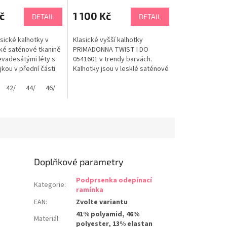
č
1 100 Kč
DETAIL
DETAIL
sické kalhotky v
Klasické vyšší kalhotky
dké saténové tkanině
PRIMADONNA TWIST I DO
evadesátými léty s
0541601 v trendy barvách.
kou v přední části.
Kalhotky jsou v lesklé saténové
nohaviček je
tkanině s trendy devadesátými
ochými pod
0 D
42/
85 D
44/
90 D
46/
48/
léty, krajkou na bočních
neviditelnými švy.
částech a klínkem krajky v
je fit, kvalita a
zadní části. Vyšší pas uschová
esign. Tabulka
drobné nedokonalosti a
PRIMADONNA
elegantní krajka na bocích
působí zeštíhlujícím...
Doplňkové parametry
Podprsenka odepínací
Kategorie
:
ramínka
EAN
:
Zvolte variantu
41% polyamid, 46%
Materiál
:
polyester, 13% elastan