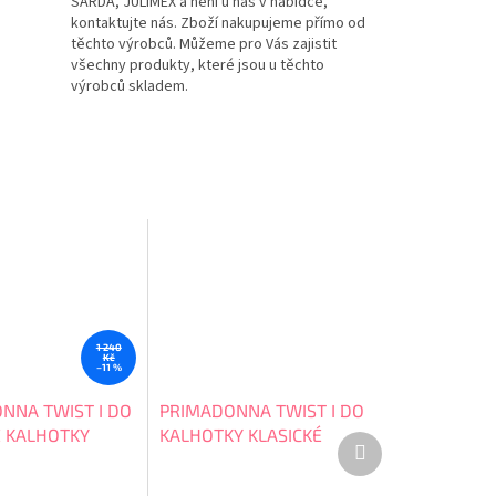
SARDA, JULIMEX a není u nás v nabídce,
kontaktujte nás. Zboží nakupujeme přímo od
těchto výrobců. Můžeme pro Vás zajistit
všechny produkty, které jsou u těchto
výrobců skladem.
1 240
Kč
–11 %
NNA TWIST I DO
PRIMADONNA TWIST I DO
É KALHOTKY
KALHOTKY KLASICKÉ
Další
VYŠŠÍ 0541601
produkt