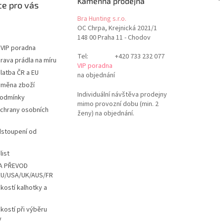
Kamenná prodejna
e pro vás
Bra Hunting s.r.o.
OC Chrpa, Krejnická 2021/1
148 00 Praha 11 - Chodov
 VIP poradna
Tel:
+420 733 232 077
rava prádla na míru
VIP poradna
latba ČR a EU
na objednání
ýměna zboží
Individuální návštěva prodejny
podmínky
mimo provozní dobu (min. 2
chrany osobních
ženy) na objednání.
dstoupení od
list
A PŘEVOD
EU/USA/UK/AUS/FR
ikostí kalhotky a
ikostí při výběru
y