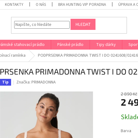
KONTAKTY
O NÁS
BRA HUNTING VIP PORADNA
ÚPRAVA A 
HLEDAT
Dámské stahovací prádlo
Pánské prádlo
Tipy dárky
Spor
ínací ramínka
PODPRSENKA PRIMADONNA TWIST I DO 0241608/02416
PRSENKA PRIMADONNA TWIST I DO 0
Značka:
PRIMADONNA
Tip
2 890 Kč
2 4
Měrná
Sklad
cena:
Barva