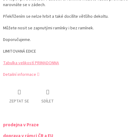
narovnáte se v zádech.
Překřížením se nelze hrbit a také docílíte většího dekoltu.
Můžete nosit se zapnutými ramínky i bez ramínek.
Doporučujeme.
LIMITOVANÁ EDICE
Tabulka velikostí PRIMADONNA
Detailní informace
ZEPTAT SE
SDÍLET
prodejna v Praze
doprava v rámci ČR a EU