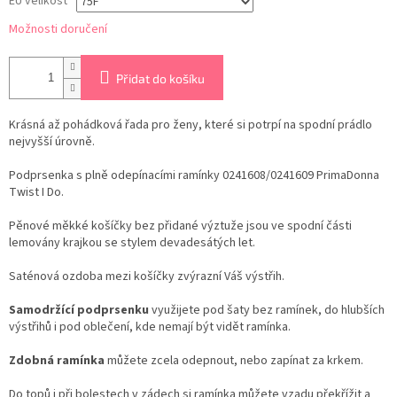
EU velikost
Možnosti doručení
Přidat do košíku
Krásná až pohádková řada pro ženy, které si potrpí na spodní prádlo
nejvyšší úrovně.
Podprsenka s plně odepínacími ramínky 0241608/0241609 PrimaDonna
Twist I Do.
Pěnové měkké košíčky bez přidané výztuže jsou ve spodní části
lemovány krajkou se stylem devadesátých let.
Saténová ozdoba mezi košíčky zvýrazní Váš výstřih.
Samodržící podprsenku
využijete pod šaty bez ramínek, do hlubších
výstřihů i pod oblečení, kde nemají být vidět ramínka.
Zdobná ramínka
můžete zcela odepnout, nebo zapínat za krkem.
Do topů i při bolestech v zádech si ramínka můžete vzadu překřížit a