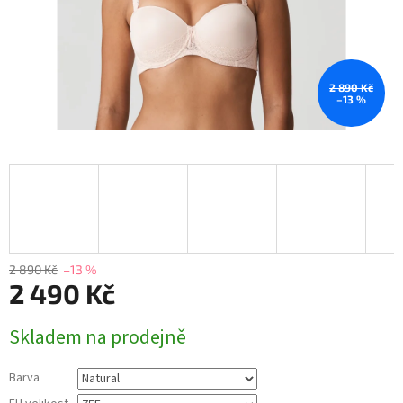
2 890 Kč
–13 %
2 890 Kč
–13 %
2 490 Kč
Měrná
Skladem na prodejně
cena:
Barva