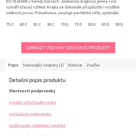
DO 0141606 v trendy barvách. Jedinečný krajkový jemný vzor
vytváří úžasný vzhled. Krajka se dokonale přizpůsobí i rozdílné
velikosti prsou. PrimaDonna zaručuje perfektní střih, optimální
podporu a vynikající kvalitu. Vysoký boční...
75 C
80 C
85 C
90 C
70 D
75 D
80 D
85 D
90 D
ZOBRAZIT VŠECHNY SOUVISEJÍCÍ PRODUKTY
Popis
Související soubory (1)
Diskuze
Značka
Detailní popis produktu
Vlastnosti podprsenky
vysoký střed podprsenky
vyztužené podprsenky
podprsenky odepínací ramínka