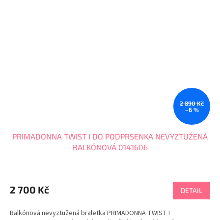
2 890 Kč
–6 %
PRIMADONNA TWIST I DO PODPRSENKA NEVYZTUŽENÁ
BALKÓNOVÁ 0141606
2 700 Kč
DETAIL
Balkónová nevyztužená braletka PRIMADONNA TWIST I