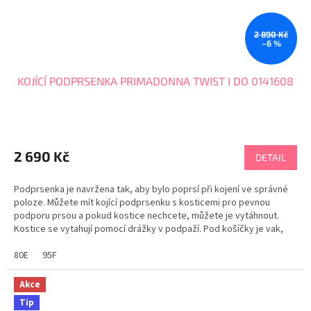
2 890 Kč
–6 %
KOJÍCÍ PODPRSENKA PRIMADONNA TWIST I DO 0141608
2 690 Kč
DETAIL
Podprsenka je navržena tak, aby bylo poprsí při kojení ve správné
poloze. Můžete mít kojící podprsenku s kosticemi pro pevnou
podporu prsou a pokud kostice nechcete, můžete je vytáhnout.
Kostice se vytahují pomocí drážky v podpaží. Pod košíčky je vak,
který Vám při kojení umožňuje...
80E
95F
Akce
Tip