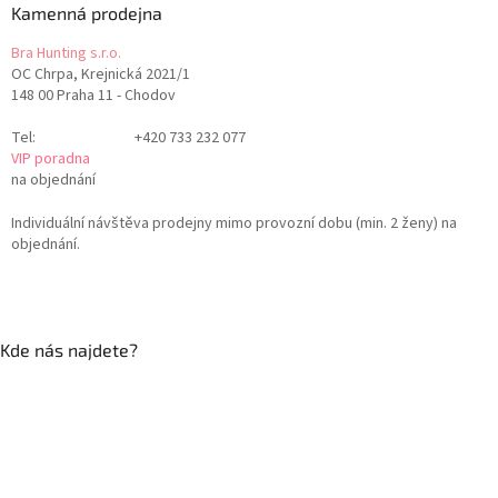
Kamenná prodejna
Bra Hunting s.r.o.
OC Chrpa, Krejnická 2021/1
148 00 Praha 11 - Chodov
Tel:
+420 733 232 077
VIP poradna
na objednání
Individuální návštěva prodejny mimo provozní dobu (min. 2 ženy) na
objednání.
Kde nás najdete?