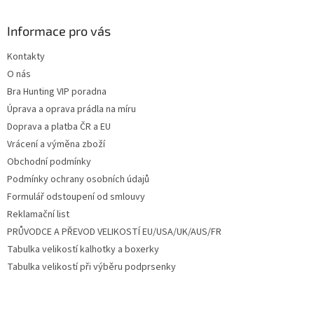
á
p
a
Informace pro vás
t
Kontakty
í
O nás
Bra Hunting VIP poradna
Úprava a oprava prádla na míru
Doprava a platba ČR a EU
Vrácení a výměna zboží
Obchodní podmínky
Podmínky ochrany osobních údajů
Formulář odstoupení od smlouvy
Reklamační list
PRŮVODCE A PŘEVOD VELIKOSTÍ EU/USA/UK/AUS/FR
Tabulka velikostí kalhotky a boxerky
Tabulka velikostí při výběru podprsenky