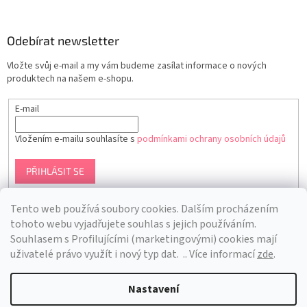
Odebírat newsletter
Vložte svůj e-mail a my vám budeme zasílat informace o nových
produktech na našem e-shopu.
E-mail
Vložením e-mailu souhlasíte s
podmínkami ochrany osobních údajů
PŘIHLÁSIT SE
Tento web používá soubory cookies. Dalším procházením
tohoto webu vyjadřujete souhlas s jejich používáním.
S
ouhlasem s Profilujícími (marketingovými) cookies mají
uživatelé právo využít i nový typ dat.
.. Více informací
zde
.
Nastavení
Vytvořil Shoptet