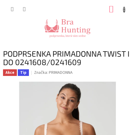
Přejít
NÁKUP
na
obsah
KOŠÍK
PODPRSENKA PRIMADONNA TWIST I
DO 0241608/0241609
Značka:
PRIMADONNA
Akce
Tip