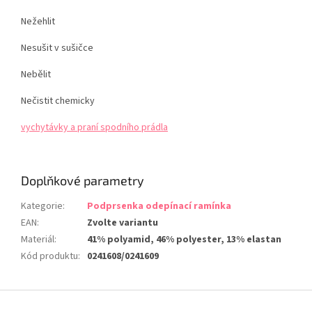
Nežehlit
Nesušit v sušičce
Nebělit
Nečistit chemicky
vychytávky a praní spodního prádla
Doplňkové parametry
Kategorie
:
Podprsenka odepínací ramínka
EAN
:
Zvolte variantu
Materiál
:
41% polyamid, 46% polyester, 13% elastan
Kód produktu
:
0241608/0241609
Z