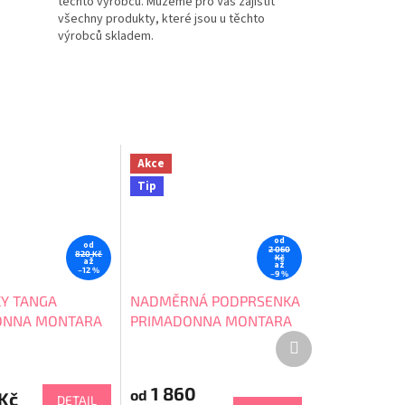
těchto výrobců. Můžeme pro Vás zajistit
všechny produkty, které jsou u těchto
výrobců skladem.
Akce
Tip
od
od
2 060
820 Kč
Kč
až
až
–12 %
–9 %
Y TANGA
NADMĚRNÁ PODPRSENKA
ONNA MONTARA
PRIMADONNA MONTARA
Další
0163385
produkt
1 860
od
Kč
DETAIL