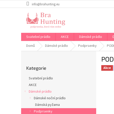
Přejít
info@brahunting.eu
na
obsah
Svatební prádlo
AKCE
Dámské prádlo
Domů
Dámské prádlo
Podprsenky
POD
P
POD
o
Přeskočit
s
Kategorie
kategorie
Akce
t
r
Svatební prádlo
a
AKCE
n
Dámské prádlo
n
í
Dámské noční prádlo
p
Dámská pyžama
a
Podprsenky