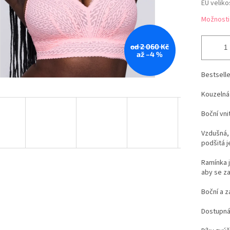
EU veliko
Možnosti
od 2 060 Kč
až –4 %
Bestselle
Kouzeln
Boční vni
Vzdušná, 
podšitá 
Ramínka j
aby se za
Boční a z
Dostupná