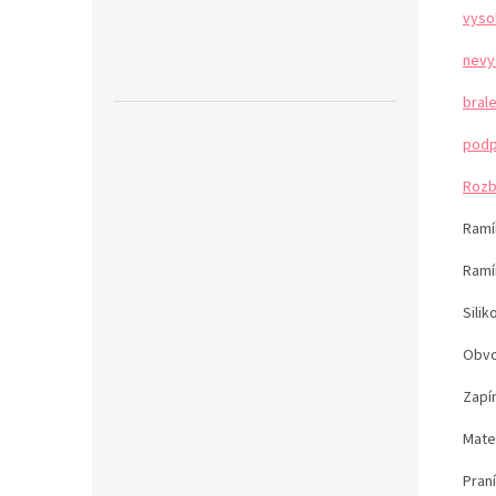
vyso
nevy
bral
podp
Rozb
Ramín
Ramí
Sili
Obvo
Zapí
Mater
Pran