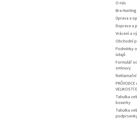
O nás
Bra Hunting
Úprava a op
Doprava a p
Vrácení a v
Obchodní 
Podmínky o
údajů
Formulář o
smlouvy
Reklamační 
PRŮVODCE 
VELIKOSTÍ 
Tabulka vel
boxerky
Tabulka vel
podprsenk