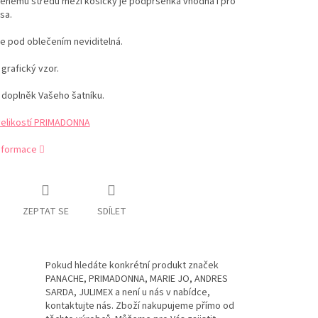
šenému středu mezi košíčky je podprsenka vhodná i pro
sa.
je pod oblečením neviditelná.
 grafický vzor.
 doplněk Vašeho šatníku.
velikostí PRIMADONNA
informace
ZEPTAT SE
SDÍLET
Pokud hledáte konkrétní produkt značek
PANACHE, PRIMADONNA, MARIE JO, ANDRES
SARDA, JULIMEX a není u nás v nabídce,
kontaktujte nás. Zboží nakupujeme přímo od