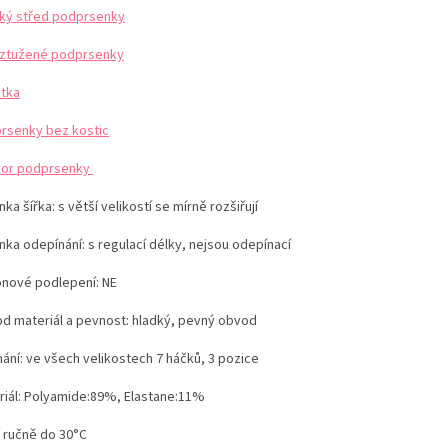
ký střed podprsenky
ztužené podprsenky
etka
rsenky bez kostic
or podprsenky
ka šířka: s větší velikostí se mírně rozšiřují
nka odepínání: s regulací délky, nejsou odepínací
konové podlepení: NE
d materiál a pevnost: hladký, pevný obvod
nání: ve všech velikostech 7 háčků, 3 pozice
iál:
Polyamide:89%, Elastane:11%
í ručně do 30°C