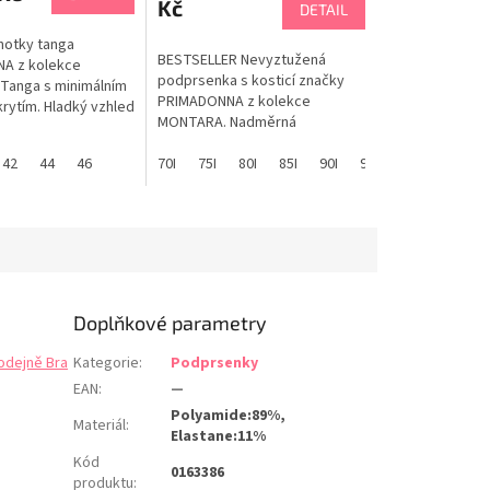
Kč
DETAIL
lhotky tanga
BESTSELLER Nevyztužená
A z kolekce
podprsenka s kosticí značky
Tanga s minimálním
PRIMADONNA z kolekce
rytím. Hladký vzhled
MONTARA. Nadměrná
ním. Elegantní a
podprsenka je navržena v
afická krajka. Dárek
42
44
46
cíleném střihu pro pevnou
70I
75I
80I
85I
90I
95I
100I
70J
abulka velikostí
podporu prsou v nadměrných
NA
velikostech EU/I-M, menší
velikosti EU/C-H najdete zde.
Boční panel centralizuje poprsí
na střed. Ramínka jsou
umístěna více...
Doplňkové parametry
odejně Bra
Kategorie
:
Podprsenky
EAN
:
—
Polyamide:89%,
Materiál
:
Elastane:11%
Kód
0163386
produktu
: