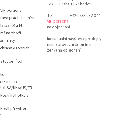
148 00 Praha 11 - Chodov
 VIP poradna
Tel:
+420 733 232 077
rava prádla na míru
VIP poradna
latba ČR a EU
na objednání
ýměna zboží
Individuální návštěva prodejny
podmínky
mimo provozní dobu (min. 2
chrany osobních
ženy) na objednání.
dstoupení od
list
A PŘEVOD
EU/USA/UK/AUS/FR
ikostí kalhotky a
ikostí při výběru
y