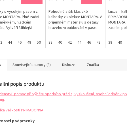
ky s vysokým pasem z
Pohodlné a šik klasické
Luxusní ka
e MONTARA. Plné zadní
kalhotky z kolekce MONTARA. V
PRIMADONN
v měkkém, hladkém
příjemném materiálu s detaily
MONTARA. 
lu. Vytváří štíhlejší
hravého vroubkování v pase.
zadním pok
 postavy. Elegantní
Tento styl Rio Briefs s
pod obleče
ký vzor krajky. Tabulka
grafickou krajkou nabízí plnější
vzdušná gr
42
44
46
48
50
52
38
40
42
44
46
48
38
40
stí PRIMADONNA
zadní krytí. Tabulka velikostí
pro ženu. T
PRIMADONNA
PRIMADON
s
Související soubory (3)
Diskuze
Značka
ailní popis produktu
denství, pomoc při výběru spodního prádla, vyzkoušení, osobní odběr v pr
ng.
lka velikostí PRIMADONNA
tnosti podprsenky