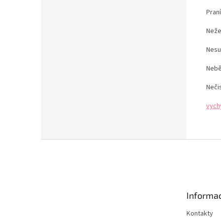
Pran
Neže
Nesu
Nebě
Neči
vych
Z
á
p
a
t
Informac
í
Kontakty