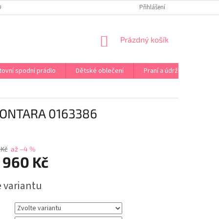
OPRAVA PRÁDLA NA MÍRU
DOPRAVA A PLATBA ČR A EU
Přihlášení
VRÁCENÍ A V
NÁKUPNÍ
Prázdný košík
KOŠÍK
tovní spodní prádlo
Dětské oblečení
Praní a údržba
Kont
ONTARA 0163386
 Kč
až –4 %
 960 Kč
e variantu