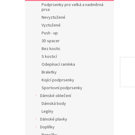
n
Podprsenky pro velká a nadměrná
e
prsa
l
Nevyztužené
Vyztužené
Push - up
3D spacer
Bez kostic
S kosticí
Odepínací ramínka
Braletky
Kojící podprsenky
Sportovní podprsenky
Dámské oblečení
Dámská body
Legíny
Dámské plavky
Doplňky