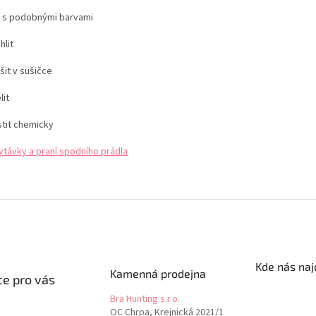
í s podobnými barvami
hlit
šit v sušičce
lit
stit chemicky
ytávky a praní spodního prádla
Kde nás naj
Kamenná prodejna
e pro vás
Bra Hunting s.r.o.
OC Chrpa, Krejnická 2021/1