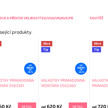
CE A PŘEVOD VELIKOSTÍ EU/USA/UK/AUS/FR
SOUTĚŽ
sející produkty
Akce
Akce
Tip
Tip
od
od
960 Kč
820 Kč
až
až
–10 %
–24 %
OTKY PRIMADONNA
KALHOTKY PRIMADONNA
KALHOTK
ARA 0563381
MONTARA 0563380
PRIMAD
0663380
60 Kč
620 Kč
720 
od
od
DETAIL
DETAIL