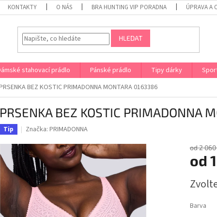
KONTAKTY
O NÁS
BRA HUNTING VIP PORADNA
ÚPRAVA A 
HLEDAT
Dámské stahovací prádlo
Pánské prádlo
Tipy dárky
Spor
PRSENKA BEZ KOSTIC PRIMADONNA MONTARA 0163386
PRSENKA BEZ KOSTIC PRIMADONNA M
Značka:
PRIMADONNA
Tip
od 2 060
od
1
Měrná
Zvolt
cena:
Barva