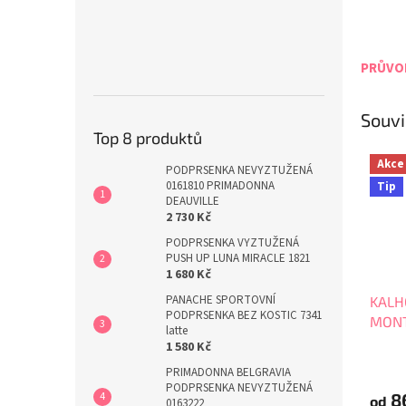
PRŮVOD
Souvi
Top 8 produktů
Akce
PODPRSENKA NEVYZTUŽENÁ
0161810 PRIMADONNA
Tip
DEAUVILLE
2 730 Kč
PODPRSENKA VYZTUŽENÁ
PUSH UP LUNA MIRACLE 1821
1 680 Kč
PANACHE SPORTOVNÍ
KALH
PODPRSENKA BEZ KOSTIC 7341
MONT
latte
1 580 Kč
PRIMADONNA BELGRAVIA
PODPRSENKA NEVYZTUŽENÁ
8
od
0163222