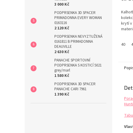
3 000 Kč
Kalhot
PODPRSENKA 3D SPACER
kolekc
PRIMADONNA EVERY WOMAN
0163116
krytí 
2 120 Kč
materiá
vzhled
PODPRSENKA NEVYZTUŽENÁ
grafic
0161811 B PRIMADONNA
40
veliko
DEAUVILLE
2 630 Kč
PANACHE SPORTOVNÍ
PODPRSENKA S KOSTICÍ 5021
Popi
grey/marl
1 580 Kč
PODPRSENKA 3D SPACER
Det
PANACHE CARI 7961
1 390 Kč
Pora
Hunti
Tabu
Vlas