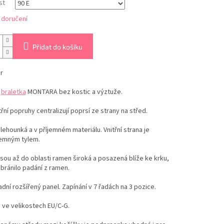
st
 doručení
Přidat do košíku
r
á
braletka
MONTARA bez kostic a výztuže.
třní popruhy centralizují poprsí ze strany na střed.
lehounká a v příjemném materiálu. Vnitřní strana je
jemným tylem.
sou až do oblasti ramen široká a posazená blíže ke krku,
bránilo padání z ramen.
adní rozšířený panel. Zapínání v 7 řadách na 3 pozice.
 ve velikostech EU/C-G.