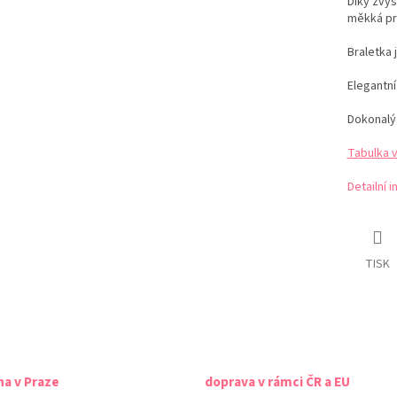
Díky zvý
měkká pr
Braletka 
Elegantní
Dokonalý
Tabulka 
Detailní 
TISK
na v Praze
doprava v rámci ČR a EU