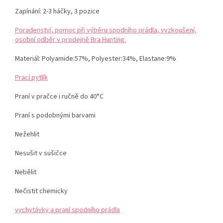
Zapínání: 2-3 háčky, 3 pozice
Poradenství, pomoc při výběru spodního prádla, vyzkoušení,
osobní odběr v prodejně Bra Hunting.
Materiál:
Polyamide:57%, Polyester:34%, Elastane:9%
Prací pytlík
Praní v pračce i ručně do 40°C
Praní s podobnými barvami
Nežehlit
Nesušit v sušičce
Nebělit
Nečistit chemicky
vychytávky a praní spodního prádla