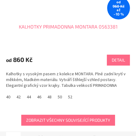
od
960 Kč
až
–10 %
KALHOTKY PRIMADONNA MONTARA 0563381
860 Kč
od
DETAIL
Kalhotky s vysokým pasem z kolekce MONTARA. Plné zadní krytí v
měkkém, hladkém materiálu. Vytváří štíhlejší vzhled postavy.
Elegantní grafický vzor krajky. Tabulka velikostí PRIMADONNA
40
42
44
46
48
50
52
ZOBRAZIT VŠECHNY SOUVISEJÍCÍ PRODUKTY