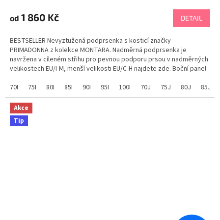
1 860 Kč
od
DETAIL
BESTSELLER Nevyztužená podprsenka s kosticí značky
PRIMADONNA z kolekce MONTARA. Nadměrná podprsenka je
navržena v cíleném střihu pro pevnou podporu prsou v nadměrných
velikostech EU/I-M, menší velikosti EU/C-H najdete zde. Boční panel
centralizuje poprsí na střed. Ramínka jsou umístěna více...
70I
75I
80I
85I
90I
95I
100I
70J
75J
80J
85J
Akce
Tip