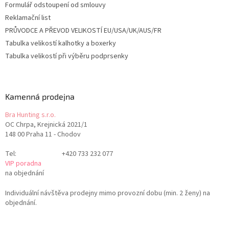
Formulář odstoupení od smlouvy
Reklamační list
PRŮVODCE A PŘEVOD VELIKOSTÍ EU/USA/UK/AUS/FR
Tabulka velikostí kalhotky a boxerky
Tabulka velikostí při výběru podprsenky
Kamenná prodejna
Bra Hunting s.r.o.
OC Chrpa, Krejnická 2021/1
148 00 Praha 11 - Chodov
Tel:
+420 733 232 077
VIP poradna
na objednání
Individuální návštěva prodejny mimo provozní dobu (min. 2 ženy) na
objednání.