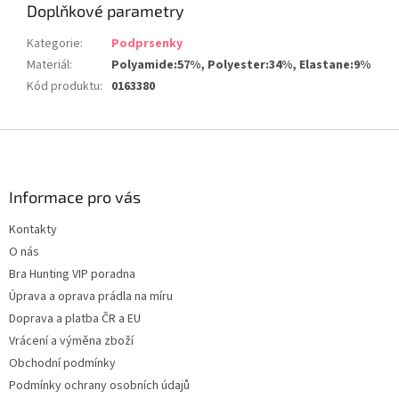
Doplňkové parametry
Kategorie
:
Podprsenky
Materiál
:
Polyamide:57%, Polyester:34%, Elastane:9%
Kód produktu
:
0163380
Z
á
p
a
Informace pro vás
t
Kontakty
í
O nás
Bra Hunting VIP poradna
Úprava a oprava prádla na míru
Doprava a platba ČR a EU
Vrácení a výměna zboží
Obchodní podmínky
Podmínky ochrany osobních údajů