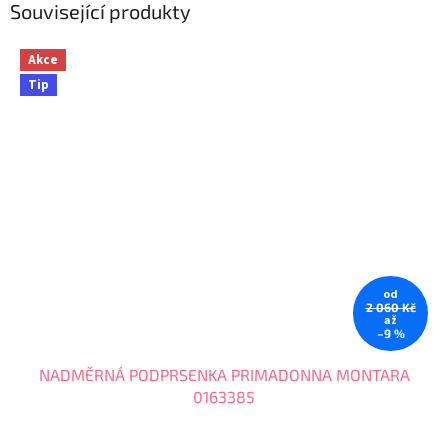
Související produkty
Akce
Tip
od
2 060 Kč
až
–9 %
NADMĚRNÁ PODPRSENKA PRIMADONNA MONTARA
0163385