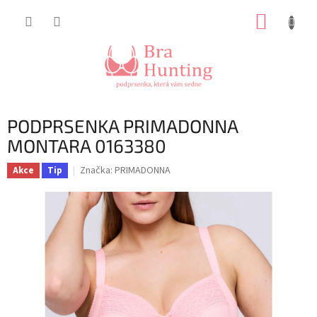
Přejít
NÁKUP
na
obsah
KOŠÍK
PODPRSENKA PRIMADONNA
MONTARA 0163380
Značka:
PRIMADONNA
Akce
Tip