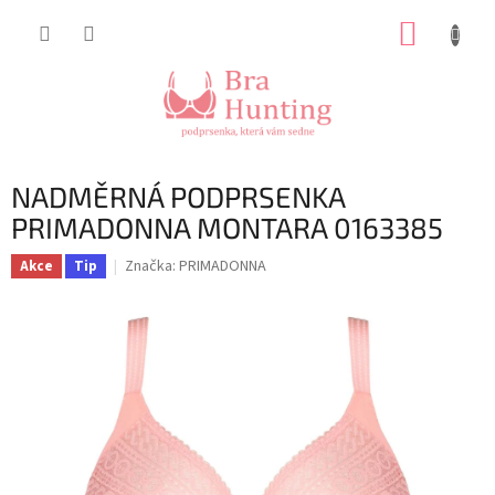
Přejít
NÁKUP
na
obsah
KOŠÍK
NADMĚRNÁ PODPRSENKA
PRIMADONNA MONTARA 0163385
Značka:
PRIMADONNA
Akce
Tip