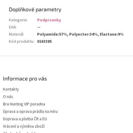
Doplňkové parametry
Kategorie
:
Podprsenky
EAN
:
—
Materiál
:
Polyamide:57%, Polyester:34%, Elastane:9%
Kód produktu
:
0163385
Z
á
p
a
Informace pro vás
t
Kontakty
í
O nás
Bra Hunting VIP poradna
Úprava a oprava prádla na míru
Doprava a platba ČR a EU
Vrácení a výměna zboží