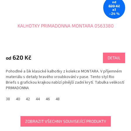
od
820 Kč
až
–24 %
KALHOTKY PRIMADONNA MONTARA 0563380
620 Kč
od
DETAIL
Pohodlné a šik klasické kalhotky z kolekce MONTARA. V příjemném
materiálu s detaily hravého vroubkování v pase. Tento styl Rio
Briefs s grafickou krajkou nabízí plnější zadní krytí. Tabulka velikostí
PRIMADONNA
38
40
42
44
46
48
ZOBRAZIT VŠECHNY SOUVISEJÍCÍ PRODUKTY