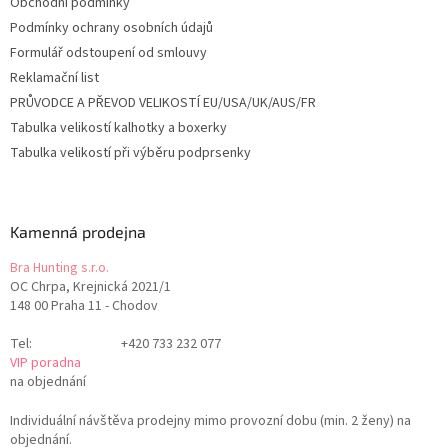
Obchodní podmínky
Podmínky ochrany osobních údajů
Formulář odstoupení od smlouvy
Reklamační list
PRŮVODCE A PŘEVOD VELIKOSTÍ EU/USA/UK/AUS/FR
Tabulka velikostí kalhotky a boxerky
Tabulka velikostí při výběru podprsenky
Kamenná prodejna
Bra Hunting s.r.o.
OC Chrpa, Krejnická 2021/1
148 00 Praha 11 - Chodov
Tel:
+420 733 232 077
VIP poradna
na objednání
Individuální návštěva prodejny mimo provozní dobu (min. 2 ženy) na
objednání.