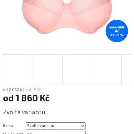
od 2 060
Kč
až –9 %
od 2 060 Kč
až –9 %
od
1 860 Kč
Měrná
Zvolte variantu
cena:
Barva