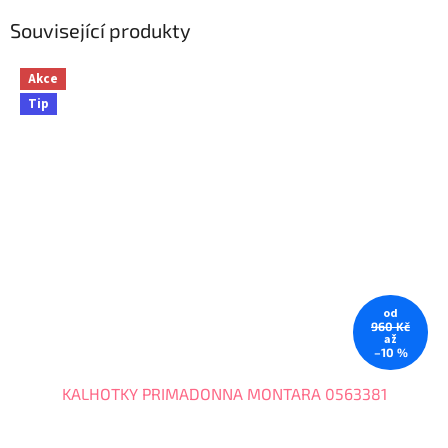
Související produkty
Akce
Tip
od
960 Kč
až
–10 %
KALHOTKY PRIMADONNA MONTARA 0563381