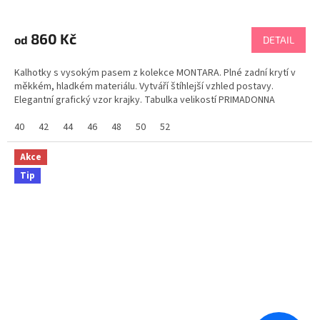
860 Kč
od
DETAIL
Kalhotky s vysokým pasem z kolekce MONTARA. Plné zadní krytí v
měkkém, hladkém materiálu. Vytváří štíhlejší vzhled postavy.
Elegantní grafický vzor krajky. Tabulka velikostí PRIMADONNA
40
42
44
46
48
50
52
Akce
Tip