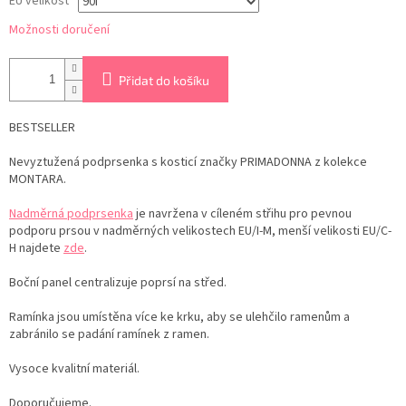
EU velikost
Možnosti doručení
Přidat do košíku
BESTSELLER
Nevyztužená podprsenka s kosticí značky PRIMADONNA z kolekce
MONTARA.
Nadměrná podprsenka
je navržena v cíleném střihu pro pevnou
podporu prsou v nadměrných velikostech EU/I-M, menší velikosti EU/C-
H najdete
zde
.
Boční panel centralizuje poprsí na střed.
Ramínka jsou umístěna více ke krku, aby se ulehčilo ramenům a
zabránilo se padání ramínek z ramen.
Vysoce kvalitní materiál.
Doporučujeme.