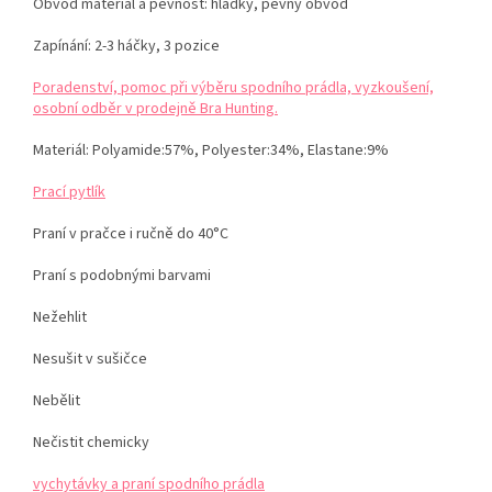
Obvod materiál a pevnost: hladký, pevný obvod
Zapínání: 2-3 háčky, 3 pozice
Poradenství, pomoc při výběru spodního prádla, vyzkoušení,
osobní odběr v prodejně Bra Hunting.
Materiál:
Polyamide:57%, Polyester:34%, Elastane:9%
Prací pytlík
Praní v pračce i ručně do 40°C
Praní s podobnými barvami
Nežehlit
Nesušit v sušičce
Nebělit
Nečistit chemicky
vychytávky a praní spodního prádla