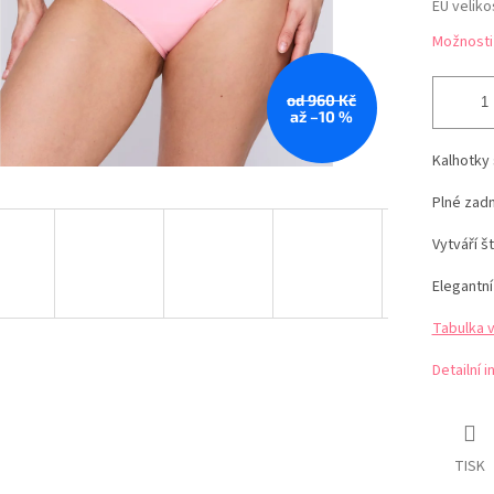
EU veliko
Možnosti
od 960 Kč
až –10 %
Kalhotky
Plné zadn
Vytváří š
Elegantní
Tabulka 
Detailní 
TISK