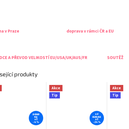
na v Praze
doprava v rámci ČR a EU
CE A PŘEVOD VELIKOSTÍ EU/USA/UK/AUS/FR
SOUTĚŽ
sející produkty
Akce
Akce
Tip
Tip
od
2 060
Kč
820 Kč
až
až
–4 %
–24 %