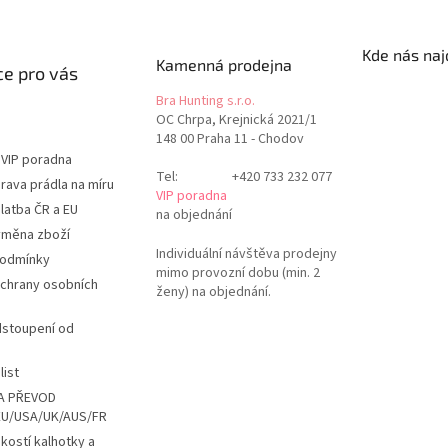
Kde nás naj
Kamenná prodejna
e pro vás
Bra Hunting s.r.o.
OC Chrpa, Krejnická 2021/1
148 00 Praha 11 - Chodov
 VIP poradna
Tel:
+420 733 232 077
rava prádla na míru
VIP poradna
latba ČR a EU
na objednání
ýměna zboží
Individuální návštěva prodejny
podmínky
mimo provozní dobu (min. 2
chrany osobních
ženy) na objednání.
dstoupení od
list
A PŘEVOD
EU/USA/UK/AUS/FR
ikostí kalhotky a