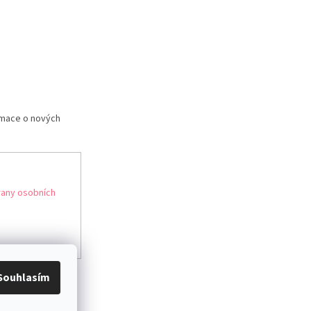
rmace o nových
any osobních
Souhlasím