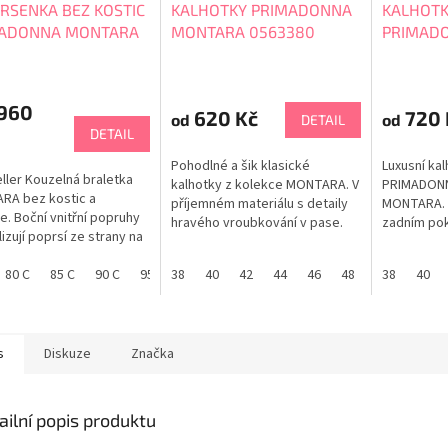
RSENKA BEZ KOSTIC
KALHOTKY PRIMADONNA
KALHOTK
ADONNA MONTARA
MONTARA 0563380
PRIMAD
386
0663380
 960
620 Kč
720 
od
od
DETAIL
DETAIL
Pohodlné a šik klasické
Luxusní ka
ller Kouzelná braletka
kalhotky z kolekce MONTARA. V
PRIMADONN
RA bez kostic a
příjemném materiálu s detaily
MONTARA. 
e. Boční vnitřní popruhy
hravého vroubkování v pase.
zadním pok
lizují poprsí ze strany na
Tento styl Rio Briefs s
pod obleče
 Vzdušná, lehounká a v
grafickou krajkou nabízí plnější
vzdušná gr
ném materiálu. Vnitřní
80 C
85 C
90 C
95 C
38
70 D
40
75 D
42
44
80 D
46
85 D
48
90 D
38
95 D
40
zadní krytí. Tabulka velikostí
pro ženu. T
 je podšitá jemným
PRIMADONNA
PRIMADON
 Ramínka jsou až do
i ramen široká a
ná blíže ke krku, aby se
s
Diskuze
Značka
lo padání...
ailní popis produktu