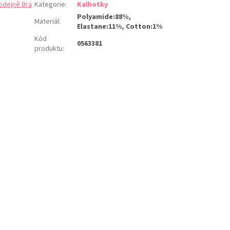
odejně Bra
Kategorie
:
Kalhotky
Polyamide:88%,
Materiál
:
Elastane:11%, Cotton:1%
Kód
0563381
produktu
: