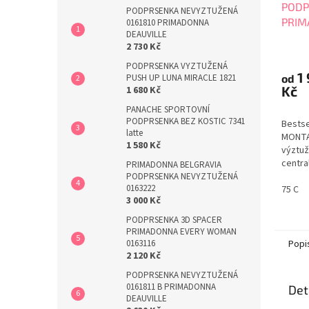
PODP
PODPRSENKA NEVYZTUŽENÁ
PRIM
0161810 PRIMADONNA
DEAUVILLE
0163
2 730 Kč
PODPRSENKA VYZTUŽENÁ
1
od
PUSH UP LUNA MIRACLE 1821
Kč
1 680 Kč
PANACHE SPORTOVNÍ
PODPRSENKA BEZ KOSTIC 7341
Bestse
latte
MONTA
1 580 Kč
výztuž
centra
PRIMADONNA BELGRAVIA
střed.
PODPRSENKA NEVYZTUŽENÁ
0163222
příjem
75 C
3 000 Kč
strana
tylem.
PODPRSENKA 3D SPACER
oblast
PRIMADONNA EVERY WOMAN
posaze
Popi
0163116
zabráni
2 120 Kč
PODPRSENKA NEVYZTUŽENÁ
0161811 B PRIMADONNA
Det
DEAUVILLE