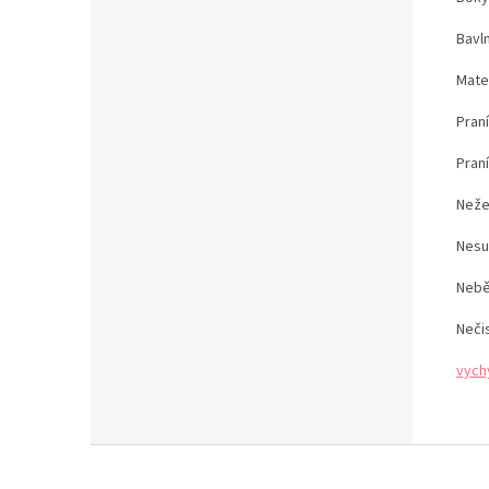
Bavln
Mate
Pran
Pran
Neže
Nesu
Nebě
Neči
vych
Z
á