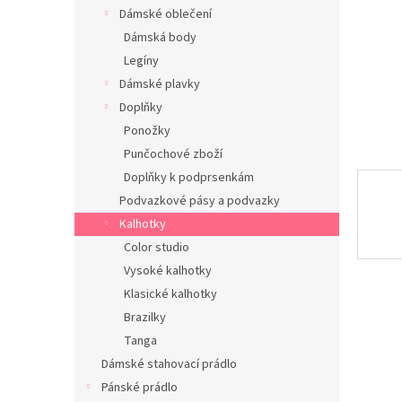
n
Dámské oblečení
e
Dámská body
l
Legíny
Dámské plavky
Doplňky
Ponožky
Punčochové zboží
Doplňky k podprsenkám
Podvazkové pásy a podvazky
Kalhotky
Color studio
Vysoké kalhotky
Klasické kalhotky
Brazilky
Tanga
Dámské stahovací prádlo
Pánské prádlo