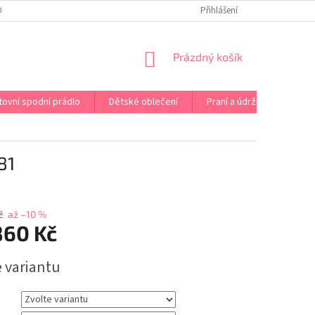
OPRAVA PRÁDLA NA MÍRU
DOPRAVA A PLATBA ČR A EU
Přihlášení
VRÁCENÍ A V
NÁKUPNÍ
Prázdný košík
KOŠÍK
tovní spodní prádlo
Dětské oblečení
Praní a údržba
Kont
81
č
až –10 %
860 Kč
e variantu