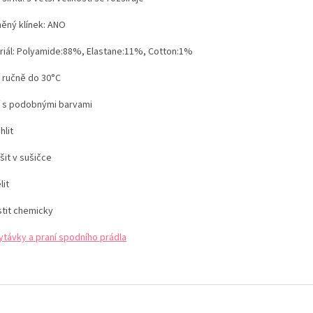
ěný klínek:
ANO
riál: Polyamide:88%, Elastane:11%, Cotton:1%
í ručně do 30°C
í s podobnými barvami
hlit
šit v sušičce
lit
stit chemicky
ytávky a praní spodního prádla