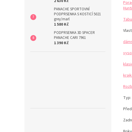
2 630 Kč
Pora
Hunti
PANACHE SPORTOVNÍ
PODPRSENKA S KOSTICÍ 5021
Tabu
grey/marl
1 580 Kč
Vlast
PODPRSENKA 3D SPACER
PANACHE CARI 7961
dáms
1 390 Kč
vyso
klas
kraj
Rozb
Typ:
Předn
Zadn
Bok