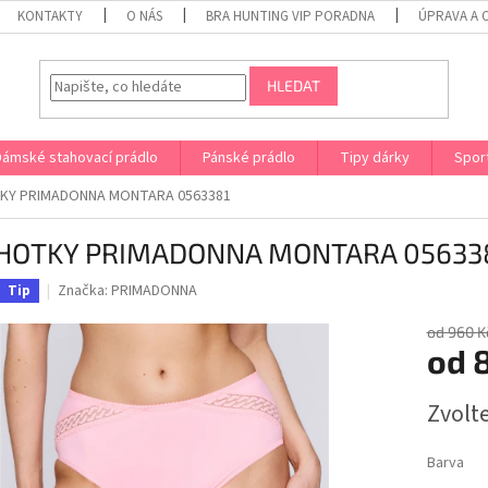
KONTAKTY
O NÁS
BRA HUNTING VIP PORADNA
ÚPRAVA A 
HLEDAT
Dámské stahovací prádlo
Pánské prádlo
Tipy dárky
Spor
KY PRIMADONNA MONTARA 0563381
HOTKY PRIMADONNA MONTARA 05633
Značka:
PRIMADONNA
Tip
od 960 K
od
Měrná
Zvolt
cena:
Barva