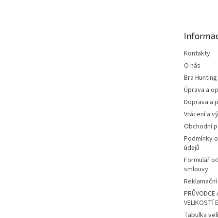
p
a
t
Informac
í
Kontakty
O nás
Bra Hunting
Úprava a op
Doprava a p
Vrácení a v
Obchodní 
Podmínky o
údajů
Formulář o
smlouvy
Reklamační 
PRŮVODCE 
VELIKOSTÍ 
Tabulka vel