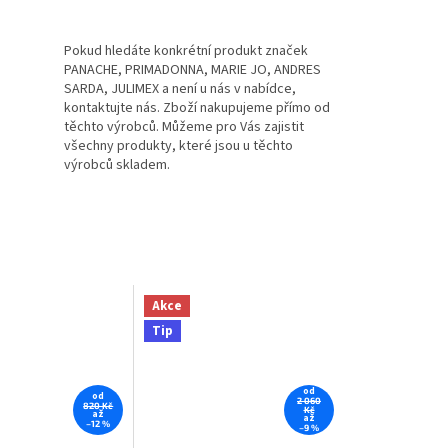
Pokud hledáte konkrétní produkt značek
PANACHE, PRIMADONNA, MARIE JO, ANDRES
SARDA, JULIMEX a není u nás v nabídce,
kontaktujte nás. Zboží nakupujeme přímo od
těchto výrobců. Můžeme pro Vás zajistit
všechny produkty, které jsou u těchto
výrobců skladem.
Akce
Tip
od
od
2 060
820 Kč
Kč
až
až
–12 %
–9 %