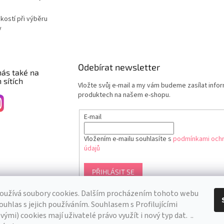
ikostí při výběru
y
Odebírat newsletter
nás také na
 sítích
Vložte svůj e-mail a my vám budeme zasílat info
produktech na našem e-shopu.
E-mail
Vložením e-mailu souhlasíte s
podmínkami ochr
údajů
PŘIHLÁSIT SE
oužívá soubory cookies. Dalším procházením tohoto webu
ouhlas s jejich používáním. S
ouhlasem s Profilujícími
ými) cookies mají uživatelé právo využít i nový typ dat.
..