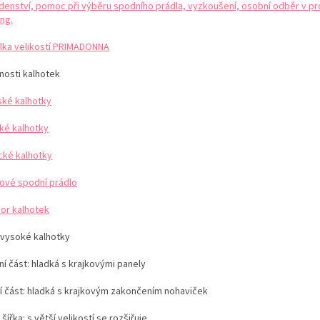
denství, pomoc při výběru spodního prádla, vyzkoušení, osobní odběr v pr
ng.
lka velikostí PRIMADONNA
nosti kalhotek
ké kalhotky
ké kalhotky
ické kalhotky
kové spodní prádlo
or kalhotek
vysoké kalhotky
í část: hladká s krajkovými panely
í část: hladká s krajkovým zakončením nohaviček
y
šířka:
s větší velikostí se rozšiřuje