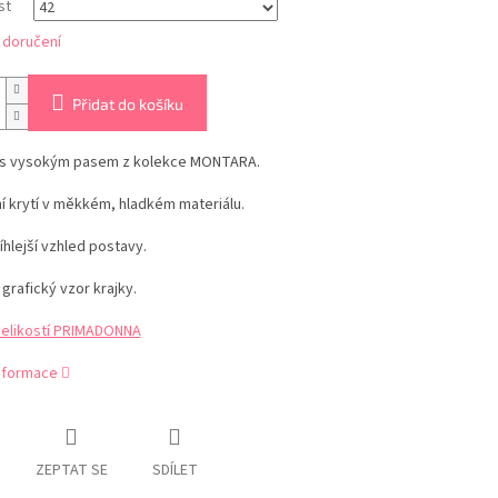
st
 doručení
Přidat do košíku
 s vysokým pasem z kolekce MONTARA.
í krytí v měkkém, hladkém materiálu.
tíhlejší vzhled postavy.
 grafický vzor krajky.
velikostí PRIMADONNA
informace
ZEPTAT SE
SDÍLET