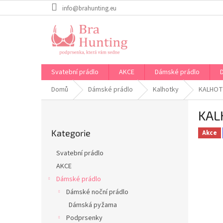
Přejít
info@brahunting.eu
na
obsah
Svatební prádlo
AKCE
Dámské prádlo
Domů
Dámské prádlo
Kalhotky
KALHOT
P
KAL
o
Přeskočit
s
Kategorie
kategorie
Akce
t
r
Svatební prádlo
a
AKCE
n
Dámské prádlo
n
í
Dámské noční prádlo
p
Dámská pyžama
a
Podprsenky