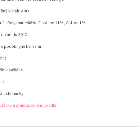
ěný klínek:
ANO
riál: Polyamide:88%, Elastane:11%, Cotton:1%
í ručně do 30°C
í s podobnými barvami
hlit
šit v sušičce
lit
stit chemicky
ytávky a praní spodního prádla