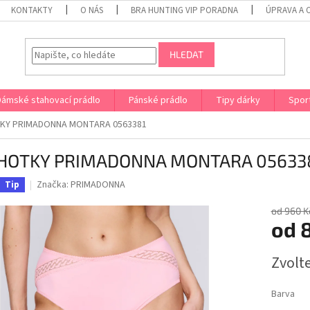
KONTAKTY
O NÁS
BRA HUNTING VIP PORADNA
ÚPRAVA A 
HLEDAT
Dámské stahovací prádlo
Pánské prádlo
Tipy dárky
Spor
KY PRIMADONNA MONTARA 0563381
HOTKY PRIMADONNA MONTARA 05633
Značka:
PRIMADONNA
Tip
od 960 K
od
Měrná
Zvolt
cena:
Barva