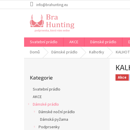
Přejít
info@brahunting.eu
na
obsah
Svatební prádlo
AKCE
Dámské prádlo
Domů
Dámské prádlo
Kalhotky
KALHOT
P
KAL
o
Přeskočit
s
Kategorie
kategorie
Akce
t
r
Svatební prádlo
a
AKCE
n
Dámské prádlo
n
í
Dámské noční prádlo
p
Dámská pyžama
a
Podprsenky