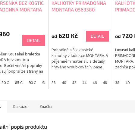
RSENKA BEZ KOSTIC
KALHOTKY PRIMADONNA
KALHOTK
ADONNA MONTARA
MONTARA 0563380
PRIMAD
386
0663380
 960
620 Kč
720 
od
od
DETAIL
DETAIL
Pohodlné a šik klasické
Luxusní ka
ller Kouzelná braletka
kalhotky z kolekce MONTARA. V
PRIMADONN
RA bez kostic a
příjemném materiálu s detaily
MONTARA. 
e. Boční vnitřní popruhy
hravého vroubkování v pase.
zadním pok
lizují poprsí ze strany na
Tento styl Rio Briefs s
pod obleče
 Vzdušná, lehounká a v
grafickou krajkou nabízí plnější
vzdušná gr
ném materiálu. Vnitřní
80 C
85 C
90 C
95 C
38
70 D
40
75 D
42
44
80 D
46
85 D
48
90 D
38
95 D
40
zadní krytí. Tabulka velikostí
pro ženu. T
 je podšitá jemným
PRIMADONNA
PRIMADON
 Ramínka jsou až do
i ramen široká a
ná blíže ke krku, aby se
s
Diskuze
Značka
lo padání...
ailní popis produktu