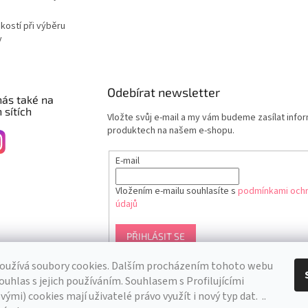
ikostí při výběru
y
Odebírat newsletter
nás také na
 sítích
Vložte svůj e-mail a my vám budeme zasílat info
produktech na našem e-shopu.
E-mail
Vložením e-mailu souhlasíte s
podmínkami ochr
údajů
PŘIHLÁSIT SE
oužívá soubory cookies. Dalším procházením tohoto webu
ouhlas s jejich používáním. S
ouhlasem s Profilujícími
ými) cookies mají uživatelé právo využít i nový typ dat.
..