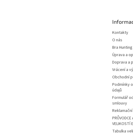
p
a
t
Informac
í
Kontakty
O nás
Bra Hunting
Úprava a op
Doprava a p
Vrácení a v
Obchodní 
Podmínky o
údajů
Formulář o
smlouvy
Reklamační 
PRŮVODCE 
VELIKOSTÍ 
Tabulka vel