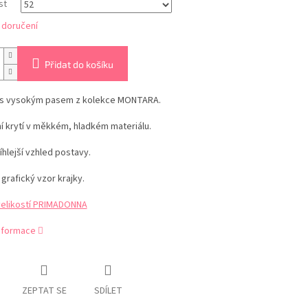
st
 doručení
Přidat do košíku
 s vysokým pasem z kolekce MONTARA.
í krytí v měkkém, hladkém materiálu.
tíhlejší vzhled postavy.
 grafický vzor krajky.
velikostí PRIMADONNA
informace
ZEPTAT SE
SDÍLET