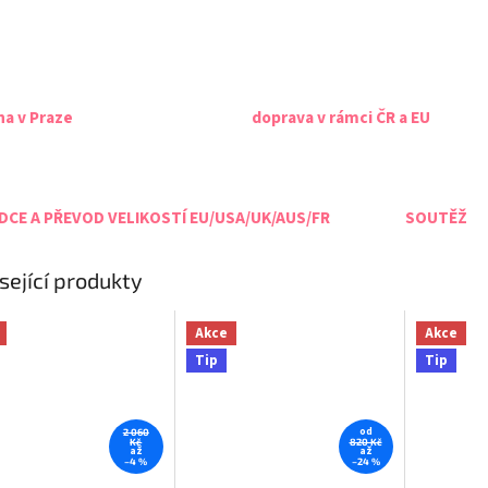
na v Praze
doprava v rámci ČR a EU
CE A PŘEVOD VELIKOSTÍ EU/USA/UK/AUS/FR
SOUTĚŽ
sející produkty
Akce
Akce
Tip
Tip
od
2 060
Kč
820 Kč
až
až
–4 %
–24 %