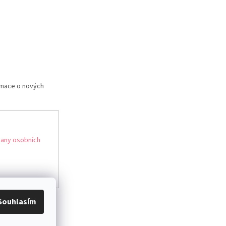
rmace o nových
any osobních
Souhlasím