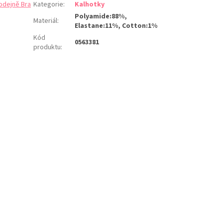
odejně Bra
Kategorie
:
Kalhotky
Polyamide:88%,
Materiál
:
Elastane:11%, Cotton:1%
Kód
0563381
produktu
: