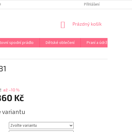
OPRAVA PRÁDLA NA MÍRU
DOPRAVA A PLATBA ČR A EU
Přihlášení
VRÁCENÍ A V
NÁKUPNÍ
Prázdný košík
KOŠÍK
tovní spodní prádlo
Dětské oblečení
Praní a údržba
Kont
81
č
až –10 %
860 Kč
e variantu