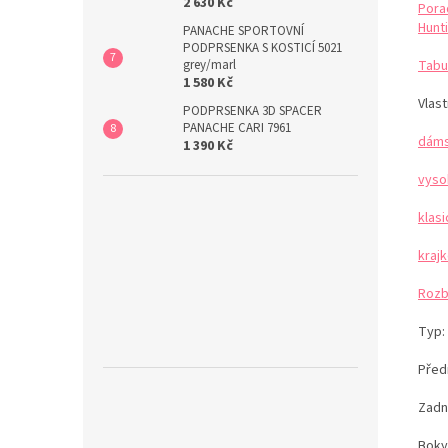
2 630 Kč
Pora
Hunti
PANACHE SPORTOVNÍ
PODPRSENKA S KOSTICÍ 5021
Tabu
grey/marl
1 580 Kč
Vlast
PODPRSENKA 3D SPACER
PANACHE CARI 7961
dáms
1 390 Kč
vyso
klas
kraj
Rozb
Typ:
Předn
Zadn
Bok