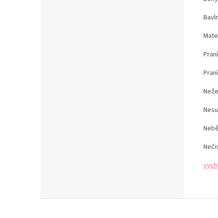
Bavln
Mate
Pran
Pran
Neže
Nesu
Nebě
Neči
vych
Z
á