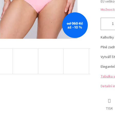
EU veliko
Možnosti
od 960 Kč
až –10 %
Kalhotky
Plné zadn
Vytváří š
Elegantní
Tabulka 
Detailní 
TISK