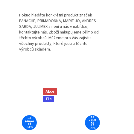
Pokud hledáte konkrétní produkt značek
PANACHE, PRIMADONNA, MARIE JO, ANDRES
SARDA, JULIMEX a není u nás v nabídce,
kontaktujte nás. Zboží nakupujeme přímo od
těchto výrobců. Můžeme pro Vás zajistit
všechny produkty, které jsou u těchto
výrobců skladem.
Akce
Tip
od
od
2 060
820 Kč
Kč
až
až
–12 %
–9 %