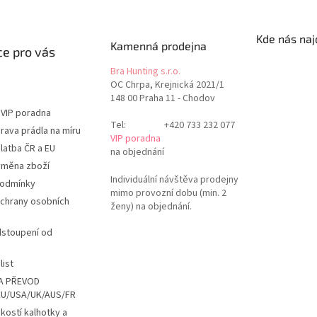
Kde nás naj
Kamenná prodejna
e pro vás
Bra Hunting s.r.o.
OC Chrpa, Krejnická 2021/1
148 00 Praha 11 - Chodov
 VIP poradna
Tel:
+420 733 232 077
rava prádla na míru
VIP poradna
latba ČR a EU
na objednání
ýměna zboží
Individuální návštěva prodejny
podmínky
mimo provozní dobu (min. 2
chrany osobních
ženy) na objednání.
dstoupení od
list
A PŘEVOD
EU/USA/UK/AUS/FR
ikostí kalhotky a