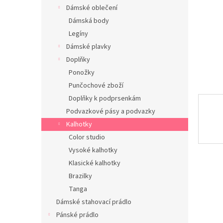
n
Dámské oblečení
e
Dámská body
l
Legíny
Dámské plavky
Doplňky
Ponožky
Punčochové zboží
Doplňky k podprsenkám
Podvazkové pásy a podvazky
Kalhotky
Color studio
Vysoké kalhotky
Klasické kalhotky
Brazilky
Tanga
Dámské stahovací prádlo
Pánské prádlo