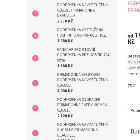
PODP
PODPRSENKA NEVYZTUŽENÁ
PRIM
0161810 PRIMADONNA
DEAUVILLE
0163
2 730 Kč
PODPRSENKA VYZTUŽENÁ
1
od
PUSH UP LUNA MIRACLE 1821
Kč
1 680 Kč
PANACHE SPORTOVNÍ
PODPRSENKA BEZ KOSTIC 7341
Bestse
latte
MONTA
1 580 Kč
výztuž
centra
PRIMADONNA BELGRAVIA
střed.
PODPRSENKA NEVYZTUŽENÁ
0163222
příjem
75 C
3 000 Kč
strana
tylem.
PODPRSENKA 3D SPACER
oblast
PRIMADONNA EVERY WOMAN
posaze
Popi
0163116
zabráni
2 120 Kč
PODPRSENKA NEVYZTUŽENÁ
0161811 B PRIMADONNA
Det
DEAUVILLE