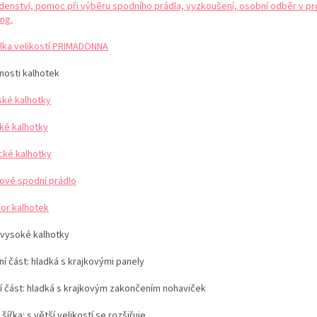
denství, pomoc při výběru spodního prádla, vyzkoušení, osobní odběr v pr
ng.
lka velikostí PRIMADONNA
nosti kalhotek
ké kalhotky
ké kalhotky
ické kalhotky
kové spodní prádlo
or kalhotek
vysoké kalhotky
í část: hladká s krajkovými panely
í část: hladká s krajkovým zakončením nohaviček
y
šířka:
s větší velikostí se rozšiřuje