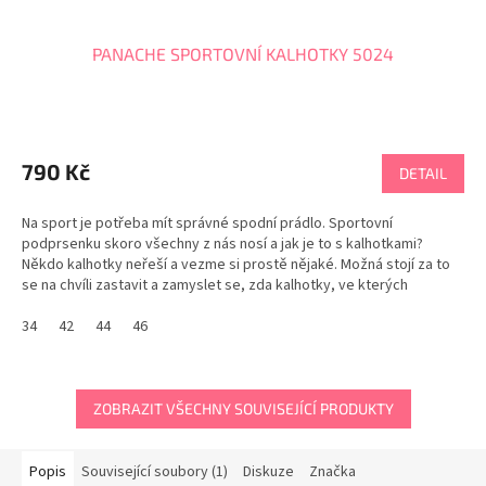
PANACHE SPORTOVNÍ KALHOTKY 5024
Průměrné
hodnocení
produktu
790 Kč
DETAIL
je
5,0
Na sport je potřeba mít správné spodní prádlo. Sportovní
z
podprsenku skoro všechny z nás nosí a jak je to s kalhotkami?
5
Někdo kalhotky neřeší a vezme si prostě nějaké. Možná stojí za to
hvězdiček.
se na chvíli zastavit a zamyslet se, zda kalhotky, ve kterých
sportujeme, umí plně zajistit dokonalý komfort,...
34
42
44
46
ZOBRAZIT VŠECHNY SOUVISEJÍCÍ PRODUKTY
Popis
Související soubory (1)
Diskuze
Značka