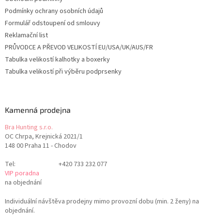
Podmínky ochrany osobních údajů
Formulář odstoupení od smlouvy
Reklamační list
PRŮVODCE A PŘEVOD VELIKOSTÍ EU/USA/UK/AUS/FR
Tabulka velikostí kalhotky a boxerky
Tabulka velikostí při výběru podprsenky
Kamenná prodejna
Bra Hunting s.r.o.
OC Chrpa, Krejnická 2021/1
148 00 Praha 11 - Chodov
Tel:
+420 733 232 077
VIP poradna
na objednání
Individuální návštěva prodejny mimo provozní dobu (min. 2 ženy) na
objednání.