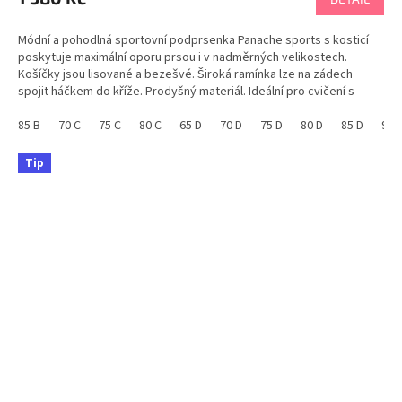
je
5,0
Módní a pohodlná sportovní podprsenka Panache sports s kosticí
z
poskytuje maximální oporu prsou i v nadměrných velikostech.
5
Košíčky jsou lisované a bezešvé. Široká ramínka lze na zádech
hvězdiček.
spojit háčkem do kříže. Prodyšný materiál. Ideální pro cvičení s
vysokou i nízkou zátěží. K dispozici ve...
85 B
70 C
75 C
80 C
65 D
70 D
75 D
80 D
85 D
90 
Tip