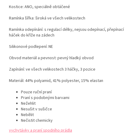
Kostice: ANO, speciálně obtáčené
Ramínka šířka: široká ve všech velikostech
Ramínka odepínání: s regulací délky, nejsou odepínací, přepínací
háček do kříže na zádech
Silikonové podlepení: NE
Obvod materiál a pevnost: pevný hladký obvod
Zapínání: ve všech velikostech 3 háčky, 3 pozice
Materiál: 44% polyamid, 41% polyester, 15% elastan
Pouze ruční praní
Praní s podobnými barvami
Nežehlit
Nesušit v sušičce
Nebělit
Nečistit chemicky
vychytávky a praní spodního prádla