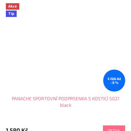
Akce
Tip
1 720 Kč
–8 %
PANACHE SPORTOVNÍ PODPRSENKA S KOSTICÍ 5021
black
Průměrné
hodnocení
produktu
1 580 Kč
DETAIL