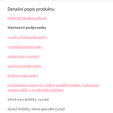
Detailní popis produktu
PANACHE tabulka velikostí
Vlastnosti podprsenky
vysoký střed podprsenky
vyztužené podprsenky
podprsenky s kosticí
sportovní podprsenky
Rozbor podprsenky
Poradenství, pomoc při výběru spodního prádla, vyzkoušení,
osobní odběr v prodejně Bra Hunting.
Střed mezi košíčky: vysoký
Výztuž košíčky: mírná speciální výztuž