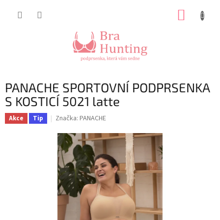
Přejít
NÁKUP
na
obsah
KOŠÍK
PANACHE SPORTOVNÍ PODPRSENKA
S KOSTICÍ 5021 latte
Značka:
PANACHE
Akce
Tip