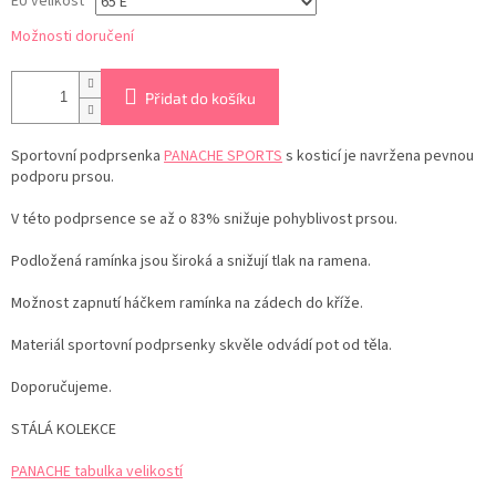
EU velikost
Možnosti doručení
Přidat do košíku
Sportovní podprsenka
PANACHE SPORTS
s kosticí je navržena pevnou
podporu prsou.
V této podprsence se až o 83% snižuje pohyblivost prsou.
Podložená ramínka jsou široká a snižují tlak na ramena.
Možnost zapnutí háčkem ramínka na zádech do kříže.
Materiál sportovní podprsenky skvěle odvádí pot od těla.
Doporučujeme.
STÁLÁ KOLEKCE
PANACHE tabulka velikostí