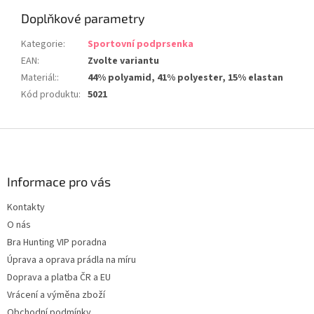
Doplňkové parametry
Kategorie
:
Sportovní podprsenka
EAN
:
Zvolte variantu
Materiál:
:
44% polyamid, 41% polyester, 15% elastan
Kód produktu
:
5021
Z
á
p
a
Informace pro vás
t
Kontakty
í
O nás
Bra Hunting VIP poradna
Úprava a oprava prádla na míru
Doprava a platba ČR a EU
Vrácení a výměna zboží
Obchodní podmínky