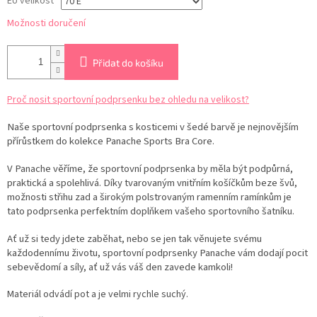
EU velikost
Možnosti doručení
Přidat do košíku
Proč nosit sportovní podprsenku bez ohledu na velikost?
Naše sportovní podprsenka s kosticemi v šedé barvě je nejnovějším
přírůstkem do kolekce Panache Sports Bra Core.
V Panache věříme, že sportovní podprsenka by měla být podpůrná,
praktická a spolehlivá. Díky tvarovaným vnitřním košíčkům beze švů,
možnosti střihu zad a širokým polstrovaným ramenním ramínkům je
tato podprsenka perfektním doplňkem vašeho sportovního šatníku.
Ať už si tedy jdete zaběhat, nebo se jen tak věnujete svému
každodennímu životu, sportovní podprsenky Panache vám dodají pocit
sebevědomí a síly, ať už vás váš den zavede kamkoli!
Materiál odvádí pot a je velmi rychle suchý.