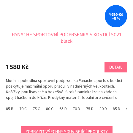
1 720 Kč
–8 %
PANACHE SPORTOVNÍ PODPRSENKA S KOSTICÍ 5021
black
Průměrné
hodnocení
produktu
1 580 Kč
DETAIL
je
5,0
Módní a pohodlná sportovní podprsenka Panache sports s kosticí
z
poskytuje maximální oporu prsou i v nadměrných velikostech.
5
Košíčky jsou lisované a bezešvé. Široká ramínka lze na zádech
hvězdiček.
spojit háčkem do kříže. Prodyšný materiál. Ideální pro cvičení s
vysokou i nízkou zátěží. K dispozici ve...
85 B
70 C
75 C
80 C
65 D
70 D
75 D
80 D
85 D
90 
ZOBRAZIT VŠECHNY SOUVISEJÍCÍ PRODUKTY