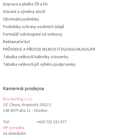
Doprava a platba ČR a EU
Vrácení a výměna zboží
Obchodní podmínky
Podmínky ochrany osobních údajů
Formulář odstoupení od smlouvy
Reklamační list
PRŮVODCE A PŘEVOD VELIKOSTÍ EU/USA/UK/AUS/FR
Tabulka velikostí kalhotky a boxerky
Tabulka velikostí při výběru podprsenky
Kamenná prodejna
Bra Hunting s.r.o.
OC Chrpa, Krejnická 2021/1
148 00 Praha 11 - Chodov
Tel:
+420 733 232 077
VIP poradna
na objednání