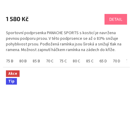
Průměrné
hodnocení
produktu
1 580 Kč
DETAIL
je
5,0
Sportovní podprsenka PANACHE SPORTS s kosticí je navržena
z
pevnou podporu prsou. V této podprsence se až o 83% snižuje
5
pohyblivost prsou. Podložená ramínka jsou široká a snižují tlak na
hvězdiček.
ramena. Možnost zapnutí háčkem ramínka na zádech do kříže.
Materiál sportovní podprsenky skvěle odvádí pot...
75 B
80 B
85 B
70 C
75 C
80 C
85 C
65 D
70 D
75 
Akce
Tip