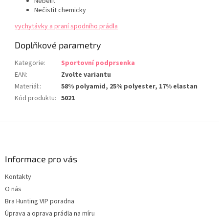
Nebělit
Nečistit chemicky
vychytávky a praní spodního prádla
Doplňkové parametry
Kategorie
:
Sportovní podprsenka
EAN
:
Zvolte variantu
Materiál:
:
58% polyamid, 25% polyester, 17% elastan
Kód produktu
:
5021
Z
á
p
a
Informace pro vás
t
Kontakty
í
O nás
Bra Hunting VIP poradna
Úprava a oprava prádla na míru