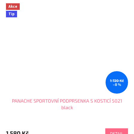
Akce
Tip
1 720 Kč
–8 %
PANACHE SPORTOVNÍ PODPRSENKA S KOSTICÍ 5021
black
Průměrné
hodnocení
produktu
1 580 Kč
DETAIL