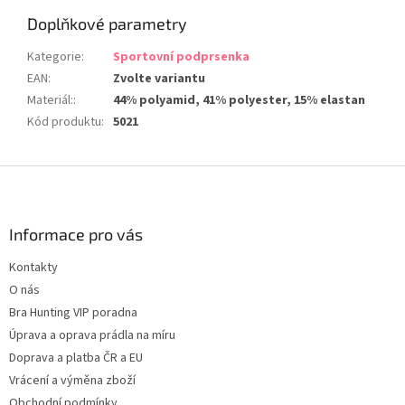
Doplňkové parametry
Kategorie
:
Sportovní podprsenka
EAN
:
Zvolte variantu
Materiál:
:
44% polyamid, 41% polyester, 15% elastan
Kód produktu
:
5021
Z
á
p
a
Informace pro vás
t
Kontakty
í
O nás
Bra Hunting VIP poradna
Úprava a oprava prádla na míru
Doprava a platba ČR a EU
Vrácení a výměna zboží
Obchodní podmínky