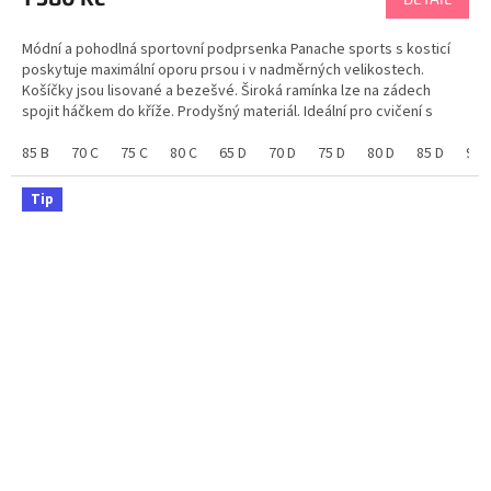
je
5,0
Módní a pohodlná sportovní podprsenka Panache sports s kosticí
z
poskytuje maximální oporu prsou i v nadměrných velikostech.
5
Košíčky jsou lisované a bezešvé. Široká ramínka lze na zádech
hvězdiček.
spojit háčkem do kříže. Prodyšný materiál. Ideální pro cvičení s
vysokou i nízkou zátěží. K dispozici ve...
85 B
70 C
75 C
80 C
65 D
70 D
75 D
80 D
85 D
90 
Tip