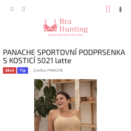
Přejít
NÁKUP
na
obsah
KOŠÍK
PANACHE SPORTOVNÍ PODPRSENKA
S KOSTICÍ 5021 latte
Značka:
PANACHE
Akce
Tip