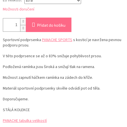
EU velikost
Možnosti doručení
Přidat do košíku
Sportovní podprsenka
PANACHE SPORTS
s kosticí je navržena pevnou
podporu prsou.
V této podprsence se až o 83% snižuje pohyblivost prsou.
Podložená ramínka jsou široká a snižují tlak na ramena.
Možnost zapnutí háčkem ramínka na zádech do kříže.
Materiál sportovní podprsenky skvěle odvádí pot od těla.
Doporučujeme.
STÁLÁ KOLEKCE
PANACHE tabulka velikostí