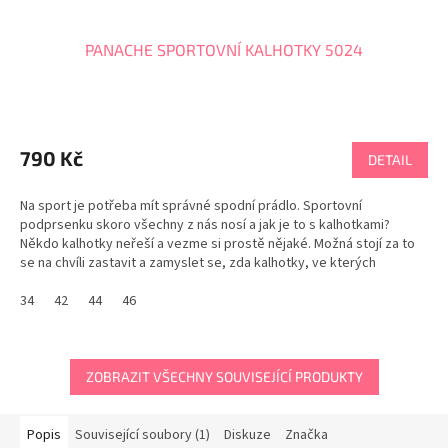
PANACHE SPORTOVNÍ KALHOTKY 5024
Průměrné
hodnocení
produktu
790 Kč
DETAIL
je
5,0
Na sport je potřeba mít správné spodní prádlo. Sportovní
z
podprsenku skoro všechny z nás nosí a jak je to s kalhotkami?
5
Někdo kalhotky neřeší a vezme si prostě nějaké. Možná stojí za to
hvězdiček.
se na chvíli zastavit a zamyslet se, zda kalhotky, ve kterých
sportujeme, umí plně zajistit dokonalý komfort,...
34
42
44
46
ZOBRAZIT VŠECHNY SOUVISEJÍCÍ PRODUKTY
Popis
Související soubory (1)
Diskuze
Značka