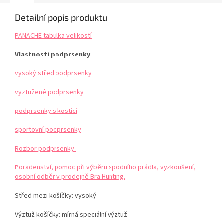
Detailní popis produktu
PANACHE tabulka velikostí
Vlastnosti podprsenky
vysoký střed podprsenky
vyztužené podprsenky
podprsenky s kosticí
sportovní podprsenky
Rozbor podprsenky
Poradenství, pomoc při výběru spodního prádla, vyzkoušení,
osobní odběr v prodejně Bra Hunting.
Střed mezi košíčky: vysoký
Výztuž košíčky: mírná speciální výztuž