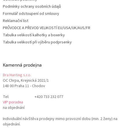
Podmínky ochrany osobních údajů
Formulář odstoupení od smlouvy
Reklamační list
PRŮVODCE A PŘEVOD VELIKOSTÍ EU/USA/UK/AUS/FR
Tabulka velikostí kalhotky a boxerky
Tabulka velikostí při výběru podprsenky
Kamenná prodejna
Bra Hunting s.r.o.
OC Chrpa, Krejnická 2021/1
148 00 Praha 11 - Chodov
Tel:
+420 733 232 077
VIP poradna
na objednání
Individuální návštěva prodejny mimo provozní dobu (min. 2 ženy) na
objednání.