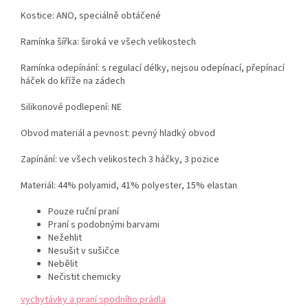
Kostice: ANO, speciálně obtáčené
Ramínka šířka: široká ve všech velikostech
Ramínka odepínání: s regulací délky, nejsou odepínací, přepínací
háček do kříže na zádech
Silikonové podlepení: NE
Obvod materiál a pevnost: pevný hladký obvod
Zapínání: ve všech velikostech 3 háčky, 3 pozice
Materiál: 44% polyamid, 41% polyester, 15% elastan
Pouze ruční praní
Praní s podobnými barvami
Nežehlit
Nesušit v sušičce
Nebělit
Nečistit chemicky
vychytávky a praní spodního prádla