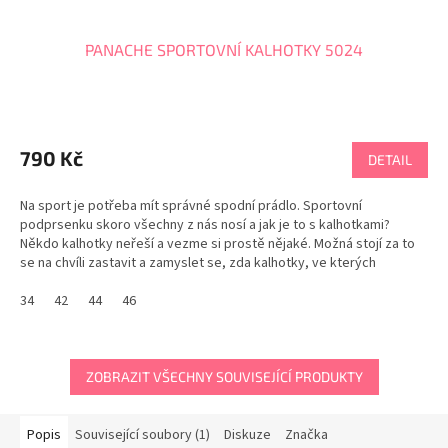
PANACHE SPORTOVNÍ KALHOTKY 5024
Průměrné
hodnocení
produktu
790 Kč
DETAIL
je
5,0
Na sport je potřeba mít správné spodní prádlo. Sportovní
z
podprsenku skoro všechny z nás nosí a jak je to s kalhotkami?
5
Někdo kalhotky neřeší a vezme si prostě nějaké. Možná stojí za to
hvězdiček.
se na chvíli zastavit a zamyslet se, zda kalhotky, ve kterých
sportujeme, umí plně zajistit dokonalý komfort,...
34
42
44
46
ZOBRAZIT VŠECHNY SOUVISEJÍCÍ PRODUKTY
Popis
Související soubory (1)
Diskuze
Značka