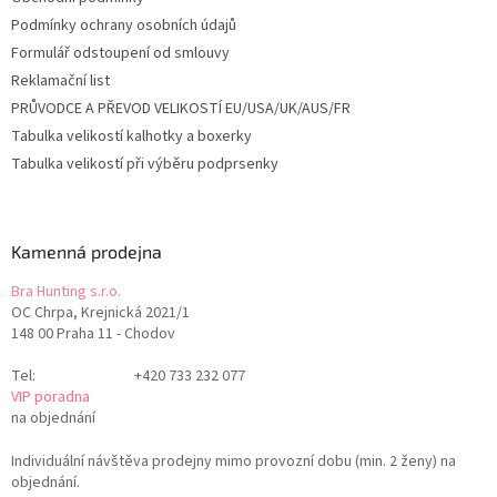
Podmínky ochrany osobních údajů
Formulář odstoupení od smlouvy
Reklamační list
PRŮVODCE A PŘEVOD VELIKOSTÍ EU/USA/UK/AUS/FR
Tabulka velikostí kalhotky a boxerky
Tabulka velikostí při výběru podprsenky
Kamenná prodejna
Bra Hunting s.r.o.
OC Chrpa, Krejnická 2021/1
148 00 Praha 11 - Chodov
Tel:
+420 733 232 077
VIP poradna
na objednání
Individuální návštěva prodejny mimo provozní dobu (min. 2 ženy) na
objednání.