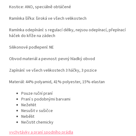
Kostice: ANO, speciálně obtáčené
Ramínka šířka: široká ve všech velikostech
Ramínka odepínání: s regulací délky, nejsou odepínací, přepínací
háček do kříže na zádech
Silikonové podlepení: NE
Obvod materiál a pevnost: pevný hladký obvod
Zapínání: ve všech velikostech 3 háčky, 3 pozice
Materiál: 44% polyamid, 41% polyester, 15% elastan
Pouze ruční praní
Praní s podobnými barvami
Nežehlit
Nesušit v sušičce
Nebělit
Nečistit chemicky
vychytávky a praní spodního prádla