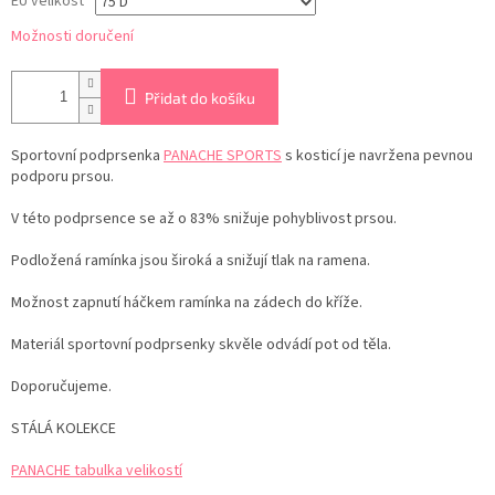
EU velikost
Možnosti doručení
Přidat do košíku
Sportovní podprsenka
PANACHE SPORTS
s kosticí je navržena pevnou
podporu prsou.
V této podprsence se až o 83% snižuje pohyblivost prsou.
Podložená ramínka jsou široká a snižují tlak na ramena.
Možnost zapnutí háčkem ramínka na zádech do kříže.
Materiál sportovní podprsenky skvěle odvádí pot od těla.
Doporučujeme.
STÁLÁ KOLEKCE
PANACHE tabulka velikostí