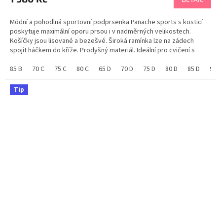
je
5,0
Módní a pohodlná sportovní podprsenka Panache sports s kosticí
z
poskytuje maximální oporu prsou i v nadměrných velikostech.
5
Košíčky jsou lisované a bezešvé. Široká ramínka lze na zádech
hvězdiček.
spojit háčkem do kříže. Prodyšný materiál. Ideální pro cvičení s
vysokou i nízkou zátěží. K dispozici ve...
85 B
70 C
75 C
80 C
65 D
70 D
75 D
80 D
85 D
90 
Tip