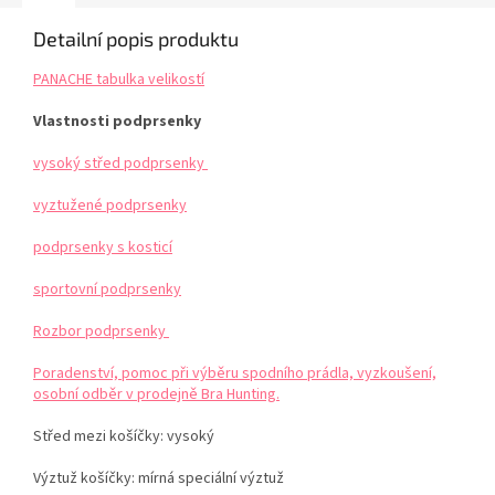
Detailní popis produktu
PANACHE tabulka velikostí
Vlastnosti podprsenky
vysoký střed podprsenky
vyztužené podprsenky
podprsenky s kosticí
sportovní podprsenky
Rozbor podprsenky
Poradenství, pomoc při výběru spodního prádla, vyzkoušení,
osobní odběr v prodejně Bra Hunting.
Střed mezi košíčky: vysoký
Výztuž košíčky: mírná speciální výztuž