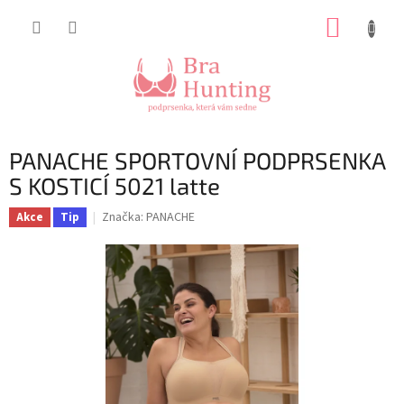
Přejít
NÁKUP
na
obsah
KOŠÍK
PANACHE SPORTOVNÍ PODPRSENKA
S KOSTICÍ 5021 latte
Značka:
PANACHE
Akce
Tip