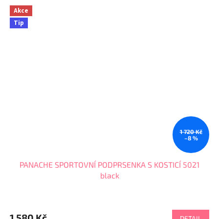
Akce
Tip
1 720 Kč
–8 %
PANACHE SPORTOVNÍ PODPRSENKA S KOSTICÍ 5021
black
Průměrné
hodnocení
produktu
1 580 Kč
DETAIL