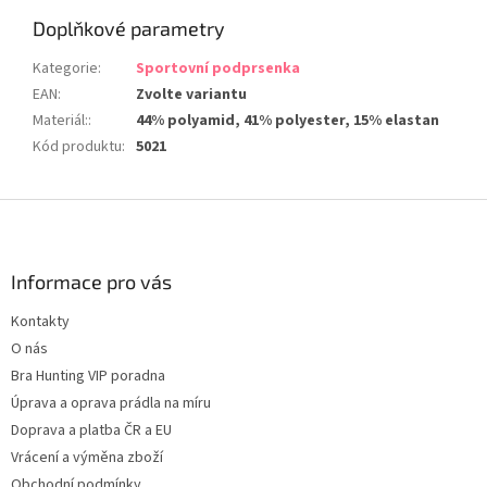
Doplňkové parametry
Kategorie
:
Sportovní podprsenka
EAN
:
Zvolte variantu
Materiál:
:
44% polyamid, 41% polyester, 15% elastan
Kód produktu
:
5021
Z
á
p
a
Informace pro vás
t
Kontakty
í
O nás
Bra Hunting VIP poradna
Úprava a oprava prádla na míru
Doprava a platba ČR a EU
Vrácení a výměna zboží
Obchodní podmínky