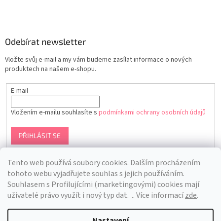
Odebírat newsletter
Vložte svůj e-mail a my vám budeme zasílat informace o nových
produktech na našem e-shopu.
E-mail
Vložením e-mailu souhlasíte s
podmínkami ochrany osobních údajů
PŘIHLÁSIT SE
Tento web používá soubory cookies. Dalším procházením
tohoto webu vyjadřujete souhlas s jejich používáním.
S
ouhlasem s Profilujícími (marketingovými) cookies mají
uživatelé právo využít i nový typ dat.
.. Více informací
zde
.
Nastavení