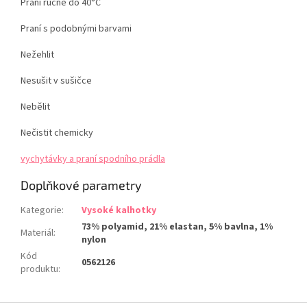
Praní ručně do 40°C
Praní s podobnými barvami
Nežehlit
Nesušit v sušičce
Nebělit
Nečistit chemicky
vychytávky a praní spodního prádla
Doplňkové parametry
Kategorie
:
Vysoké kalhotky
73% polyamid, 21% elastan, 5% bavlna, 1%
Materiál
:
nylon
Kód
0562126
produktu
: