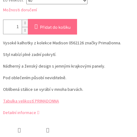
EU velikost
Možnosti doručení
Přidat do košíku
Vysoké kalhotky z kolekce Madison 0562126 značky PrimaDonna.
Styl nabízí plné zadní pokrytí.
Nádherný a ženský design s jemnými krajkovými panely.
Pod oblečením působí neviditelně.
Oblíbená stálice se vyrábí v mnoha barvách.
Tabulka velikostí PRIMADONNA
Detailní informace