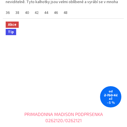
neviditelně. Tyto kalhotky jsou velmi oblíbené a vyrábí se v mnoha
barvách. Tabulka...
36
38
40
42
44
46
48
Akce
Tip
od
2 750 Kč
až
–5 %
PRIMADONNA MADISON PODPRSENKA
0262120/0262121