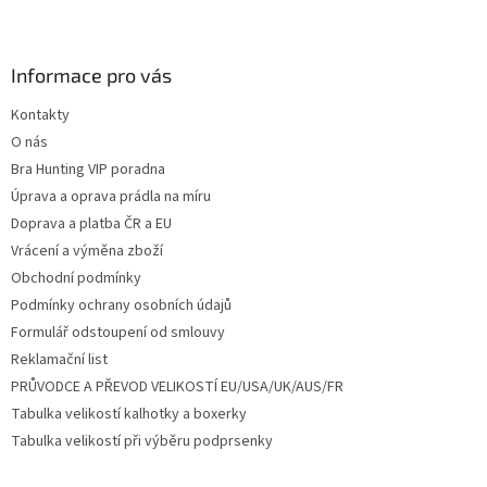
Z
á
p
a
Informace pro vás
t
Kontakty
í
O nás
Bra Hunting VIP poradna
Úprava a oprava prádla na míru
Doprava a platba ČR a EU
Vrácení a výměna zboží
Obchodní podmínky
Podmínky ochrany osobních údajů
Formulář odstoupení od smlouvy
Reklamační list
PRŮVODCE A PŘEVOD VELIKOSTÍ EU/USA/UK/AUS/FR
Tabulka velikostí kalhotky a boxerky
Tabulka velikostí při výběru podprsenky