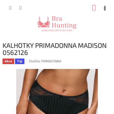
Přejít
NÁKUP
na
obsah
KOŠÍK
KALHOTKY PRIMADONNA MADISON
0562126
Značka:
PRIMADONNA
Akce
Tip