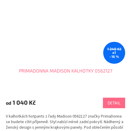
1 240 Kč
až
–16 %
PRIMADONNA MADISON KALHOTKY 0562127
1 040 Kč
od
DETAIL
V kalhotkách hotpants z řady Madison 0562127 značky PrimaDonna
se budete cítit příjemně. Styl nabízí mírné zadní pokrytí. Nádherný a
ženský design s jemnými krajkovými panely. Pod oblečením působí