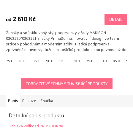
2 610 Kč
od
DETAIL
Ženský a sofistikovaný styl podprsenky z řady MADISON
0262120/0262121 značky PrimaDonna. Inovativní design ve tvaru
srdce v pohodlném a moderním střihu. Hladká podprsenka
zpevněná mírným vyztužením košíčků pro dokonalou pevnost až do
velikosti G. Přirozeně kulatý vzhled s...
75 C
80 C
85 C
90 C
95 C
70 D
75 D
80 D
85 D
90 
ZOBRAZIT VŠECHNY SOUVISEJÍCÍ PRODUKTY
Popis
Diskuze
Značka
Detailní popis produktu
Tabulka velikostí PRIMADONNA