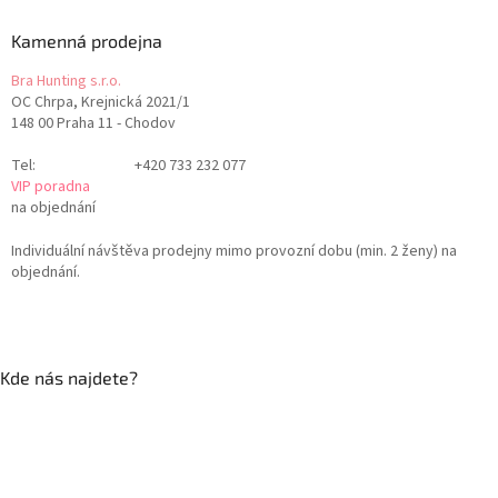
Kamenná prodejna
Bra Hunting s.r.o.
OC Chrpa, Krejnická 2021/1
148 00 Praha 11 - Chodov
Tel:
+420 733 232 077
VIP poradna
na objednání
Individuální návštěva prodejny mimo provozní dobu (min. 2 ženy) na
objednání.
Kde nás najdete?