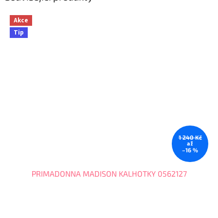
Akce
Tip
1 240 Kč
až
–16 %
PRIMADONNA MADISON KALHOTKY 0562127