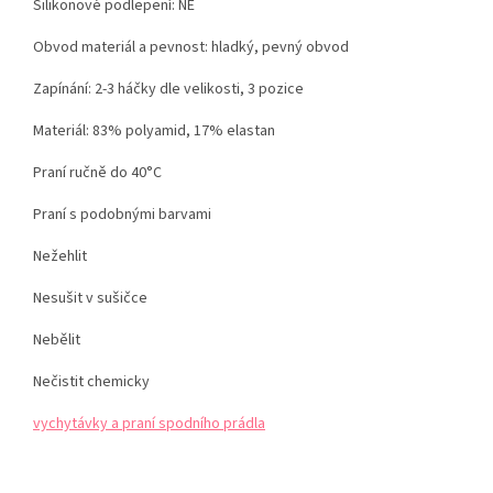
Silikonové podlepení: NE
Obvod materiál a pevnost: hladký, pevný obvod
Zapínání: 2-3 háčky dle velikosti, 3 pozice
Materiál: 83% polyamid, 17% elastan
Praní ručně do 40°C
Praní s podobnými barvami
Nežehlit
Nesušit v sušičce
Nebělit
Nečistit chemicky
vychytávky a praní spodního prádla