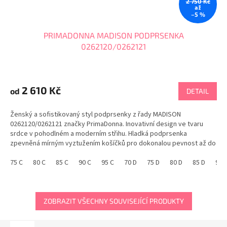
2 750 Kč
až
–5 %
PRIMADONNA MADISON PODPRSENKA
0262120/0262121
2 610 Kč
od
DETAIL
Ženský a sofistikovaný styl podprsenky z řady MADISON
0262120/0262121 značky PrimaDonna. Inovativní design ve tvaru
srdce v pohodlném a moderním střihu. Hladká podprsenka
zpevněná mírným vyztužením košíčků pro dokonalou pevnost až do
velikosti G. Přirozeně kulatý vzhled s...
75 C
80 C
85 C
90 C
95 C
70 D
75 D
80 D
85 D
90 
ZOBRAZIT VŠECHNY SOUVISEJÍCÍ PRODUKTY