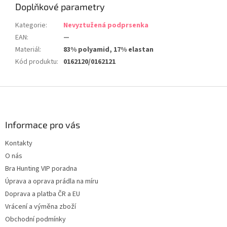
Doplňkové parametry
Kategorie
:
Nevyztužená podprsenka
EAN
:
—
Materiál
:
83% polyamid, 17% elastan
Kód produktu
:
0162120/0162121
Z
á
p
a
Informace pro vás
t
Kontakty
í
O nás
Bra Hunting VIP poradna
Úprava a oprava prádla na míru
Doprava a platba ČR a EU
Vrácení a výměna zboží
Obchodní podmínky