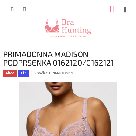
Přejít
NÁKUP
na
obsah
KOŠÍK
PRIMADONNA MADISON
PODPRSENKA 0162120/0162121
Značka:
PRIMADONNA
Akce
Tip