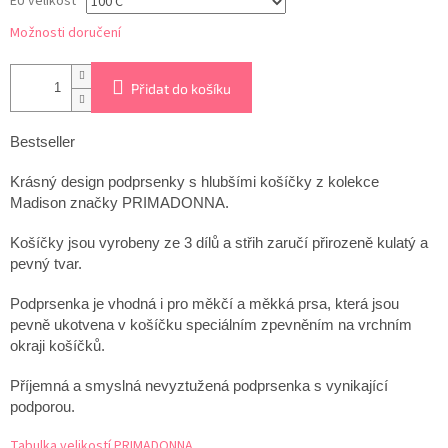
EU velikost
Možnosti doručení
Přidat do košíku
Bestseller
Krásný design podprsenky s hlubšími košíčky z kolekce
Madison značky PRIMADONNA.
Košíčky jsou vyrobeny ze 3 dílů a střih zaručí přirozeně kulatý a
pevný tvar.
Podprsenka je vhodná i pro měkčí a měkká prsa, která jsou
pevně ukotvena v košíčku speciálním zpevněním na vrchním
okraji košíčků.
Příjemná a smyslná nevyztužená podprsenka s vynikající
podporou.
Tabulka velikostí PRIMADONNA