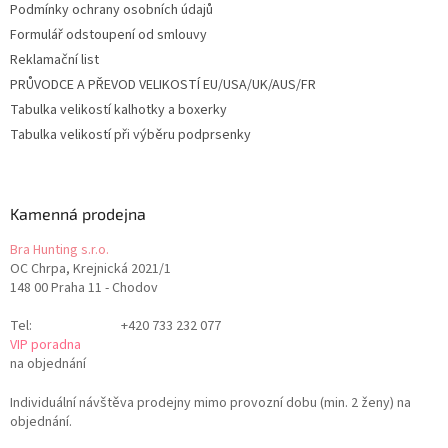
Podmínky ochrany osobních údajů
Formulář odstoupení od smlouvy
Reklamační list
PRŮVODCE A PŘEVOD VELIKOSTÍ EU/USA/UK/AUS/FR
Tabulka velikostí kalhotky a boxerky
Tabulka velikostí při výběru podprsenky
Kamenná prodejna
Bra Hunting s.r.o.
OC Chrpa, Krejnická 2021/1
148 00 Praha 11 - Chodov
Tel:
+420 733 232 077
VIP poradna
na objednání
Individuální návštěva prodejny mimo provozní dobu (min. 2 ženy) na
objednání.