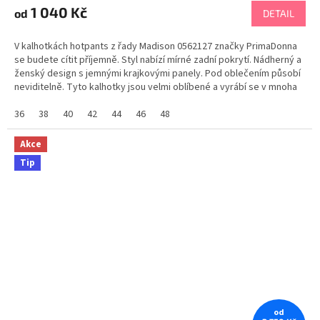
1 040 Kč
od
DETAIL
V kalhotkách hotpants z řady Madison 0562127 značky PrimaDonna
se budete cítit příjemně. Styl nabízí mírné zadní pokrytí. Nádherný a
ženský design s jemnými krajkovými panely. Pod oblečením působí
neviditelně. Tyto kalhotky jsou velmi oblíbené a vyrábí se v mnoha
barvách. Tabulka...
36
38
40
42
44
46
48
Akce
Tip
od