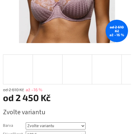
od 2 610
Kč
až –16 %
od 2 610 Kč
až –16 %
od
2 450 Kč
Měrná
Zvolte variantu
cena:
Barva