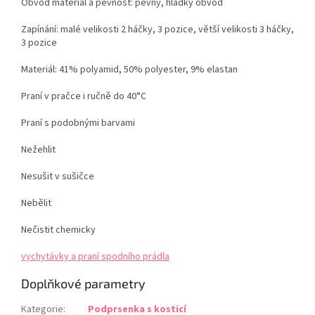
Obvod materiál a pevnost: pevný, hladký obvod
Zapínání: malé velikosti 2 háčky, 3 pozice, větší velikosti 3 háčky,
3 pozice
Materiál: 41% polyamid, 50% polyester, 9% elastan
Praní v pračce i ručně do 40°C
Praní s podobnými barvami
Nežehlit
Nesušit v sušičce
Nebělit
Nečistit chemicky
vychytávky a praní spodního prádla
Doplňkové parametry
Kategorie
:
Podprsenka s kosticí