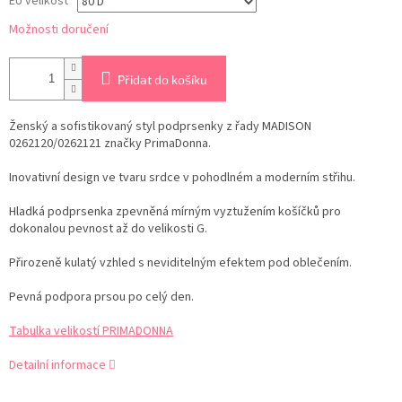
EU velikost
Možnosti doručení
Přidat do košíku
Ženský a sofistikovaný styl podprsenky z řady MADISON
0262120/0262121 značky PrimaDonna.
Inovativní design ve tvaru srdce v pohodlném a moderním střihu.
Hladká podprsenka zpevněná mírným vyztužením košíčků pro
dokonalou pevnost až do velikosti G.
Přirozeně kulatý vzhled s neviditelným efektem pod oblečením.
Pevná podpora prsou po celý den.
Tabulka velikostí PRIMADONNA
Detailní informace