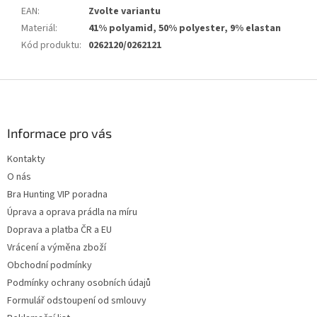
EAN
:
Zvolte variantu
Materiál
:
41% polyamid, 50% polyester, 9% elastan
Kód produktu
:
0262120/0262121
Z
á
p
a
Informace pro vás
t
Kontakty
í
O nás
Bra Hunting VIP poradna
Úprava a oprava prádla na míru
Doprava a platba ČR a EU
Vrácení a výměna zboží
Obchodní podmínky
Podmínky ochrany osobních údajů
Formulář odstoupení od smlouvy