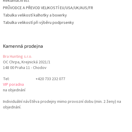
Reklamační list
PRŮVODCE A PŘEVOD VELIKOSTÍ EU/USA/UK/AUS/FR
Tabulka velikostí kalhotky a boxerky
Tabulka velikostí při výběru podprsenky
Kamenná prodejna
Bra Hunting s.r.o.
OC Chrpa, Krejnická 2021/1
148 00 Praha 11 - Chodov
Tel:
+420 733 232 077
VIP poradna
na objednání
Individuální návštěva prodejny mimo provozní dobu (min. 2 ženy) na
objednání.