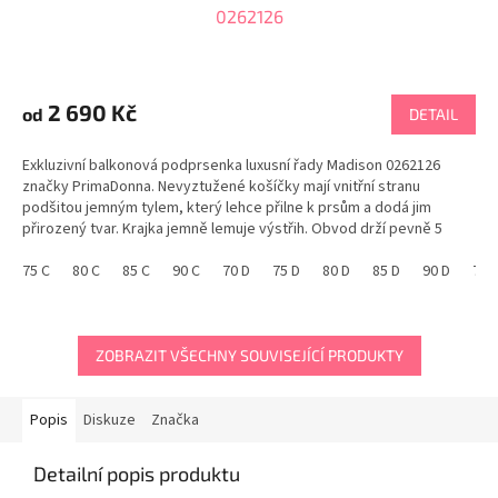
0262126
Průměrné
hodnocení
produktu
2 690 Kč
od
DETAIL
je
5,0
Exkluzivní balkonová podprsenka luxusní řady Madison 0262126
z
značky PrimaDonna. Nevyztužené košíčky mají vnitřní stranu
5
podšitou jemným tylem, který lehce přilne k prsům a dodá jim
hvězdiček.
přirozený tvar. Krajka jemně lemuje výstřih. Obvod drží pevně 5
háčků a 3 pozice zapínání. Korzetová trendy...
75 C
80 C
85 C
90 C
70 D
75 D
80 D
85 D
90 D
70E
ZOBRAZIT VŠECHNY SOUVISEJÍCÍ PRODUKTY
Popis
Diskuze
Značka
Detailní popis produktu