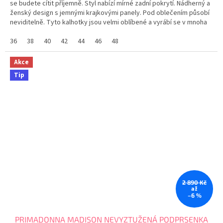
se budete cítit příjemně. Styl nabízí mírné zadní pokrytí. Nádherný a
ženský design s jemnými krajkovými panely. Pod oblečením působí
neviditelně. Tyto kalhotky jsou velmi oblíbené a vyrábí se v mnoha
barvách. Tabulka...
36
38
40
42
44
46
48
Akce
Tip
2 890 Kč
až
–6 %
PRIMADONNA MADISON NEVYZTUŽENÁ PODPRSENKA