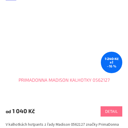
1 240 Kč
až
–16 %
PRIMADONNA MADISON KALHOTKY 0562127
1 040 Kč
od
DETAIL
V kalhotkách hotpants z řady Madison 0562127 značky PrimaDonna