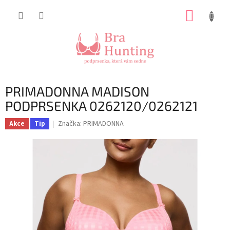
Přejít
NÁKUP
na
obsah
KOŠÍK
PRIMADONNA MADISON
PODPRSENKA 0262120/0262121
Značka:
PRIMADONNA
Akce
Tip