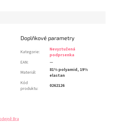
 košíčků pro
měkčí a měkká prsa, která jsou
pevnost až do
pevně ukotvena v košíčku
. Přirozeně kulatý
speciálním zpevněním na
vrchním...
Doplňkové parametry
Nevyztužená
Kategorie
:
podprsenka
EAN
:
—
81% polyamid, 19%
Materiál
:
elastan
Kód
0262126
produktu
:
odejně Bra