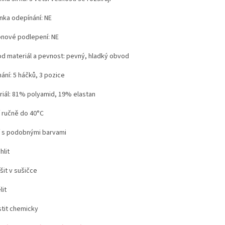
nka odepínání: NE
konové podlepení: NE
d materiál a pevnost: pevný, hladký obvod
ání: 5 háčků, 3 pozice
riál: 81% polyamid, 19% elastan
í ručně do 40°C
í s podobnými barvami
hlit
šit v sušičce
lit
stit chemicky