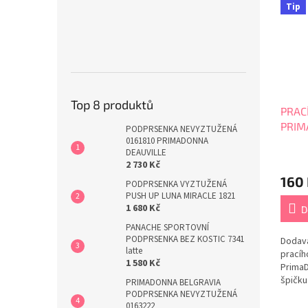
Tip
Top 8 produktů
PRACÍ
PRI
PODPRSENKA NEVYZTUŽENÁ
0161810 PRIMADONNA
DEAUVILLE
Průmě
2 730 Kč
hodno
160
produ
PODPRSENKA VYZTUŽENÁ
je
PUSH UP LUNA MIRACLE 1821
5,0
1 680 Kč
D
z
PANACHE SPORTOVNÍ
5
PODPRSENKA BEZ KOSTIC 7341
Dodava
hvězdi
latte
pracíh
1 580 Kč
PrimaD
špičku
PRIMADONNA BELGRAVIA
velká p
PODPRSENKA NEVYZTUŽENÁ
podprs
0163222