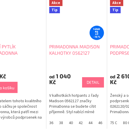
Akce
Akce
Tip
Tip
1 240
Kč
až
–16 %
 PYTLÍK
PRIMADONNA MADISON
PRIMAD
MADONNA
KALHOTKY 0562127
PODPRS
0262120
rné
cení
 Kč
1 040
2 61
ktu
od
od
Kč
Kč
DETAIL
o košíku
V kalhotkách hotpants z řady
Ženský a so
telem tohoto kvalitního
Madison 0562127 značky
podprsenk
ček.
o sáčku je společnost
PrimaDonna se budete cítit
0262120/0
onna, která patří mezi
příjemně. Styl nabízí mírné
PrimaDonna
 výrobců podprsenek na
zadní pokrytí. Nádherný a
ve tvaru s
rsa a myslí i na to, že
ženský design s jemnými
36
38
40
42
44
46
48
moderním s
75 C
80 
enky potřebujeme prát.
krajkovými panely. Pod
podprsenk