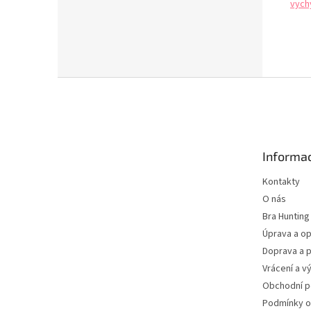
vych
Z
á
p
a
t
Informac
í
Kontakty
O nás
Bra Hunting
Úprava a op
Doprava a p
Vrácení a v
Obchodní 
Podmínky o