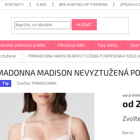
KONTAKTY
O NÁS
BRA HUNTING VIP PORADNA
ÚPRAVA A 
HLEDAT
Dámské stahovací prádlo
Pánské prádlo
Tipy dárky
Spor
yztužené
PRIMADONNA MADISON NEVYZTUŽENÁ PODPRSENKA 026212
MADONNA MADISON NEVYZTUŽENÁ PO
Značka:
PRIMADONNA
Tip
od 2 890
od
Měrná
Zvolt
cena:
Barva