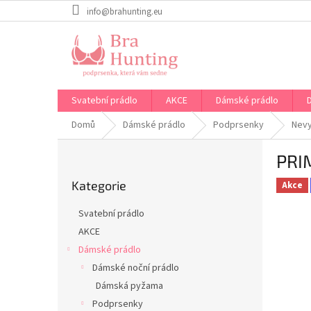
Přejít
info@brahunting.eu
na
obsah
Svatební prádlo
AKCE
Dámské prádlo
Domů
Dámské prádlo
Podprsenky
Nev
P
PRI
o
Přeskočit
s
Kategorie
kategorie
Akce
t
r
Svatební prádlo
a
AKCE
n
Dámské prádlo
n
í
Dámské noční prádlo
p
Dámská pyžama
a
Podprsenky