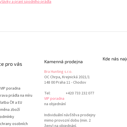
ytávky a praní spodního prádla
Kde nás naj
Kamenná prodejna
e pro vás
Bra Hunting s.r.o.
OC Chrpa, Krejnická 2021/1
148 00 Praha 11 - Chodov
 VIP poradna
Tel:
+420 733 232 077
rava prádla na míru
VIP poradna
latba ČR a EU
na objednání
ýměna zboží
Individuální návštěva prodejny
podmínky
mimo provozní dobu (min. 2
chrany osobních
ženy) na objednání.