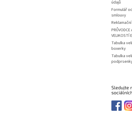
údajů
Formulář o
smlouvy
Reklamační 
PRŮVODCE 
VELIKOSTÍ 
Tabulka vel
boxerky
Tabulka vel
podprsenk
Sledujte 
sociálních