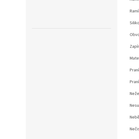
Ramí
Sili
Obvo
Zapín
Mate
Pran
Pran
Neže
Nesu
Nebě
Neči