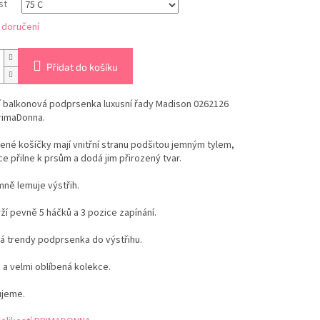
st
 doručení
Přidat do košíku
í balkonová podprsenka luxusní řady Madison 0262126
rimaDonna.
né košíčky mají vnitřní stranu podšitou jemným tylem,
ce přilne k prsům a dodá jim přirozený tvar.
mně lemuje výstřih.
í pevně 5 háčků a 3 pozice zapínání.
á trendy podprsenka do výstřihu.
a velmi oblíbená kolekce.
jeme.