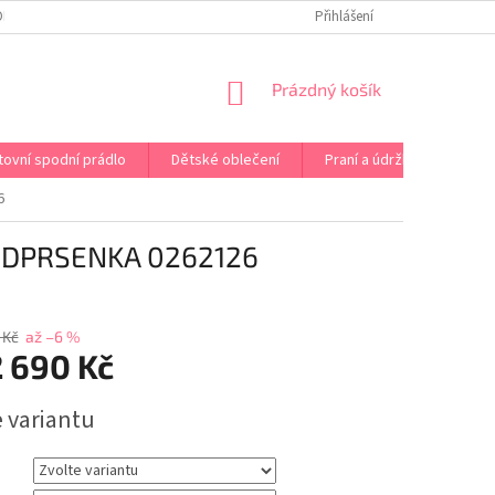
OPRAVA PRÁDLA NA MÍRU
DOPRAVA A PLATBA ČR A EU
Přihlášení
VRÁCENÍ A V
NÁKUPNÍ
Prázdný košík
KOŠÍK
tovní spodní prádlo
Dětské oblečení
Praní a údržba
Kont
6
DPRSENKA 0262126
 Kč
až –6 %
2 690 Kč
e variantu