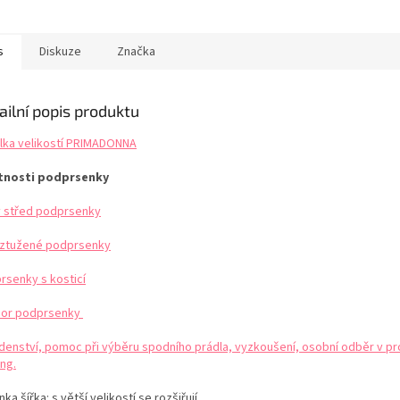
aní jemného prádla,
oblečením působí neviditelně.
vyztužením
na podprsenek v pračce,
Tyto kalhotky jsou velmi
dokonalou 
učujeme použít vždy
oblíbené a vyrábí se v mnoha
velikosti G
s
Diskuze
Značka
na praní. Při praní bez
barvách. Tabulka...
vzhled s...
e...
ailní popis produktu
lka velikostí PRIMADONNA
tnosti podprsenky
ý střed podprsenky
ztužené podprsenky
rsenky s kosticí
or podprsenky
denství, pomoc při výběru spodního prádla, vyzkoušení, osobní odběr v pr
ng.
ka šířka: s větší velikostí se rozšiřují