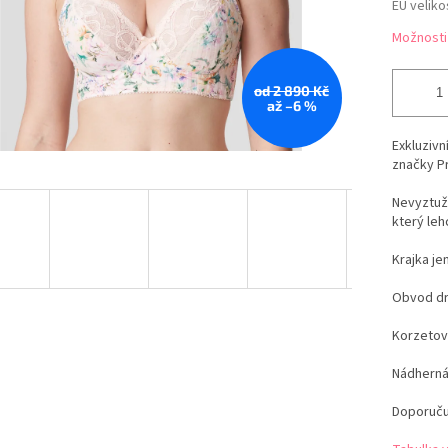
EU veliko
Možnosti
od 2 890 Kč
až –6 %
Exkluzivn
značky P
Nevyztuže
který leh
Krajka je
Obvod drž
Korzetov
Nádherná 
Doporuču