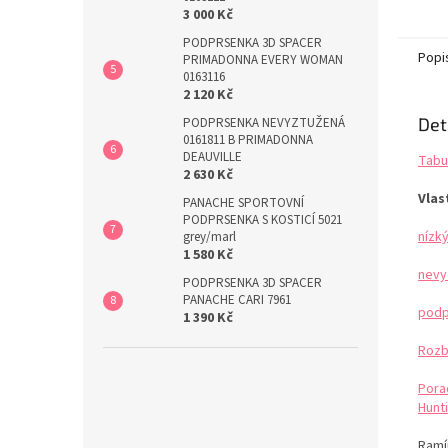
3 000 Kč
Při pr
zejmé
PODPRSENKA 3D SPACER
dopor
Popi
PRIMADONNA EVERY WOMAN
sáček 
0163116
sáčku s
2 120 Kč
Det
PODPRSENKA NEVYZTUŽENÁ
0161811 B PRIMADONNA
DEAUVILLE
Tabu
2 630 Kč
Vlas
PANACHE SPORTOVNÍ
PODPRSENKA S KOSTICÍ 5021
nízk
grey/marl
1 580 Kč
nevy
PODPRSENKA 3D SPACER
PANACHE CARI 7961
podp
1 390 Kč
Rozb
Pora
Hunti
Ramín