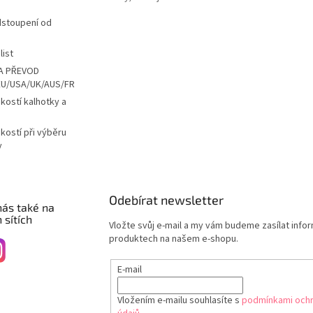
dstoupení od
list
A PŘEVOD
EU/USA/UK/AUS/FR
ikostí kalhotky a
ikostí při výběru
y
Odebírat newsletter
nás také na
 sítích
Vložte svůj e-mail a my vám budeme zasílat info
produktech na našem e-shopu.
E-mail
Vložením e-mailu souhlasíte s
podmínkami ochr