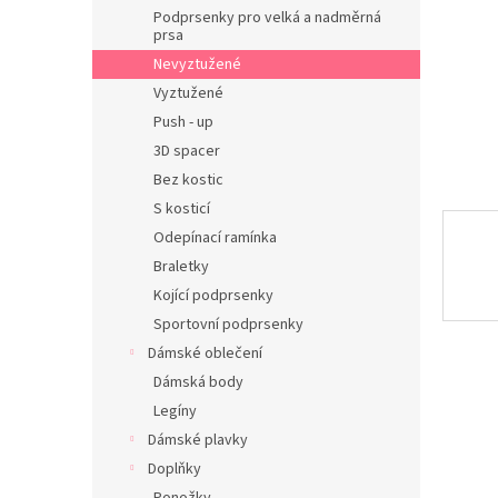
n
Podprsenky pro velká a nadměrná
e
prsa
l
Nevyztužené
Vyztužené
Push - up
3D spacer
Bez kostic
S kosticí
Odepínací ramínka
Braletky
Kojící podprsenky
Sportovní podprsenky
Dámské oblečení
Dámská body
Legíny
Dámské plavky
Doplňky