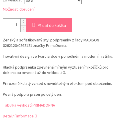
EU velikost
Možnosti doručení
Přidat do košíku
Ženský a sofistikovaný styl podprsenky z řady MADISON
0262120/0262121 značky PrimaDonna.
Inovativní design ve tvaru srdce v pohodlném a moderním střihu.
Hladká podprsenka zpevněná mírným vyztužením košíčků pro
dokonalou pevnost až do velikosti G.
Přirozeně kulatý vzhled s neviditelným efektem pod oblečením.
Pevná podpora prsou po celý den.
Tabulka velikostí PRIMADONNA
Detailní informace