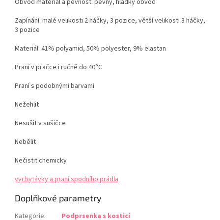
Obvod materiál a pevnost: pevný, hladký obvod
Zapínání: malé velikosti 2 háčky, 3 pozice, větší velikosti 3 háčky,
3 pozice
Materiál: 41% polyamid, 50% polyester, 9% elastan
Praní v pračce i ručně do 40°C
Praní s podobnými barvami
Nežehlit
Nesušit v sušičce
Nebělit
Nečistit chemicky
vychytávky a praní spodního prádla
Doplňkové parametry
Kategorie
:
Podprsenka s kosticí