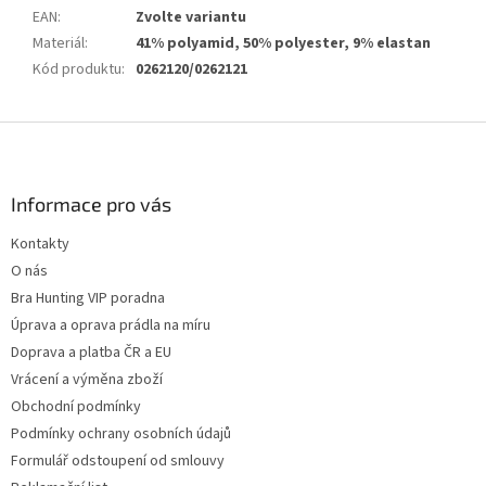
EAN
:
Zvolte variantu
Materiál
:
41% polyamid, 50% polyester, 9% elastan
Kód produktu
:
0262120/0262121
Z
á
p
a
Informace pro vás
t
Kontakty
í
O nás
Bra Hunting VIP poradna
Úprava a oprava prádla na míru
Doprava a platba ČR a EU
Vrácení a výměna zboží
Obchodní podmínky
Podmínky ochrany osobních údajů
Formulář odstoupení od smlouvy