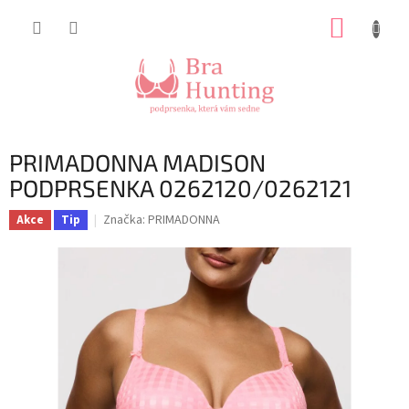
Přejít
NÁKUP
na
obsah
KOŠÍK
PRIMADONNA MADISON
PODPRSENKA 0262120/0262121
Značka:
PRIMADONNA
Akce
Tip