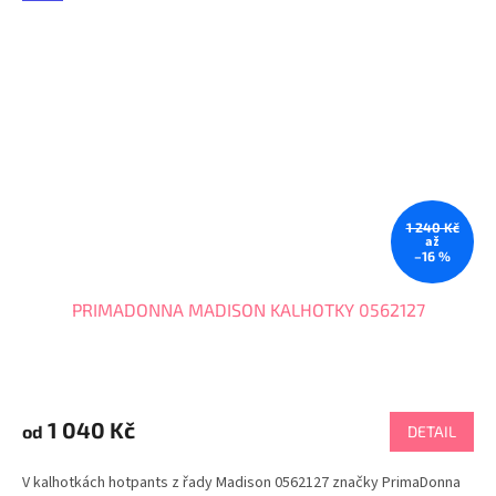
1 240 Kč
až
–16 %
PRIMADONNA MADISON KALHOTKY 0562127
1 040 Kč
od
DETAIL
V kalhotkách hotpants z řady Madison 0562127 značky PrimaDonna