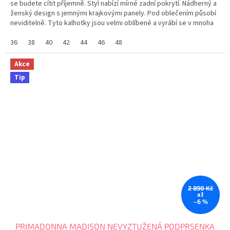
se budete cítit příjemně. Styl nabízí mírné zadní pokrytí. Nádherný a
ženský design s jemnými krajkovými panely. Pod oblečením působí
neviditelně. Tyto kalhotky jsou velmi oblíbené a vyrábí se v mnoha
barvách. Tabulka...
36
38
40
42
44
46
48
Akce
Tip
2 890 Kč
až
–6 %
PRIMADONNA MADISON NEVYZTUŽENÁ PODPRSENKA