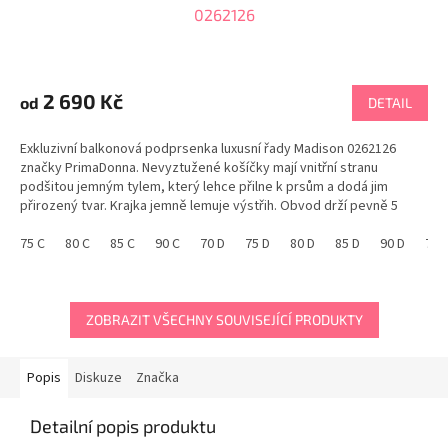
0262126
Průměrné
hodnocení
produktu
2 690 Kč
od
DETAIL
je
5,0
Exkluzivní balkonová podprsenka luxusní řady Madison 0262126
z
značky PrimaDonna. Nevyztužené košíčky mají vnitřní stranu
5
podšitou jemným tylem, který lehce přilne k prsům a dodá jim
hvězdiček.
přirozený tvar. Krajka jemně lemuje výstřih. Obvod drží pevně 5
háčků a 3 pozice zapínání. Korzetová trendy...
75 C
80 C
85 C
90 C
70 D
75 D
80 D
85 D
90 D
70E
ZOBRAZIT VŠECHNY SOUVISEJÍCÍ PRODUKTY
Popis
Diskuze
Značka
Detailní popis produktu