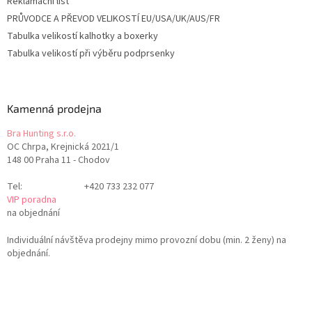
Reklamační list
PRŮVODCE A PŘEVOD VELIKOSTÍ EU/USA/UK/AUS/FR
Tabulka velikostí kalhotky a boxerky
Tabulka velikostí při výběru podprsenky
Kamenná prodejna
Bra Hunting s.r.o.
OC Chrpa, Krejnická 2021/1
148 00 Praha 11 - Chodov
Tel:
+420 733 232 077
VIP poradna
na objednání
Individuální návštěva prodejny mimo provozní dobu (min. 2 ženy) na
objednání.