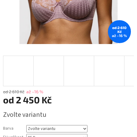
od 2 610
Kč
až –16 %
od 2 610 Kč
až –16 %
od
2 450 Kč
Měrná
Zvolte variantu
cena:
Barva