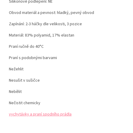
Silikonové podlepení: NE
Obvod materiál a pevnost: hladký, pevný obvod
Zapínání: 2-3 háčky dle velikosti, 3 pozice
Materiál: 83% polyamid, 17% elastan
Praní ručně do 40°C
Praní s podobnými barvami
Nežehlit
Nesušit v sušičce
Nebělit
Nečistit chemicky
vychytávky a praní spodního prádla