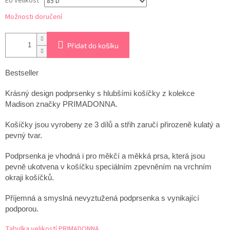
EU velikost
Možnosti doručení
Přidat do košíku
Bestseller
Krásný design podprsenky s hlubšími košíčky z kolekce
Madison značky PRIMADONNA.
Košíčky jsou vyrobeny ze 3 dílů a střih zaručí přirozeně kulatý a
pevný tvar.
Podprsenka je vhodná i pro měkčí a měkká prsa, která jsou
pevně ukotvena v košíčku speciálním zpevněním na vrchním
okraji košíčků.
Příjemná a smyslná nevyztužená podprsenka s vynikající
podporou.
Tabulka velikostí PRIMADONNA