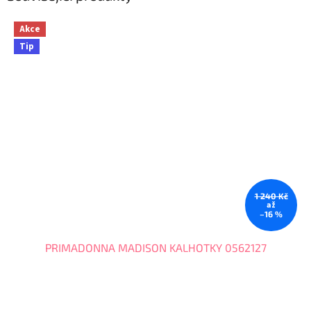
Akce
Tip
1 240 Kč
až
–16 %
PRIMADONNA MADISON KALHOTKY 0562127