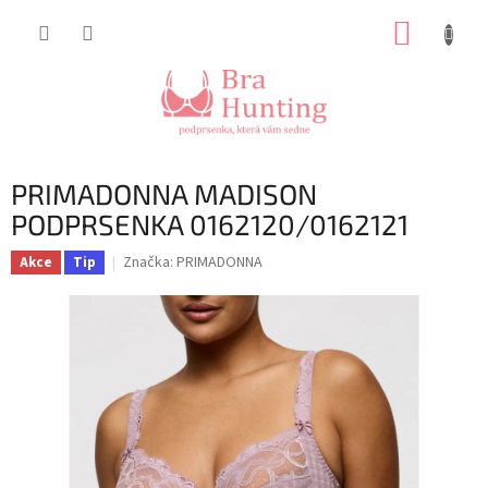
Přejít
NÁKUP
na
obsah
KOŠÍK
PRIMADONNA MADISON
PODPRSENKA 0162120/0162121
Značka:
PRIMADONNA
Akce
Tip