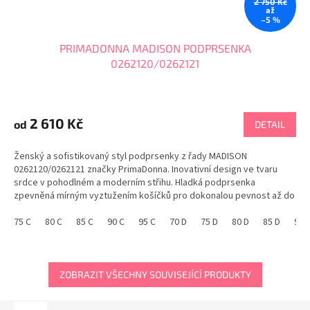
2 750 Kč
až
–5 %
PRIMADONNA MADISON PODPRSENKA
0262120/0262121
2 610 Kč
od
DETAIL
Ženský a sofistikovaný styl podprsenky z řady MADISON
0262120/0262121 značky PrimaDonna. Inovativní design ve tvaru
srdce v pohodlném a moderním střihu. Hladká podprsenka
zpevněná mírným vyztužením košíčků pro dokonalou pevnost až do
velikosti G. Přirozeně kulatý vzhled s...
75 C
80 C
85 C
90 C
95 C
70 D
75 D
80 D
85 D
90 
ZOBRAZIT VŠECHNY SOUVISEJÍCÍ PRODUKTY