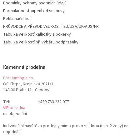
Podmínky ochrany osobních údajů
Formulář odstoupení od smlouvy
Reklamační list
PRŮVODCE A PŘEVOD VELIKOSTÍ EU/USA/UK/AUS/FR
Tabulka velikostí kalhotky a boxerky
Tabulka velikostí při výběru podprsenky
Kamenná prodejna
Bra Hunting s.r.o.
OC Chrpa, Krejnická 2021/1
148 00 Praha 11 - Chodov
Tel:
+420 733 232 077
VIP poradna
na objednání
Individuální návštěva prodejny mimo provozní dobu (min. 2 ženy) na
objednání.