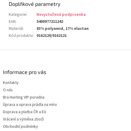
Doplňkové parametry
Kategorie
:
Nevyztužená podprsenka
EAN
:
5400977211242
Materiál
:
83% polyamid, 17% elastan
Kód produktu
:
0162120/0162121
Z
á
p
a
Informace pro vás
t
Kontakty
í
O nás
Bra Hunting VIP poradna
Úprava a oprava prádla na míru
Doprava a platba ČR a EU
Vrácení a výměna zboží
Obchodní podmínky