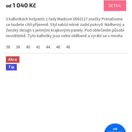
1 040 Kč
od
DETAIL
V kalhotkách hotpants z řady Madison 0562127 značky PrimaDonna
se budete cítit příjemně. Styl nabízí mírné zadní pokrytí. Nádherný a
ženský design s jemnými krajkovými panely. Pod oblečením působí
neviditelně. Tyto kalhotky jsou velmi oblíbené a vyrábí se v mnoha
barvách. Tabulka...
36
38
40
42
44
46
48
Akce
Tip
od