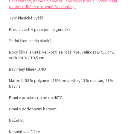
Poradenství, pomoc při výběru spodního prádla, vyzkoušení,
osobní odběr v prodejně Bra Hunting.
Typ: klasické vyšší
Přední část: v pase jemná gumička
Zadní část: zcela hladká
Boky šířka: s větší velikostí se rozšiřuje, velikost L/ 9,5 cm,
velikost XL/ 10,5 cm
Bavlněný klínek: ANO
Materiál: 58% polyamid, 18% polyester, 13% elastan, 11%
bavlna
Praní v pračce i ručně do 40°C
Praní s podobnými barvami
Nežehlit
Nesušit v sušičce