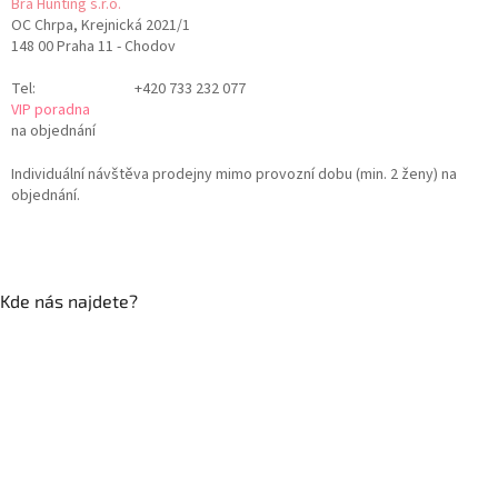
Bra Hunting s.r.o.
OC Chrpa, Krejnická 2021/1
148 00 Praha 11 - Chodov
Tel:
+420 733 232 077
VIP poradna
na objednání
Individuální návštěva prodejny mimo provozní dobu (min. 2 ženy) na
objednání.
Kde nás najdete?