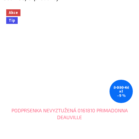
Akce
Tip
3 030 Kč
až
–9 %
PODPRSENKA NEVYZTUŽENÁ 0161810 PRIMADONNA
DEAUVILLE
Průměrné
hodnocení