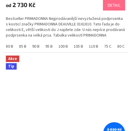
produktu
2 730 Kč
od
DETAIL
je
4,7
Bestseller PRIMADONNA Nejprodávanější nevyztužená podprsenka
z
s kosticí značky PRIMADONNA DEAUVILLE 0161810. Tato řada je do
5
velikosti E, větší velikosti do J najdete zde. U nás nejvíce prodávaná
hvězdiček.
podprsenka na velká prsa. Tabulka velikostí PRIMADONNA
80 B
85 B
90 B
95 B
100 B
105 B
110 B
75 C
80 C
Akce
Tip
3 030 Kč