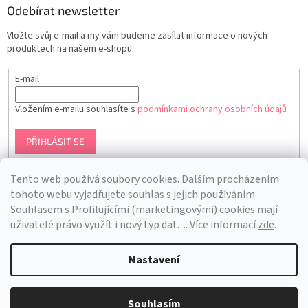
Odebírat newsletter
Vložte svůj e-mail a my vám budeme zasílat informace o nových
produktech na našem e-shopu.
E-mail
Vložením e-mailu souhlasíte s
podmínkami ochrany osobních údajů
PŘIHLÁSIT SE
Tento web používá soubory cookies. Dalším procházením
tohoto webu vyjadřujete souhlas s jejich používáním.
S
ouhlasem s Profilujícími (marketingovými) cookies mají
uživatelé právo využít i nový typ dat.
.. Více informací
zde
.
Nastavení
Vytvořil Shoptet
Souhlasím
Copyright 2026
Bra Hunting
. Všechna práva vyhrazena.