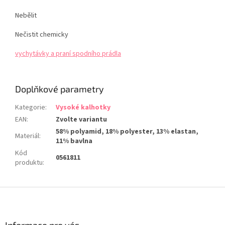
Nebělit
Nečistit chemicky
vychytávky a praní spodního prádla
Doplňkové parametry
Kategorie
:
Vysoké kalhotky
EAN
:
Zvolte variantu
58% polyamid, 18% polyester, 13% elastan,
Materiál
:
11% bavlna
Kód
0561811
produktu
:
Z
á
p