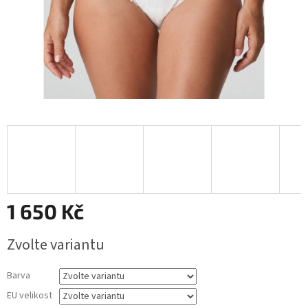
1 650 Kč
Měrná
Zvolte variantu
cena:
Barva
EU velikost