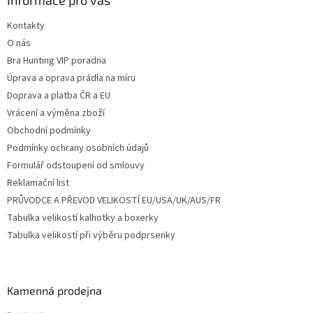
a
Informace pro vás
t
Kontakty
í
O nás
Bra Hunting VIP poradna
Úprava a oprava prádla na míru
Doprava a platba ČR a EU
Vrácení a výměna zboží
Obchodní podmínky
Podmínky ochrany osobních údajů
Formulář odstoupení od smlouvy
Reklamační list
PRŮVODCE A PŘEVOD VELIKOSTÍ EU/USA/UK/AUS/FR
Tabulka velikostí kalhotky a boxerky
Tabulka velikostí při výběru podprsenky
Kamenná prodejna