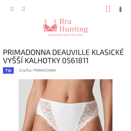
Přejít
NÁKUP
na
obsah
KOŠÍK
PRIMADONNA DEAUVILLE KLASICKÉ
VYŠŠÍ KALHOTKY 0561811
Značka:
PRIMADONNA
Tip