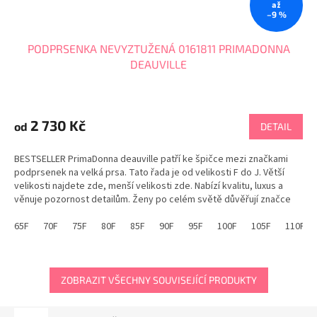
až
–9 %
PODPRSENKA NEVYZTUŽENÁ 0161811 PRIMADONNA
DEAUVILLE
Průměrné
hodnocení
produktu
2 730 Kč
od
DETAIL
je
5,0
BESTSELLER PrimaDonna deauville patří ke špičce mezi značkami
z
podprsenek na velká prsa. Tato řada je od velikosti F do J. Větší
5
velikosti najdete zde, menší velikosti zde. Nabízí kvalitu, luxus a
hvězdiček.
věnuje pozornost detailům. Ženy po celém světě důvěřují značce
PrimaDonna. Podprsenka...
65F
70F
75F
80F
85F
90F
95F
100F
105F
110F
ZOBRAZIT VŠECHNY SOUVISEJÍCÍ PRODUKTY