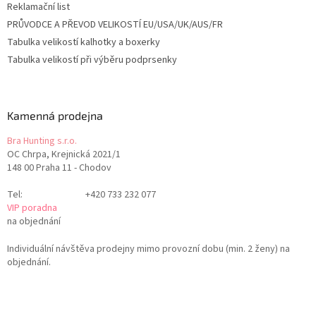
Reklamační list
PRŮVODCE A PŘEVOD VELIKOSTÍ EU/USA/UK/AUS/FR
Tabulka velikostí kalhotky a boxerky
Tabulka velikostí při výběru podprsenky
Kamenná prodejna
Bra Hunting s.r.o.
OC Chrpa, Krejnická 2021/1
148 00 Praha 11 - Chodov
Tel:
+420 733 232 077
VIP poradna
na objednání
Individuální návštěva prodejny mimo provozní dobu (min. 2 ženy) na
objednání.