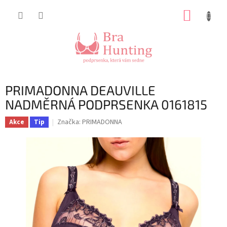
Přejít
NÁKUP
na
obsah
KOŠÍK
PRIMADONNA DEAUVILLE
NADMĚRNÁ PODPRSENKA 0161815
Značka:
PRIMADONNA
Akce
Tip