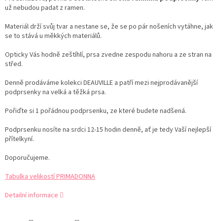
už nebudou padat z ramen.
Materiál drží svůj tvar a nestane se, že se po pár nošeních vytáhne, jak
se to stává u měkkých materiálů.
Opticky Vás hodně zeštíhlí, prsa zvedne zespodu nahoru a ze stran na
střed.
Denně prodáváme kolekci DEAUVILLE a patří mezi nejprodávanější
podprsenky na velká a těžká prsa.
Pořiďte si 1 pořádnou podprsenku, ze které budete nadšená.
Podprsenku nosíte na srdci 12-15 hodin denně, ať je tedy Vaší nejlepší
přítelkyní.
Doporučujeme.
Tabulka velikostí PRIMADONNA
Detailní informace