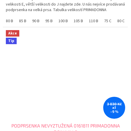
5
velikosti E, větší velikosti do J najdete zde. U nás nejvíce prodávaná
hvězdiček.
podprsenka na velká prsa. Tabulka velikostí PRIMADONNA
80 B
85 B
90 B
95 B
100 B
105 B
110 B
75 C
80 C
Akce
Tip
3 030 Kč
až
–9 %
PODPRSENKA NEVYZTUŽENÁ 0161811 PRIMADONNA