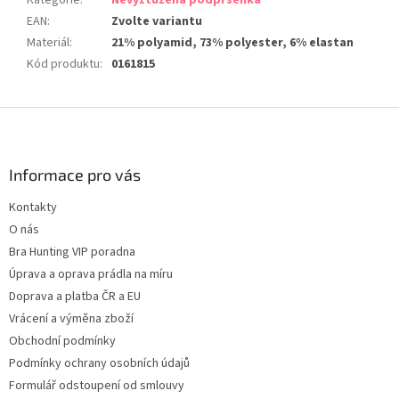
Kategorie
:
Nevyztužená podprsenka
EAN
:
Zvolte variantu
Materiál
:
21% polyamid, 73% polyester, 6% elastan
Kód produktu
:
0161815
Z
á
p
a
Informace pro vás
t
Kontakty
í
O nás
Bra Hunting VIP poradna
Úprava a oprava prádla na míru
Doprava a platba ČR a EU
Vrácení a výměna zboží
Obchodní podmínky
Podmínky ochrany osobních údajů
Formulář odstoupení od smlouvy