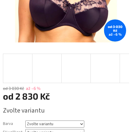
od 3 030
Kč
až –6 %
od 3 030 Kč
až –6 %
od
2 830 Kč
Měrná
Zvolte variantu
cena:
Barva