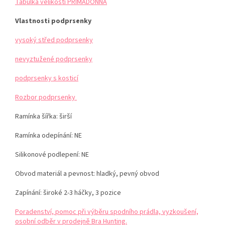
Tabulka velikostí PRIMADONNA
Vlastnosti podprsenky
vysoký střed podprsenky
nevyztužené podprsenky
podprsenky s kosticí
Rozbor podprsenky
Ramínka šířka: širší
Ramínka odepínání: NE
Silikonové podlepení: NE
Obvod materiál a pevnost: hladký, pevný obvod
Zapínání: široké 2-3 háčky, 3 pozice
Poradenství, pomoc při výběru spodního prádla, vyzkoušení,
osobní odběr v prodejně Bra Hunting.