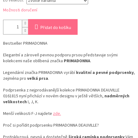
EU velikost
Možnosti doručení
Přidat do košíku
Bestseller PRIMADONNA
Elegantní a zároveň pevnou podporu prsou představuje svými
kolekcemi naše oblíbená značka
PRIMADONNA
.
Legendární značka PRIMADONNA vyrábí
kvalitní a pevné podprsenky
,
zejména pro
velká prsa
.
Podprsenka z nejprodávanější kolekce PRIMADONNA DEAUVILLE
0161815 nyní přichází v novém designu v ještě větších,
nadměrných
velikostech
I, J, K.
Menší velikosti F-J najdete
zde.
Proč si pořídit podprsenku PRIMADONNA DEAUVILLE?
Protiskluzová, pevná a dostatečně
široká ramínka podprsenky
Vám