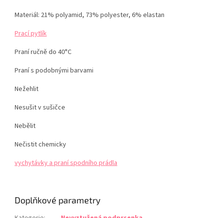
Materiál: 21% polyamid, 73% polyester, 6% elastan
Prací pytlík
Praní ručně do 40°C
Praní s podobnými barvami
Nežehlit
Nesušit v sušičce
Nebělit
Nečistit chemicky
vychytávky a praní spodního prádla
Doplňkové parametry