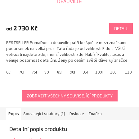
DEAUVILLE
Průměrné
hodnocení
produktu
2 730 Kč
od
DETAIL
je
5,0
BESTSELLER PrimaDonna deauville patří ke špičce mezi značkami
z
podprsenek na velká prsa. Tato řada je od velikosti F do J. Větší
5
velikosti najdete zde, menší velikosti zde. Nabízí kvalitu, luxus a
hvězdiček.
věnuje pozornost detailům. Ženy po celém světě důvěřují značce
PrimaDonna. Podprsenka...
65F
70F
75F
80F
85F
90F
95F
100F
105F
110F
ZOBRAZIT VŠECHNY SOUVISEJÍCÍ PRODUKTY
Popis
Související soubory (1)
Diskuze
Značka
Detailní popis produktu