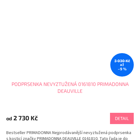
3 030 Kč
až
–9 %
PODPRSENKA NEVYZTUŽENÁ 0161810 PRIMADONNA
DEAUVILLE
Průměrné
hodnocení
produktu
2 730 Kč
od
DETAIL
je
4,7
Bestseller PRIMADONNA Nejprodávanější nevyztužená podprsenka
z
s kosticí značky PRIMADONNA DEAUVILLE 0161810. Tato řada je do