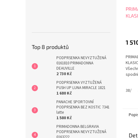
PRIM
KLAS
0561
1 51
Top 8 produktů
PRIMA
PODPRSENKA NEVYZTUŽENÁ
KLASI
0161810 PRIMADONNA
Všechn
DEAUVILLE
2 730 Kč
spodn
jsou v
PODPRSENKA VYZTUŽENÁ
nejlep
PUSH UP LUNA MIRACLE 1821
38/
kvalitu
1 680 Kč
pozorn
PANACHE SPORTOVNÍ
celém 
PODPRSENKA BEZ KOSTIC 7341
PrimaD
latte
Popi
klasick
1 580 Kč
PRIMADONNA BELGRAVIA
PODPRSENKA NEVYZTUŽENÁ
Det
0163222