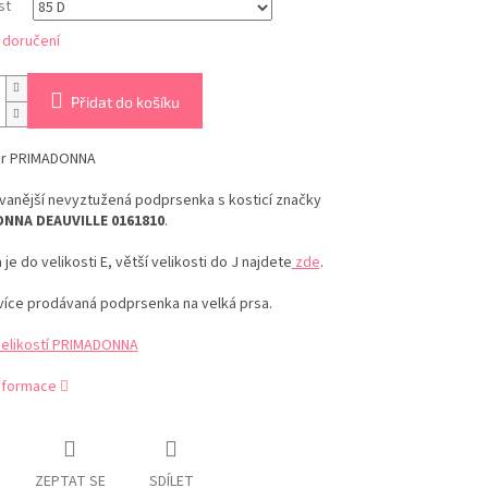
st
 doručení
Přidat do košíku
er PRIMADONNA
vanější nevyztužená podprsenka s kosticí značky
NNA DEAUVILLE 0161810
.
 je do velikosti E, větší velikosti do J najdete
zde
.
více prodávaná podprsenka na velká prsa.
velikostí PRIMADONNA
informace
ZEPTAT SE
SDÍLET