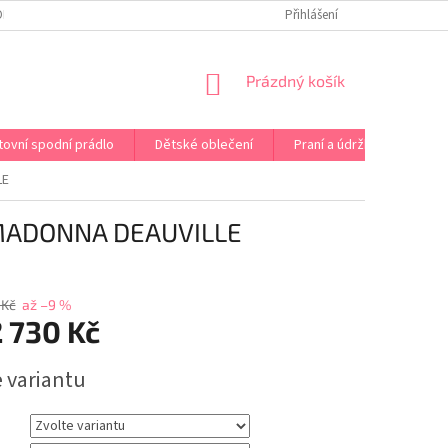
OPRAVA PRÁDLA NA MÍRU
DOPRAVA A PLATBA ČR A EU
Přihlášení
VRÁCENÍ A V
NÁKUPNÍ
Prázdný košík
KOŠÍK
tovní spodní prádlo
Dětské oblečení
Praní a údržba
Kont
LE
MADONNA DEAUVILLE
 Kč
až –9 %
 730 Kč
e variantu