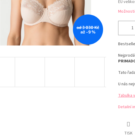
EU veliko
Možnosti
od 3 030 Kč
až –9 %
Bestsell
Nejprodá
PRIMADO
Tato řada
U nás nej
Tabulka 
Detailní 
TISK