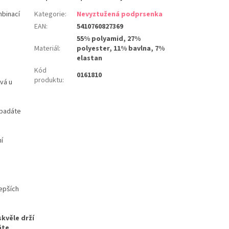
mbinací
Kategorie
:
Nevyztužená podprsenka
EAN
:
5410760827369
55% polyamid, 27%
Materiál
:
polyester, 11% bavlna, 7%
elastan
Kód
0161810
produktu
:
ává u
vypadáte
ní
epších
kvěle drží
áte