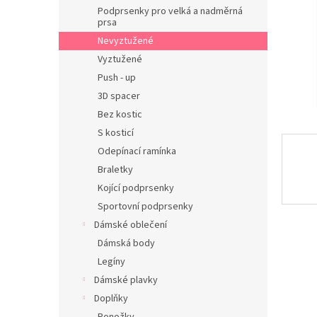
n
Podprsenky pro velká a nadměrná
e
prsa
l
Nevyztužené
Vyztužené
Push - up
3D spacer
Bez kostic
S kosticí
Odepínací ramínka
Braletky
Kojící podprsenky
Sportovní podprsenky
Dámské oblečení
Dámská body
Legíny
Dámské plavky
Doplňky