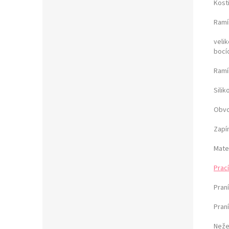
Kost
Ramín
velik
bocí
Ramí
Sili
Obvo
Zapí
Mate
Prací
Praní
Pran
Neže