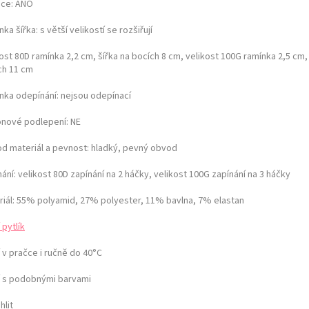
ice: ANO
ka šířka: s větší velikostí se rozšiřují
ost 80D ramínka 2,2 cm, šířka na bocích 8 cm,
velikost 100G ramínka 2,5 cm, 
ch 11 cm
nka odepínání:
nejsou odepínací
konové podlepení: NE
d materiál a pevnost:
hladký, pevný obvod
nání:
velikost 80D zapínání na 2 háčky, velikost 100G zapínání na 3 háčky
riál: 55% polyamid, 27% polyester, 11% bavlna, 7% elastan
 pytlík
 v pračce i ručně do 40°C
í s podobnými barvami
hlit