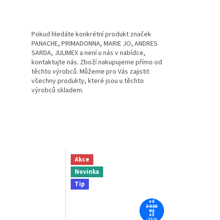
Pokud hledáte konkrétní produkt značek
PANACHE, PRIMADONNA, MARIE JO, ANDRES
SARDA, JULIMEX a není u nás v nabídce,
kontaktujte nás. Zboží nakupujeme přímo od
těchto výrobců. Můžeme pro Vás zajistit
všechny produkty, které jsou u těchto
výrobců skladem.
Akce
Novinka
Tip
od
3 030
Kč
až
–13 %