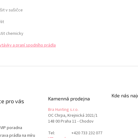
šit v sušičce
lit
stit chemicky
ytávky a praní spodního prádla
Kde nás naj
Kamenná prodejna
e pro vás
Bra Hunting s.r.o.
OC Chrpa, Krejnická 2021/1
148 00 Praha 11 - Chodov
 VIP poradna
Tel:
+420 733 232 077
rava prádla na míru