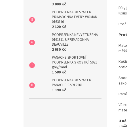
3 000 Kč
Díky
PODPRSENKA 3D SPACER
luxus
PRIMADONNA EVERY WOMAN
0163116
Proč
2 120 Kč
Prot
PODPRSENKA NEVYZTUŽENÁ
0161811 B PRIMADONNA
DEAUVILLE
Mater
2 630 Kč
měkk
PANACHE SPORTOVNÍ
Košíč
PODPRSENKA S KOSTICÍ 5021
optic
grey/marl
1 580 Kč
Spodn
PODPRSENKA 3D SPACER
zakon
PANACHE CARI 7961
1 390 Kč
Ramín
Všec
mater
U ná
i mě