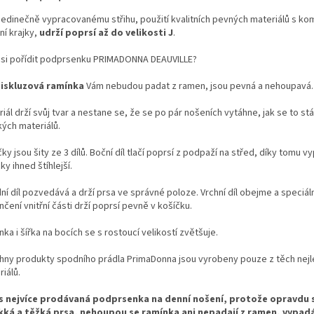
 jedinečně vypracovanému střihu, použití kvalitních pevných materiálů s ko
ní krajky,
udrží poprsí až do velikosti J
.
 si pořídit podprsenku PRIMADONNA DEAUVILLE?
iskluzová ramínka
Vám nebudou padat z ramen, jsou pevná a nehoupavá.
iál drží svůj tvar a nestane se, že se po pár nošeních vytáhne, jak se to st
ých materiálů.
ky jsou šity ze 3 dílů. Boční díl tlačí poprsí z podpaží na střed, díky tomu 
ky ihned štíhlejší.
í díl pozvedává a drží prsa ve správné poloze. Vrchní díl obejme a speciál
čení vnitřní části drží poprsí pevně v košíčku.
ka i šířka na bocích se s rostoucí velikostí zvětšuje.
hny produkty spodního prádla PrimaDonna jsou vyrobeny pouze z těch nejl
iálů.
s nejvíce prodávaná podprsenka na denní nošení, protože opravdu s
kká a těžká prsa, nehoupou se ramínka ani nepadají z ramen, vypad