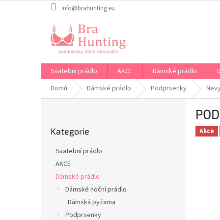
Přejít
info@brahunting.eu
na
obsah
Svatební prádlo
AKCE
Dámské prádlo
Domů
Dámské prádlo
Podprsenky
Nev
P
POD
o
Přeskočit
s
Kategorie
kategorie
Akce
t
r
Svatební prádlo
a
AKCE
n
Dámské prádlo
n
í
Dámské noční prádlo
p
Dámská pyžama
a
Podprsenky