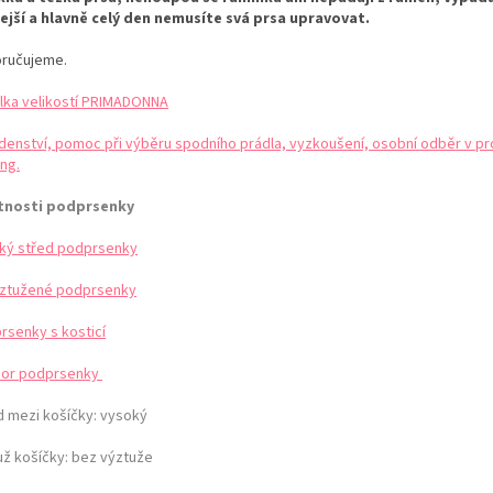
lejší a hlavně celý den nemusíte svá prsa upravovat.
ručujeme.
lka velikostí PRIMADONNA
denství, pomoc při výběru spodního prádla, vyzkoušení, osobní odběr v pr
ng.
tnosti podprsenky
ký střed podprsenky
ztužené podprsenky
rsenky s kosticí
or podprsenky
d mezi košíčky:
vysoký
už košíčky:
bez výztuže