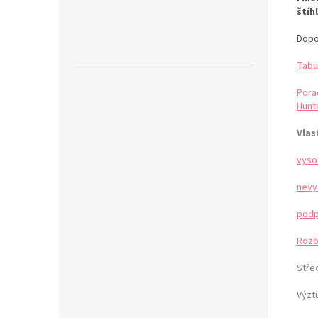
štíh
Dopo
Tabu
Pora
Hunti
Vlas
vyso
nevy
podp
Rozb
Stře
Výzt