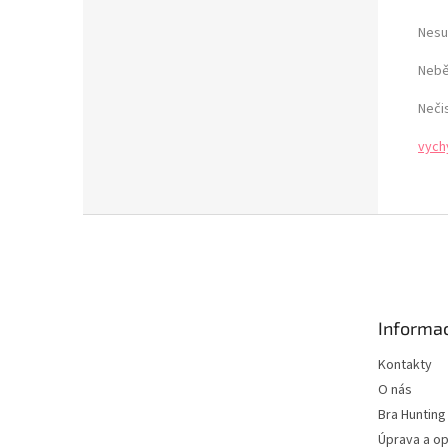
Nesu
Nebě
Neči
vych
Z
á
p
a
t
Informac
í
Kontakty
O nás
Bra Hunting
Úprava a op