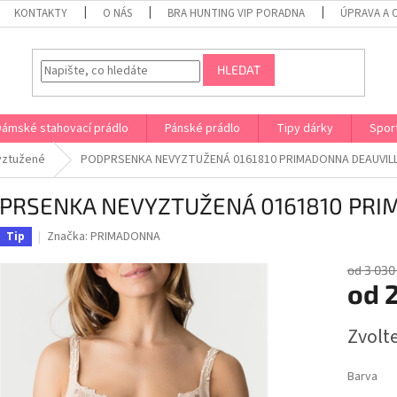
KONTAKTY
O NÁS
BRA HUNTING VIP PORADNA
ÚPRAVA A 
HLEDAT
Dámské stahovací prádlo
Pánské prádlo
Tipy dárky
Spor
yztužené
PODPRSENKA NEVYZTUŽENÁ 0161810 PRIMADONNA DEAUVIL
PRSENKA NEVYZTUŽENÁ 0161810 PRI
Značka:
PRIMADONNA
Tip
od 3 030
od
2
Měrná
Zvolt
cena:
Barva