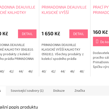
ADONNA DEAUVILLE
PRIMADONNA DEAUVILLE
PRACÍ PY
ICKÉ KALHOTKY
KLASICKÉ VYŠŠÍ
PRIMAD
810
KALHOTKY 0561811
Průměrné
hodnocení
160 Kč
produktu
0 Kč
1 650 Kč
DETAIL
DETAIL
je
5,0
Do ko
DONNA DEAUVILLE
PRIMADONNA DEAUVILLE
z
CKÉ KALHOTKY 0561810.
KLASICKÉ VYŠŠÍ KALHOTKY
5
Dodavatele
y produkty z kolekcí
0561811. Všechny produkty z
hvězdiček.
pracího sá
ího prádla PRIMADONNA
kolekcí spodního prádla
PrimaDonna
yrobeny pouze z těch
PRIMADONNA jsou vyrobeny
špičku výr
ších materiálů. Nabízí
pouze z těch nejlepších
40/
42/
44/
46/
48/
40/
42/
44/
46/
48/
50/
velká prsa 
52/
, luxus a věnuje
materiálů. Nabízí kvalitu, luxus a
podprsenky
ost detailům. Ženy po
věnuje pozornost detailům.
Při praní j
světě důvěřují značce
Ženy po celém světě důvěřují
zejména p
onna. Tento pohodlný
značce PrimaDonna. Klasické
doporučuj
s
Související soubory (1)
Diskuze
Značka
ý střih...
vyšší kalhotky jsou...
sáček na pr
sáčku se...
ailní popis produktu