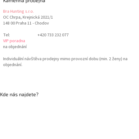
Kamenná prodejna
Bra Hunting s.r.o.
OC Chrpa, Krejnická 2021/1
148 00 Praha 11 - Chodov
Tel:
+420 733 232 077
VIP poradna
na objednání
Individuální návštěva prodejny mimo provozní dobu (min. 2 ženy) na
objednání.
Kde nás najdete?