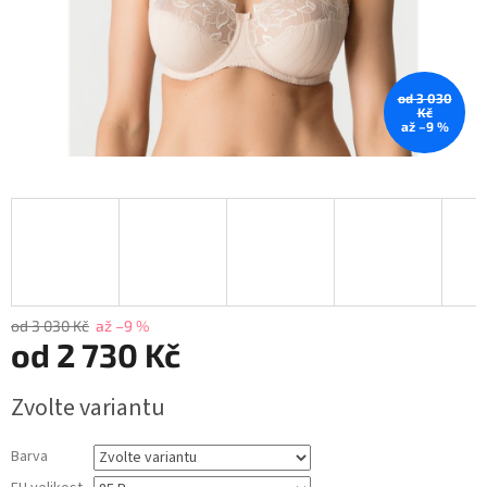
od 3 030
Kč
až –9 %
od 3 030 Kč
až –9 %
od
2 730 Kč
Měrná
Zvolte variantu
cena:
Barva