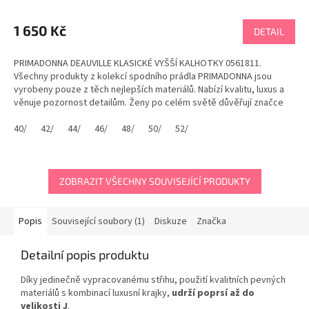
1 650 Kč
DETAIL
PRIMADONNA DEAUVILLE KLASICKÉ VYŠŠÍ KALHOTKY 0561811.
Všechny produkty z kolekcí spodního prádla PRIMADONNA jsou
vyrobeny pouze z těch nejlepších materiálů. Nabízí kvalitu, luxus a
věnuje pozornost detailům. Ženy po celém světě důvěřují značce
PrimaDonna. Klasické vyšší kalhotky jsou...
40/
42/
44/
46/
48/
50/
52/
ZOBRAZIT VŠECHNY SOUVISEJÍCÍ PRODUKTY
Popis
Související soubory (1)
Diskuze
Značka
Detailní popis produktu
Díky jedinečně vypracovanému střihu, použití kvalitních pevných
materiálů s kombinací luxusní krajky,
udrží poprsí až do
velikosti J
.