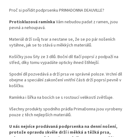
Proč si pořídit podprsenku PRIMADONNA DEAUVILLE?
Protiskluzová ramínka
Vám nebudou padat z ramen, jsou
pevná a nehoupavá.
Materiál drží svůj tvar a nestane se, že se po pár nošeních
vytáhne, jak se to stává u měkkých materiálů.
Košíčky jsou šity ze 3 dílů. Boční díl tlačí poprsí z podpaží na
střed, díky tomu vypadáte opticky ihned štíhlejší.
Spodní díl pozvedává a drží prsa ve správné poloze. Vrchní díl
obejme a speciální zakončení vnitřní části drží poprsí pevně v
košíčku.
Ramínka i šířka na bocích se s rostoucí velikostí zvětšuje.
Všechny produkty spodního prádla PrimaDonna jsou vyrobeny
pouze z těch nejlepších materiálů.
U nás nejvíce prodávaná podprsenka na denní nošení,
protože opravdu skvěle drží i měkká a těžká prsa,