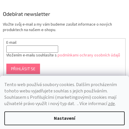
Odebírat newsletter
Vložte svůj e-mail a my vám budeme zasílat informace o nových
produktech na našem e-shopu.
E-mail
Vložením e-mailu souhlasíte s
podmínkami ochrany osobních údajů
PŘIHLÁSIT SE
Tento web používá soubory cookies. Dalším procházením
tohoto webu vyjadřujete souhlas s jejich používáním.
S
ouhlasem s Profilujícími (marketingovými) cookies mají
uživatelé právo využít i nový typ dat.
.. Více informací
zde
.
Nastavení
Vytvořil Shoptet