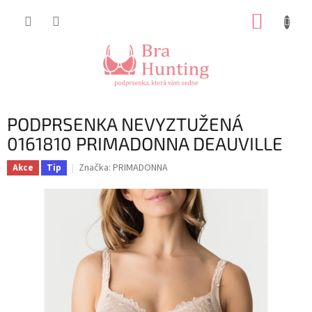
Přejít
NÁKUP
na
obsah
KOŠÍK
PODPRSENKA NEVYZTUŽENÁ
0161810 PRIMADONNA DEAUVILLE
Značka:
PRIMADONNA
Akce
Tip