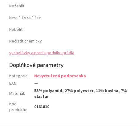
Nežehlit
Nesušit v sušičce
Nebělit
Nečistit chemicky
vychytávky a praní spodního prádla
Doplňkové parametry
Kategorie
:
Nevyztužená podprsenka
EAN
:
—
55% polyamid, 27% polyester, 11% bavlna, 7%
Materiál
:
elastan
Kód
0161810
produktu
:
Z
á