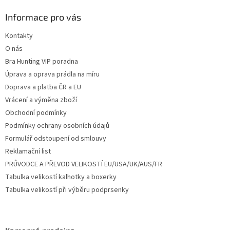
p
a
Informace pro vás
t
Kontakty
í
O nás
Bra Hunting VIP poradna
Úprava a oprava prádla na míru
Doprava a platba ČR a EU
Vrácení a výměna zboží
Obchodní podmínky
Podmínky ochrany osobních údajů
Formulář odstoupení od smlouvy
Reklamační list
PRŮVODCE A PŘEVOD VELIKOSTÍ EU/USA/UK/AUS/FR
Tabulka velikostí kalhotky a boxerky
Tabulka velikostí při výběru podprsenky