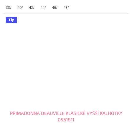
PrimaDonna. Tento pohodlný klasický střih...
38/
40/
42/
44/
46/
48/
Tip
PRIMADONNA DEAUVILLE KLASICKÉ VYŠŠÍ KALHOTKY
0561811