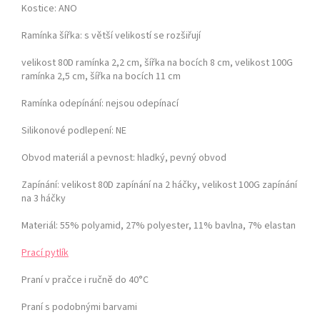
Kostice: ANO
Ramínka šířka: s větší velikostí se rozšiřují
velikost 80D ramínka 2,2 cm, šířka na bocích 8 cm,
velikost 100G
ramínka 2,5 cm, šířka na bocích 11 cm
Ramínka odepínání:
nejsou odepínací
Silikonové podlepení: NE
Obvod materiál a pevnost:
hladký, pevný obvod
Zapínání:
velikost 80D zapínání na 2 háčky, velikost 100G zapínání
na 3 háčky
Materiál: 55% polyamid, 27% polyester, 11% bavlna, 7% elastan
Prací pytlík
Praní v pračce i ručně do 40°C
Praní s podobnými barvami