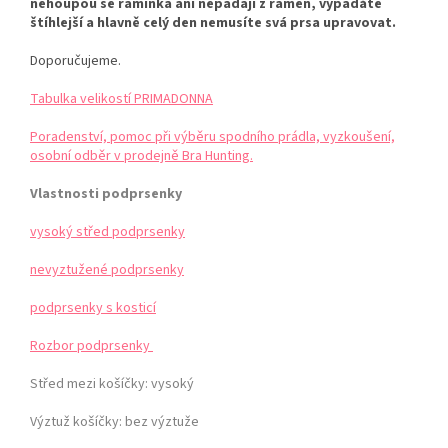
nehoupou se ramínka ani nepadají z ramen, vypadáte
štíhlejší a hlavně celý den nemusíte svá prsa upravovat.
Doporučujeme.
Tabulka velikostí PRIMADONNA
Poradenství, pomoc při výběru spodního prádla, vyzkoušení,
osobní odběr v prodejně Bra Hunting.
Vlastnosti podprsenky
vysoký střed podprsenky
nevyztužené podprsenky
podprsenky s kosticí
Rozbor podprsenky
Střed mezi košíčky:
vysoký
Výztuž košíčky:
bez výztuže